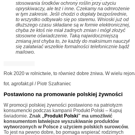
stosowania środków ochrony roślin przy użyciu
opryskiwaczy, ale też i inne. Czekamy na odmrożenie
w tym zakresie. Jeśli chodzi o dopłaty bezpośrednie,
to wszystko odbywało się po staremu. Wnioski już od
dłuższego czasu składane są w formie elektronicznej,
chyba że ktoś nie miał żadnych zmian i mógł złożyć
stosowne oświadczenie. Taką najwidoczniejszą
zmianą jest chyba to, że każdy do maksimum nauczył
się załatwiać wszelkie formalności telefonicznie bądź
mailowo.
Rok 2020 w rolnictwie, to również dobre żniwa. W wielu rejon
fot. agrofakt.pl / Piotr Szafraniec
Postawiono na promowanie polskiej żywności
W promocji polskiej żywności postawiono na patriotyzm
konsumencki podczas kampanii Produkt Polski – Kupuj
świadomie.
Znak „
Produkt Polski
” ma umożliwić
konsumentom łatwiejsze wyszukiwanie produktów
wytworzonych w Polsce z użyciem polskich surowców.
To jest na pewno dobre, bo pomaga wspierać rodzimych