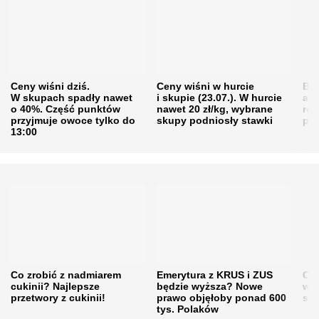
Ceny wiśni dziś.
Ceny wiśni w hurcie
Będ
W skupach spadły nawet
i skupie (23.07.). W hurcie
agr
o 40%. Część punktów
nawet 20 zł/kg, wybrane
rol
przyjmuje owoce tylko do
skupy podniosły stawki
pr
13:00
Co zrobić z nadmiarem
Emerytura z KRUS i ZUS
Cen
cukinii? Najlepsze
będzie wyższa? Nowe
w h
przetwory z cukinii!
prawo objęłoby ponad 600
się
tys. Polaków