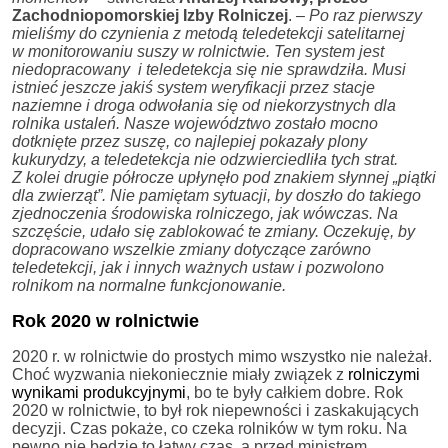
Zachodniopomorskiej Izby Rolniczej
.
– Po raz pierwszy
mieliśmy do czynienia z metodą teledetekcji satelitarnej
w monitorowaniu suszy w rolnictwie. Ten system jest
niedopracowany i teledetekcja się nie sprawdziła. Musi
istnieć jeszcze jakiś system weryfikacji przez stacje
naziemne i droga odwołania się od niekorzystnych dla
rolnika ustaleń. Nasze województwo zostało mocno
dotknięte przez suszę, co najlepiej pokazały plony
kukurydzy, a teledetekcja nie odzwierciedliła tych strat.
Z kolei drugie półrocze upłynęło pod znakiem słynnej „piątki
dla zwierząt”. Nie pamiętam sytuacji, by doszło do takiego
zjednoczenia środowiska rolniczego, jak wówczas. Na
szczęście, udało się zablokować te zmiany. Oczekuję, by
dopracowano wszelkie zmiany dotyczące zarówno
teledetekcji, jak i innych ważnych ustaw i pozwolono
rolnikom na normalne funkcjonowanie.
Rok 2020 w rolnictwie
2020 r. w rolnictwie do prostych mimo wszystko nie należał.
Choć wyzwania niekoniecznie miały związek z
rolniczymi
wynikami produkcyjnymi
, bo te były całkiem dobre. Rok
2020 w rolnictwie, to był rok niepewności i zaskakujących
decyzji. Czas pokaże, co czeka rolników w tym roku. Na
pewno nie będzie to łatwy czas, a przed ministrem