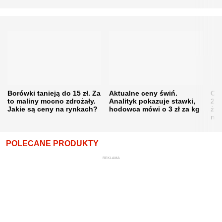
Borówki tanieją do 15 zł. Za
Aktualne ceny świń.
Cen
to maliny mocno zdrożały.
Analityk pokazuje stawki,
202
Jakie są ceny na rynkach?
hodowca mówi o 3 zł za kg
żni
nie
POLECANE PRODUKTY
REKLAMA