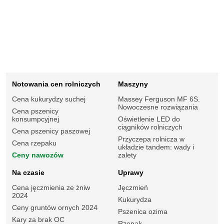
Notowania cen rolniczych
Maszyny
Cena kukurydzy suchej
Massey Ferguson MF 6S.
Nowoczesne rozwiązania
Cena pszenicy
konsumpcyjnej
Oświetlenie LED do
ciągników rolniczych
Cena pszenicy paszowej
Przyczepa rolnicza w
Cena rzepaku
układzie tandem: wady i
Ceny nawozów
zalety
Na czasie
Uprawy
Cena jęczmienia ze żniw
Jęczmień
2024
Kukurydza
Ceny gruntów ornych 2024
Pszenica ozima
Kary za brak OC
Rzepak