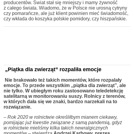
producentów. Świat stał się mniejszy i mamy żywność
z całego świata. Wiadomo, że w Polsce nie urosną cytryny
czy pomarańcze, ale już klient powinien mieć świadomość,
czy wkłada do koszyka polskie pomidory, czy hiszpańskie.
„Piątka dla zwierząt” rozpaliła emocje
Nie brakowało też takich momentów, które rozpalały
emocje. To przede wszystkim „piątka dla zwierząt”, ale
nie tylko. W ubiegłym roku zastosowano teledetekcję
satelitarną w monitorowaniu suszy. Rolnicy z terenów,
w których dała się we znaki, bardzo narzekali na to
rozwiązanie.
– Rok 2020 w rolnictwie określiłbym mianem ciekawy,
pomijając już kwestie związane z samą pandemią, gdyż
w rolnictwie mieliśmy kilka takich newralgicznych
momentów –
stwierdza
Andrzej Karbowy, prezes