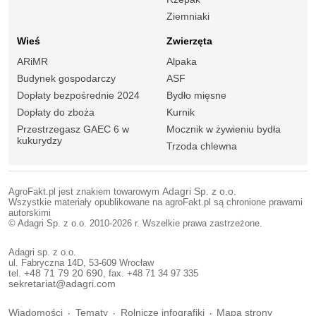
Ziemniaki
Wieś
Zwierzęta
ARiMR
Alpaka
Budynek gospodarczy
ASF
Dopłaty bezpośrednie 2024
Bydło mięsne
Dopłaty do zboża
Kurnik
Przestrzegasz GAEC 6 w
Mocznik w żywieniu bydła
kukurydzy
Trzoda chlewna
AgroFakt.pl jest znakiem towarowym
Adagri Sp. z o.o.
Wszystkie materiały opublikowane na agroFakt.pl są chronione prawami
autorskimi
© Adagri Sp. z o.o. 2010-2026 r. Wszelkie prawa zastrzeżone.
Adagri sp. z o.o.
ul. Fabryczna 14D, 53-609 Wrocław
tel.
+48 71 79 20 690
, fax. +48 71 34 97 335
sekretariat@adagri.com
Wiadomości
Tematy
Rolnicze infografiki
Mapa strony