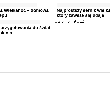
na Wielkanoc – domowa
Najprostszy sernik wielk
lepu
który zawsze się udaje
1
2
3
..
5
..
9
..
12
»
 przygotowania do świąt
olenia