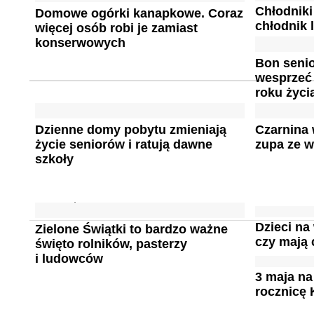
Chłodniki
Domowe ogórki kanapkowe. Coraz
chłodnik l
więcej osób robi je zamiast
konserwowych
Bon senio
wesprzeć 
roku życi
Dzienne domy pobytu zmieniają
Czarnina
życie seniorów i ratują dawne
zupa ze w
szkoły
Dzieci na
Zielone Świątki to bardzo ważne
czy mają 
święto rolników, pasterzy
i ludowców
3 maja na
rocznicę 