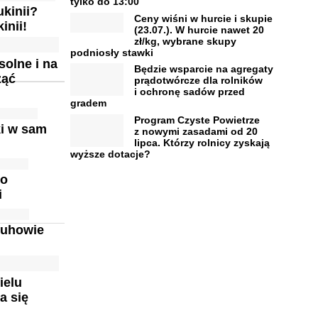
tylko do 13:00
kinii?
Ceny wiśni w hurcie i skupie
inii!
(23.07.). W hurcie nawet 20
zł/kg, wybrane skupy
podniosły stawki
solne i na
Będzie wsparcie na agregaty
ząć
prądotwórcze dla rolników
i ochronę sadów przed
gradem
Program Czyste Powietrze
ki w sam
z nowymi zasadami od 20
lipca. Którzy rolnicy zyskają
wyższe dotacje?
to
i
ruhowie
ielu
a się