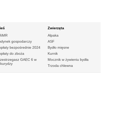
ieś
Zwierzęta
RiMR
Alpaka
udynek gospodarczy
ASF
płaty bezpośrednie 2024
Bydło mięsne
płaty do zboża
Kurnik
rzestrzegasz GAEC 6 w
Mocznik w żywieniu bydła
ukurydzy
Trzoda chlewna