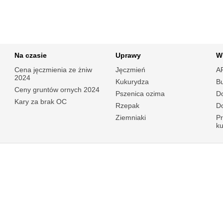
Na czasie
Uprawy
W
Cena jęczmienia ze żniw
Jęczmień
A
2024
Kukurydza
B
Ceny gruntów ornych 2024
Pszenica ozima
Do
Kary za brak OC
Rzepak
Do
Ziemniaki
P
k