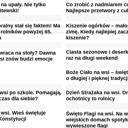
 na upały. Nie tylko
Co zrobić z nadmiarem cu
itewski!
Najlepsze przetwory z cuk
ralny stał się faktem! Ma
Kiszenie ogórków – mało
rolników powyżej 65.
zimę. Kiedy najlepiej zac
a
kiszenie?
Ciasta sezonowe i deser
 wraca na stoły? Dawna
raz na długi weekend
si znów budzi emocje
Boże Ciało na wsi – świę
o długiej i pięknej tradycj
 wsi po szkole. Pomagają,
Dzień Strażaka na wsi. D
czas dla siebie?
ochotnicy to rolnicy
 wsi. Wieś świętuje
Święto Flagi na wsi. Na w
Konstytucji
wiejskich domach spotyk
wywieszone flagi