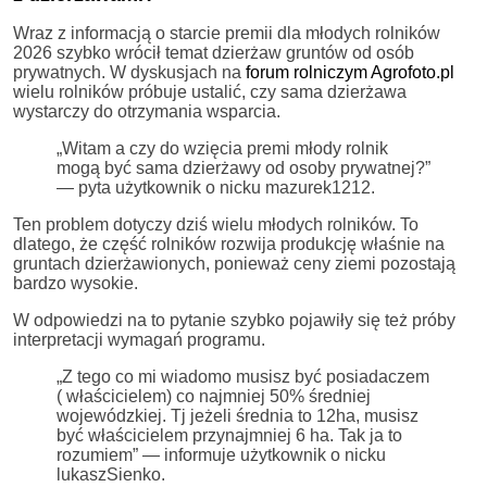
Wraz z informacją o starcie premii dla młodych rolników
2026 szybko wrócił temat dzierżaw gruntów od osób
prywatnych. W dyskusjach na
forum rolniczym Agrofoto.pl
wielu rolników próbuje ustalić, czy sama dzierżawa
wystarczy do otrzymania wsparcia.
„Witam a czy do wzięcia premi młody rolnik
mogą być sama dzierżawy od osoby prywatnej?”
— pyta użytkownik o nicku mazurek1212.
Ten problem dotyczy dziś wielu młodych rolników. To
dlatego, że część rolników rozwija produkcję właśnie na
gruntach dzierżawionych, ponieważ ceny ziemi pozostają
bardzo wysokie.
W odpowiedzi na to pytanie szybko pojawiły się też próby
interpretacji wymagań programu.
„Z tego co mi wiadomo musisz być posiadaczem
( właścicielem) co najmniej 50% średniej
wojewódzkiej. Tj jeżeli średnia to 12ha, musisz
być właścicielem przynajmniej 6 ha. Tak ja to
rozumiem” — informuje użytkownik o nicku
lukaszSienko.