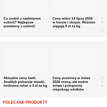
Co zrobić z nadmiarem
Ceny wiśni 14 lipca 2026
Cen
cukinii? Najlepsze
w hurcie i skupie. Różnice
Rol
przetwory z cukinii!
sięgają 9 zł za kg
„pe
obn
Aktualne ceny świń.
Ceny pszenicy w żniwa
Ce
Analityk pokazuje stawki,
2026 rosną, ale mokre
Sku
hodowca mówi o 3 zł za kg
żniwa i potrącenia
kon
niepokoją rolników
POLECANE PRODUKTY