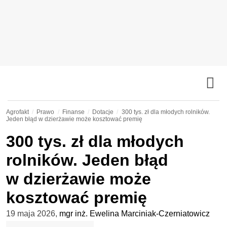
Agrofakt
Prawo
Finanse
Dotacje
300 tys. zł dla młodych rolników.
Jeden błąd w dzierżawie może kosztować premię
300 tys. zł dla młodych
rolników. Jeden błąd
w dzierżawie może
kosztować premię
19 maja 2026
,
mgr inż. Ewelina Marciniak-Czerniatowicz