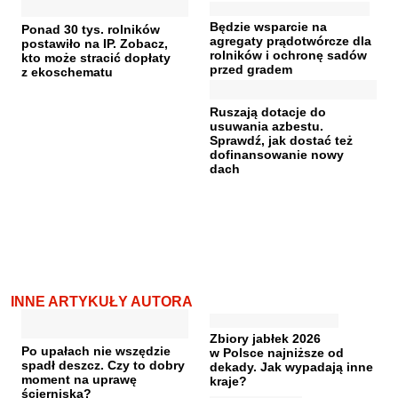
Będzie wsparcie na
Ponad 30 tys. rolników
agregaty prądotwórcze dla
postawiło na IP. Zobacz,
rolników i ochronę sadów
kto może stracić dopłaty
przed gradem
z ekoschematu
Ruszają dotacje do
usuwania azbestu.
Sprawdź, jak dostać też
dofinansowanie nowy
dach
INNE ARTYKUŁY AUTORA
Zbiory jabłek 2026
Po upałach nie wszędzie
w Polsce najniższe od
spadł deszcz. Czy to dobry
dekady. Jak wypadają inne
moment na uprawę
kraje?
ścierniska?