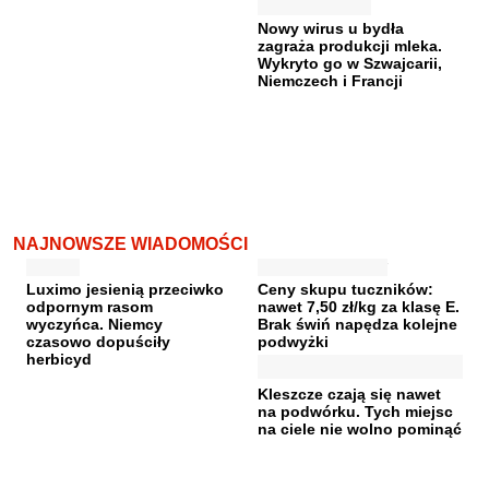
Nowy wirus u bydła
zagraża produkcji mleka.
Wykryto go w Szwajcarii,
Niemczech i Francji
NAJNOWSZE WIADOMOŚCI
Luximo jesienią przeciwko
Ceny skupu tuczników:
odpornym rasom
nawet 7,50 zł/kg za klasę E.
wyczyńca. Niemcy
Brak świń napędza kolejne
czasowo dopuściły
podwyżki
herbicyd
Kleszcze czają się nawet
na podwórku. Tych miejsc
na ciele nie wolno pominąć