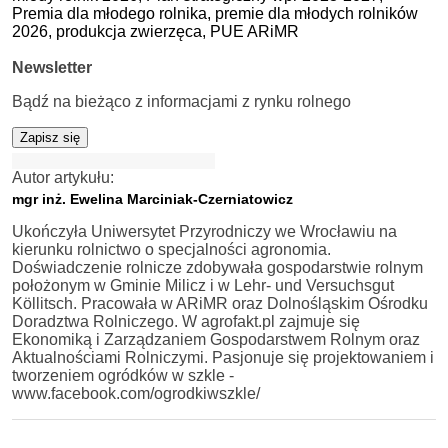
Premia dla młodego rolnika,
premie dla młodych rolników
2026,
produkcja zwierzęca,
PUE ARiMR
Newsletter
Bądź na bieżąco z informacjami z rynku rolnego
Zapisz się
Autor artykułu:
mgr inż. Ewelina Marciniak-Czerniatowicz
Ukończyła Uniwersytet Przyrodniczy we Wrocławiu na
kierunku rolnictwo o specjalności agronomia.
Doświadczenie rolnicze zdobywała gospodarstwie rolnym
położonym w Gminie Milicz i w Lehr- und Versuchsgut
Köllitsch. Pracowała w ARiMR oraz Dolnośląskim Ośrodku
Doradztwa Rolniczego. W agrofakt.pl zajmuje się
Ekonomiką i Zarządzaniem Gospodarstwem Rolnym oraz
Aktualnościami Rolniczymi. Pasjonuje się projektowaniem i
tworzeniem ogródków w szkle -
www.facebook.com/ogrodkiwszkle/