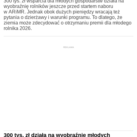
300 tys. zł wsparcia dla młodych gospodarstw działa na
wyobraźnię rolników jeszcze przed startem naboru
w ARiMR. Jednak obok dużych pieniędzy wracają też
pytania o dzierżawy i warunki programu. To dlatego, że
ziemia może zdecydować o otrzymaniu premii dla młodego
rolnika 2026.
REKLAMA
300 tys. zł działa na wyobraźnię młodych