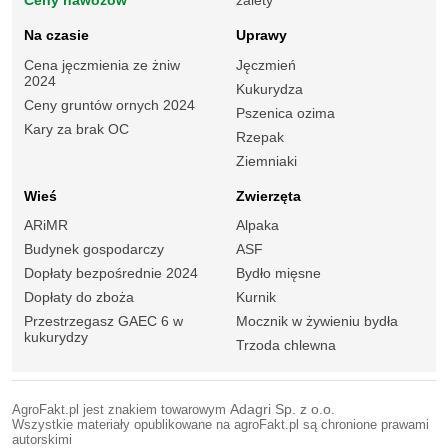
Ceny nawozów
zalety
Na czasie
Uprawy
Cena jęczmienia ze żniw
Jęczmień
2024
Kukurydza
Ceny gruntów ornych 2024
Pszenica ozima
Kary za brak OC
Rzepak
Ziemniaki
Wieś
Zwierzęta
ARiMR
Alpaka
Budynek gospodarczy
ASF
Dopłaty bezpośrednie 2024
Bydło mięsne
Dopłaty do zboża
Kurnik
Przestrzegasz GAEC 6 w
Mocznik w żywieniu bydła
kukurydzy
Trzoda chlewna
AgroFakt.pl jest znakiem towarowym
Adagri Sp. z o.o.
Wszystkie materiały opublikowane na agroFakt.pl są chronione prawami
autorskimi