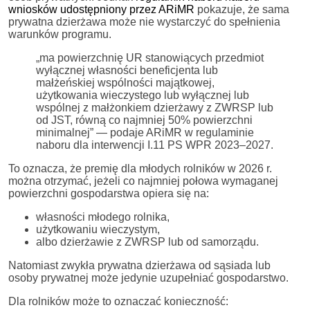
wniosków udostępniony przez ARiMR
pokazuje, że sama
prywatna dzierżawa może nie wystarczyć do spełnienia
warunków programu.
„ma powierzchnię UR stanowiących przedmiot
wyłącznej własności beneficjenta lub
małżeńskiej wspólności majątkowej,
użytkowania wieczystego lub wyłącznej lub
wspólnej z małżonkiem dzierżawy z ZWRSP lub
od JST, równą co najmniej 50% powierzchni
minimalnej” — podaje ARiMR w regulaminie
naboru dla interwencji I.11 PS WPR 2023–2027.
To oznacza, że premię dla młodych rolników w 2026 r.
można otrzymać, jeżeli co najmniej połowa wymaganej
powierzchni gospodarstwa opiera się na:
własności młodego rolnika,
użytkowaniu wieczystym,
albo dzierżawie z ZWRSP lub od samorządu.
Natomiast zwykła prywatna dzierżawa od sąsiada lub
osoby prywatnej może jedynie uzupełniać gospodarstwo.
Dla rolników może to oznaczać konieczność: