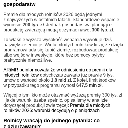
gospodarstw
Premie dla młodych rolników 2026 będą jednymi
z najwyższych w ostatnich latach. Standardowe wsparcie
wyniesie
200 tys. zł
. Jednak gospodarstwa planujące
produkcję zwierzęcą mogą otrzymać nawet
300 tys. zł.
To właśnie wyższa wysokość wsparcia wywołuje dziś
największe emocje. Wielu młodych rolników liczy, że dzięki
programowi uda się kupić ziemię, rozbudować produkcję
albo wejść w inwestycje, które bez pomocy byłyby
praktycznie niemożliwe.
ARiMR poinformowała że w odniesieniu do premii dla
młodych rolników
dotychczas zawarto już prawie 9 tys.
umów o wartości około
1,8 mld zł.
Z kolei, limit środków
w przypadku tego programu wynosi
647,5 mln zł.
Więcej o tym, kto może otrzymać wyższą premię 300 tys. zł
i jakie warunki trzeba spełnić, opisaliśmy w analizie
dotyczącej produkcji zwierzęcej:
Premia dla młodych
rolników 2026: warunki decydują o pieniądzach
Rolnicy wracają do jednego pytania: co
z dzierżawami?