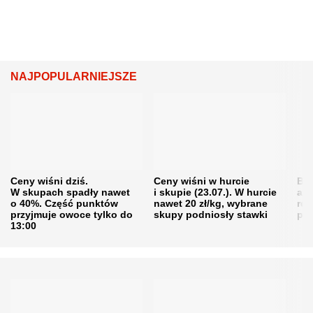
NAJPOPULARNIEJSZE
Ceny wiśni dziś.
Ceny wiśni w hurcie
Będ
W skupach spadły nawet
i skupie (23.07.). W hurcie
agr
o 40%. Część punktów
nawet 20 zł/kg, wybrane
rol
przyjmuje owoce tylko do
skupy podniosły stawki
pr
13:00