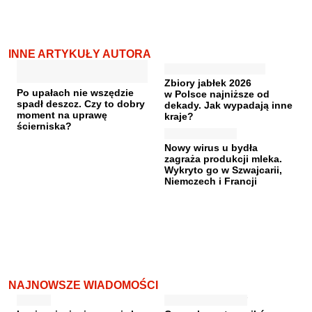
INNE ARTYKUŁY AUTORA
Zbiory jabłek 2026
Po upałach nie wszędzie
w Polsce najniższe od
spadł deszcz. Czy to dobry
dekady. Jak wypadają inne
moment na uprawę
kraje?
ścierniska?
Nowy wirus u bydła
zagraża produkcji mleka.
Wykryto go w Szwajcarii,
Niemczech i Francji
NAJNOWSZE WIADOMOŚCI