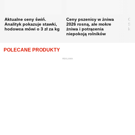
Aktualne ceny świń.
Ceny pszenicy w żniwa
Ce
Analityk pokazuje stawki,
2026 rosną, ale mokre
Sku
hodowca mówi o 3 zł za kg
żniwa i potrącenia
kon
niepokoją rolników
POLECANE PRODUKTY
REKLAMA