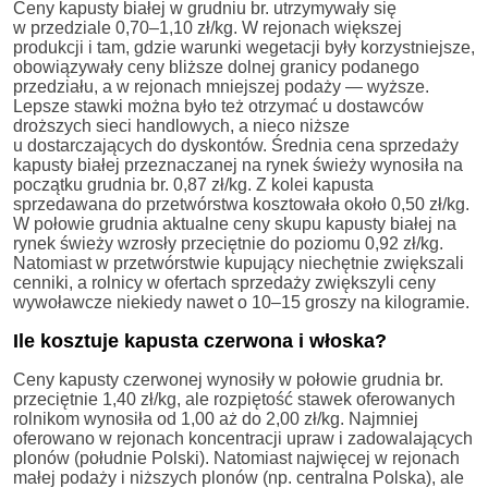
Ceny kapusty białej w grudniu br. utrzymywały się
w przedziale 0,70–1,10 zł/kg. W rejonach większej
produkcji i tam, gdzie warunki wegetacji były korzystniejsze,
obowiązywały ceny bliższe dolnej granicy podanego
przedziału, a w rejonach mniejszej podaży — wyższe.
Lepsze stawki można było też otrzymać u dostawców
droższych sieci handlowych, a nieco niższe
u dostarczających do dyskontów. Średnia cena sprzedaży
kapusty białej przeznaczanej na rynek świeży wynosiła na
początku grudnia br. 0,87 zł/kg. Z kolei kapusta
sprzedawana do przetwórstwa kosztowała około 0,50 zł/kg.
W połowie grudnia aktualne ceny skupu kapusty białej na
rynek świeży wzrosły przeciętnie do poziomu 0,92 zł/kg.
Natomiast w przetwórstwie kupujący niechętnie zwiększali
cenniki, a rolnicy w ofertach sprzedaży zwiększyli ceny
wywoławcze niekiedy nawet o 10–15 groszy na kilogramie.
Ile kosztuje kapusta czerwona i włoska?
Ceny kapusty czerwonej wynosiły w połowie grudnia br.
przeciętnie 1,40 zł/kg, ale rozpiętość stawek oferowanych
rolnikom wynosiła od 1,00 aż do 2,00 zł/kg. Najmniej
oferowano w rejonach koncentracji upraw i zadowalających
plonów (południe Polski). Natomiast najwięcej w rejonach
małej podaży i niższych plonów (np. centralna Polska), ale