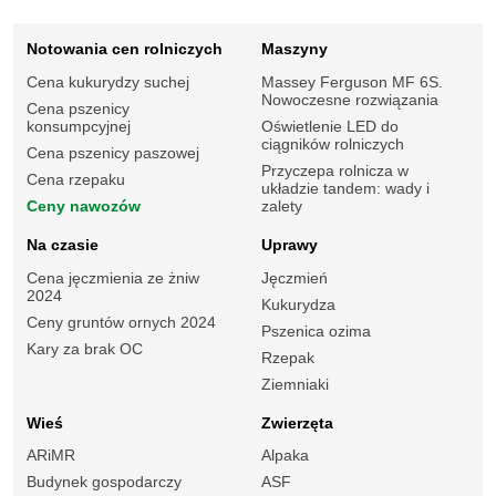
Notowania cen rolniczych
Maszyny
Cena kukurydzy suchej
Massey Ferguson MF 6S.
Nowoczesne rozwiązania
Cena pszenicy
konsumpcyjnej
Oświetlenie LED do
ciągników rolniczych
Cena pszenicy paszowej
Przyczepa rolnicza w
Cena rzepaku
układzie tandem: wady i
Ceny nawozów
zalety
Na czasie
Uprawy
Cena jęczmienia ze żniw
Jęczmień
2024
Kukurydza
Ceny gruntów ornych 2024
Pszenica ozima
Kary za brak OC
Rzepak
Ziemniaki
Wieś
Zwierzęta
ARiMR
Alpaka
Budynek gospodarczy
ASF