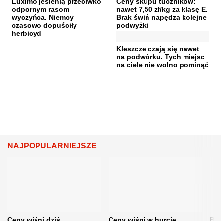
Luximo jesienią przeciwko
Ceny skupu tuczników:
odpornym rasom
nawet 7,50 zł/kg za klasę E.
wyczyńca. Niemcy
Brak świń napędza kolejne
czasowo dopuściły
podwyżki
herbicyd
Kleszcze czają się nawet
na podwórku. Tych miejsc
na ciele nie wolno pominąć
NAJPOPULARNIEJSZE
Ceny wiśni dziś.
Ceny wiśni w hurcie
Będ