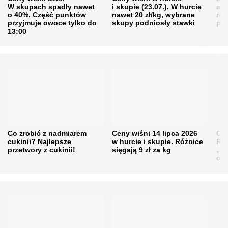
W skupach spadły nawet
i skupie (23.07.). W hurcie
agr
o 40%. Część punktów
nawet 20 zł/kg, wybrane
rol
przyjmuje owoce tylko do
skupy podniosły stawki
pr
13:00
Co zrobić z nadmiarem
Ceny wiśni 14 lipca 2026
Cen
cukinii? Najlepsze
w hurcie i skupie. Różnice
Rol
przetwory z cukinii!
sięgają 9 zł za kg
„pe
obn