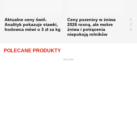
Aktualne ceny świń.
Ceny pszenicy w żniwa
Ce
Analityk pokazuje stawki,
2026 rosną, ale mokre
Sku
hodowca mówi o 3 zł za kg
żniwa i potrącenia
kon
niepokoją rolników
POLECANE PRODUKTY
REKLAMA