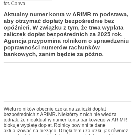
fot. Canva
Aktualny numer konta w ARiMR to podstawa,
aby otrzymać dopłaty bezpośrednie bez
opóźnień. W związku z tym, że trwa wypłata
zaliczek dopłat bezpośrednich za 2025 rok,
Agencja przypomina rolnikom o sprawdzeniu
poprawności numerów rachunków
bankowych, zanim będzie za późno.
Wielu rolników obecnie czeka na zaliczki dopłat
bezpośrednich z ARiMR. Niektórzy z nich nie wiedzą
jednak, że nieaktualny numer konta bankowego w ARiMR
blokuje wypłatę dopłat. Rolnicy powinni te dane
aktualizować na bieżąco. Dzięki temu zaliczki, jak również