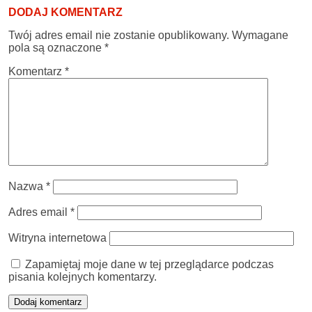
DODAJ KOMENTARZ
Twój adres email nie zostanie opublikowany.
Wymagane
pola są oznaczone
*
Komentarz
*
Nazwa
*
Adres email
*
Witryna internetowa
Zapamiętaj moje dane w tej przeglądarce podczas
pisania kolejnych komentarzy.