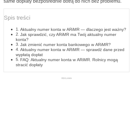
same dopłaty bezpośrednie dotrą do nich bez problemu.
Spis treści
Aktualny numer konta w ARiMR — dlaczego jest ważny?
Jak sprawdzić, czy ARiMR ma Twój aktualny numer
konta?
Jak zmienić numer konta bankowego w ARiMR?
Aktualny numer konta w ARiMR — sprawdź dane przed
wypłatą dopłat
FAQ: Aktualny numer konta w ARiMR. Rolnicy mogą
stracić dopłaty
REKLAMA