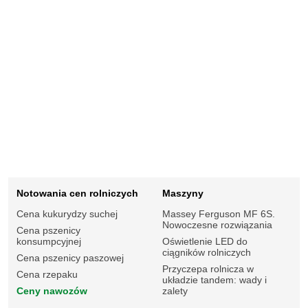
Notowania cen rolniczych
Maszyny
Cena kukurydzy suchej
Massey Ferguson MF 6S.
Nowoczesne rozwiązania
Cena pszenicy
konsumpcyjnej
Oświetlenie LED do
ciągników rolniczych
Cena pszenicy paszowej
Przyczepa rolnicza w
Cena rzepaku
układzie tandem: wady i
Ceny nawozów
zalety