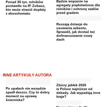
Będzie wsparcie na
Ponad 30 tys. rolników
agregaty prądotwórcze dla
postawiło na IP. Zobacz,
rolników i ochronę sadów
kto może stracić dopłaty
przed gradem
z ekoschematu
Ruszają dotacje do
usuwania azbestu.
Sprawdź, jak dostać też
dofinansowanie nowy
dach
INNE ARTYKUŁY AUTORA
Zbiory jabłek 2026
Po upałach nie wszędzie
w Polsce najniższe od
spadł deszcz. Czy to dobry
dekady. Jak wypadają inne
moment na uprawę
kraje?
ścierniska?