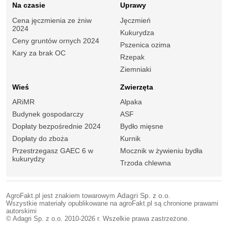
Na czasie
Uprawy
Cena jęczmienia ze żniw
Jęczmień
2024
Kukurydza
Ceny gruntów ornych 2024
Pszenica ozima
Kary za brak OC
Rzepak
Ziemniaki
Wieś
Zwierzęta
ARiMR
Alpaka
Budynek gospodarczy
ASF
Dopłaty bezpośrednie 2024
Bydło mięsne
Dopłaty do zboża
Kurnik
Przestrzegasz GAEC 6 w
Mocznik w żywieniu bydła
kukurydzy
Trzoda chlewna
AgroFakt.pl jest znakiem towarowym
Adagri Sp. z o.o.
Wszystkie materiały opublikowane na agroFakt.pl są chronione prawami
autorskimi
© Adagri Sp. z o.o. 2010-2026 r. Wszelkie prawa zastrzeżone.