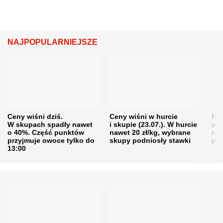
NAJPOPULARNIEJSZE
Ceny wiśni dziś.
Ceny wiśni w hurcie
Będ
W skupach spadły nawet
i skupie (23.07.). W hurcie
agr
o 40%. Część punktów
nawet 20 zł/kg, wybrane
rol
przyjmuje owoce tylko do
skupy podniosły stawki
pr
13:00