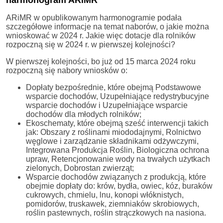
ARiMR w opublikowanym harmonogramie podała
szczegółowe informacje na temat naborów, o jakie można
wnioskować w 2024 r. Jakie więc dotacje dla rolników
rozpoczną się w 2024 r. w pierwszej kolejności?
W pierwszej kolejności, bo już od 15 marca 2024 roku
rozpoczną się nabory wniosków o:
Dopłaty bezpośrednie, które obejmą Podstawowe
wsparcie dochodów, Uzupełniające redystrybucyjne
wsparcie dochodów i Uzupełniające wsparcie
dochodów dla młodych rolników;
Ekoschematy, które obejmą sześć interwencji takich
jak: Obszary z roślinami miododajnymi, Rolnictwo
węglowe i zarządzanie składnikami odżywczymi,
Integrowana Produkcja Roślin, Biologiczna ochrona
upraw, Retencjonowanie wody na trwałych użytkach
zielonych, Dobrostan zwierząt;
Wsparcie dochodów związanych z produkcją, które
obejmie dopłaty do: krów, bydła, owiec, kóz, buraków
cukrowych, chmielu, lnu, konopi włóknistych,
pomidorów, truskawek, ziemniaków skrobiowych,
roślin pastewnych, roślin strączkowych na nasiona.