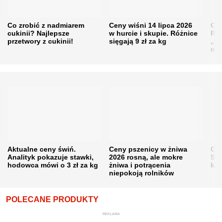
Co zrobić z nadmiarem
Ceny wiśni 14 lipca 2026
Cen
cukinii? Najlepsze
w hurcie i skupie. Różnice
Rol
przetwory z cukinii!
sięgają 9 zł za kg
„pe
obn
Aktualne ceny świń.
Ceny pszenicy w żniwa
Ce
Analityk pokazuje stawki,
2026 rosną, ale mokre
Sku
hodowca mówi o 3 zł za kg
żniwa i potrącenia
kon
niepokoją rolników
POLECANE PRODUKTY
REKLAMA