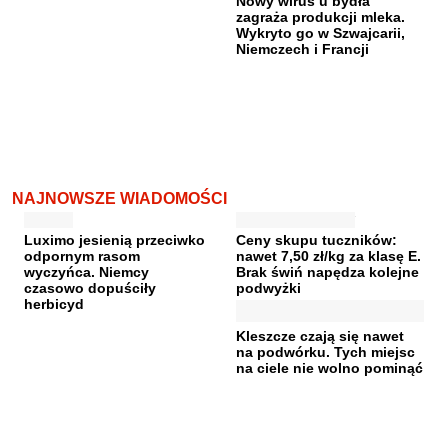
Nowy wirus u bydła
zagraża produkcji mleka.
Wykryto go w Szwajcarii,
Niemczech i Francji
NAJNOWSZE WIADOMOŚCI
Luximo jesienią przeciwko
Ceny skupu tuczników:
odpornym rasom
nawet 7,50 zł/kg za klasę E.
wyczyńca. Niemcy
Brak świń napędza kolejne
czasowo dopuściły
podwyżki
herbicyd
Kleszcze czają się nawet
na podwórku. Tych miejsc
na ciele nie wolno pominąć