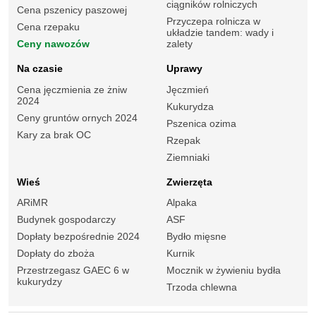
ciągników rolniczych
Cena pszenicy paszowej
Przyczepa rolnicza w
Cena rzepaku
układzie tandem: wady i
Ceny nawozów
zalety
Na czasie
Uprawy
Cena jęczmienia ze żniw
Jęczmień
2024
Kukurydza
Ceny gruntów ornych 2024
Pszenica ozima
Kary za brak OC
Rzepak
Ziemniaki
Wieś
Zwierzęta
ARiMR
Alpaka
Budynek gospodarczy
ASF
Dopłaty bezpośrednie 2024
Bydło mięsne
Dopłaty do zboża
Kurnik
Przestrzegasz GAEC 6 w
Mocznik w żywieniu bydła
kukurydzy
Trzoda chlewna