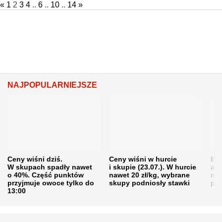
«
1
2
3
4
..
6
..
10
..
14
»
NAJPOPULARNIEJSZE
Ceny wiśni dziś.
Ceny wiśni w hurcie
Będ
W skupach spadły nawet
i skupie (23.07.). W hurcie
agr
o 40%. Część punktów
nawet 20 zł/kg, wybrane
rol
przyjmuje owoce tylko do
skupy podniosły stawki
pr
13:00