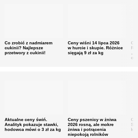
Co zrobić z nadmiarem
Ceny wiśni 14 lipca 2026
Cen
cukinii? Najlepsze
w hurcie i skupie. Różnice
Rol
przetwory z cukinii!
sięgają 9 zł za kg
„pe
obn
Aktualne ceny świń.
Ceny pszenicy w żniwa
Ce
Analityk pokazuje stawki,
2026 rosną, ale mokre
Sku
hodowca mówi o 3 zł za kg
żniwa i potrącenia
kon
niepokoją rolników