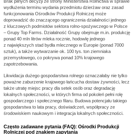
Brak pilnych decyzji ze strony Ministerstwa Rolnictwa w sprawie
wydłużenia terminu wydania przedmiotu dzierżaw oraz zasad
funkcjonowania Ośrodków Produkcji Rolniczej może
doprowadzić do znaczącego ograniczenia działalności jednego
z kluczowych podmiotów sektora rolno-spożywczego w Polsce
– Grupy Top Farms. Działalność Grupy obejmuje m.in. produkcję
ponad 40 mln litrów mleka rocznie, hodowlę jednego
z największych stad bydła mlecznego w Europie (ponad 7000
sztuk), a także wytwarzanie ok. 100 tys. ton ziemniaka
przemysłowego, co pokrywa ponad 10% krajowego
zapotrzebowania.
Likwidacja dużego gospodarstwa rolnego oznaczałaby nie tylko
poważne zaburzenie krajowego łańcucha dostaw żywności, lecz
także utratę miejsc pracy dla setek osób oraz degradację
lokalnych społeczności, w których firma od pokoleń pełni rolę
gospodarczego i społecznego filaru. Budowa potencjału takiego
gospodarstwa to lata pracy, doświadczeń, współpracy ze
środowiskiem naukowym i integracja lokalnych społeczności.
Często zadawane pytania (FAQ): Ośrodki Produkcji
Rolniczej pod znakiem zapytania