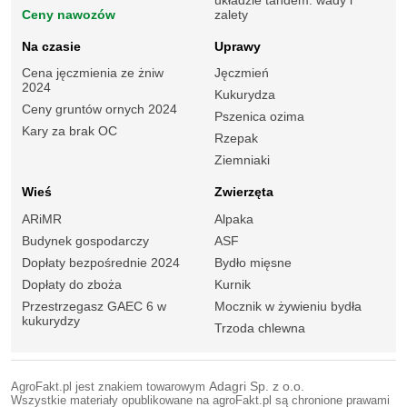
Ceny nawozów
zalety
Na czasie
Uprawy
Cena jęczmienia ze żniw
Jęczmień
2024
Kukurydza
Ceny gruntów ornych 2024
Pszenica ozima
Kary za brak OC
Rzepak
Ziemniaki
Wieś
Zwierzęta
ARiMR
Alpaka
Budynek gospodarczy
ASF
Dopłaty bezpośrednie 2024
Bydło mięsne
Dopłaty do zboża
Kurnik
Przestrzegasz GAEC 6 w
Mocznik w żywieniu bydła
kukurydzy
Trzoda chlewna
AgroFakt.pl jest znakiem towarowym
Adagri Sp. z o.o.
Wszystkie materiały opublikowane na agroFakt.pl są chronione prawami