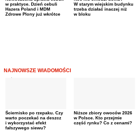
w praktyce. Dzień cebuli
W starym wiejskim budynku
Hazera Poland i MDM
trzeba działać inaczej niż
Zdrowe Plony już wkrótce
w bloku
NAJNOWSZE WIADOMOŚCI
Ściernisko po rzepaku. Czy
Niższe zbiory owoców 2026
warto poczekać na deszcz
w Polsce. Kto przejmie
i wykorzystać efekt
część rynku? Co z cenami?
fałszywego siewu?