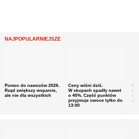
NAJPOPULARNIEJSZE
Pomoc do nawozów 2026.
Ceny wiśni dziś.
Cen
Rząd zwiększy wsparcie,
W skupach spadły nawet
i s
ale nie dla wszystkich
o 40%. Część punktów
naw
przyjmuje owoce tylko do
sku
13:00