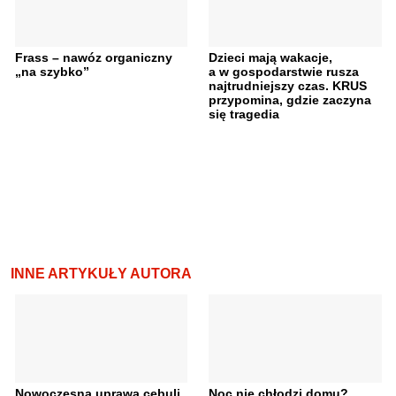
Frass – nawóz organiczny
Dzieci mają wakacje,
„na szybko”
a w gospodarstwie rusza
najtrudniejszy czas. KRUS
przypomina, gdzie zaczyna
się tragedia
INNE ARTYKUŁY AUTORA
Nowoczesna uprawa cebuli
Noc nie chłodzi domu?