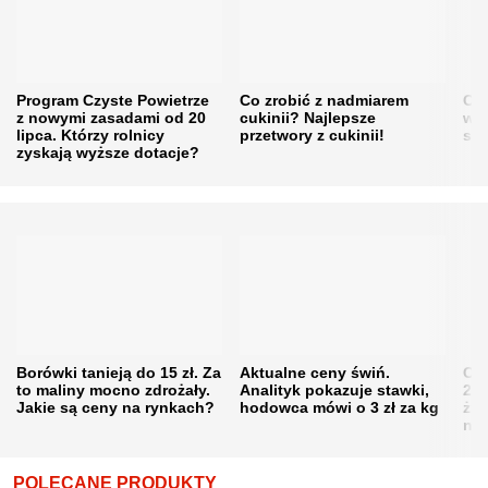
Program Czyste Powietrze
Co zrobić z nadmiarem
Cen
z nowymi zasadami od 20
cukinii? Najlepsze
w h
lipca. Którzy rolnicy
przetwory z cukinii!
się
zyskają wyższe dotacje?
Borówki tanieją do 15 zł. Za
Aktualne ceny świń.
Cen
to maliny mocno zdrożały.
Analityk pokazuje stawki,
202
Jakie są ceny na rynkach?
hodowca mówi o 3 zł za kg
żni
nie
POLECANE PRODUKTY