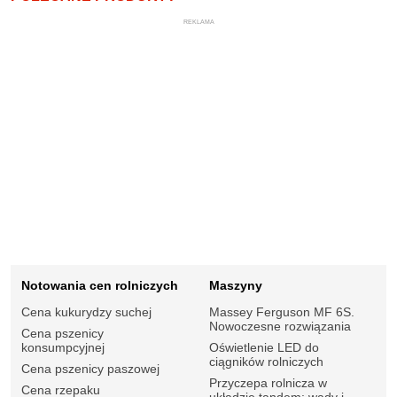
REKLAMA
Notowania cen rolniczych
Maszyny
Cena kukurydzy suchej
Massey Ferguson MF 6S.
Nowoczesne rozwiązania
Cena pszenicy
konsumpcyjnej
Oświetlenie LED do
ciągników rolniczych
Cena pszenicy paszowej
Przyczepa rolnicza w
Cena rzepaku
układzie tandem: wady i