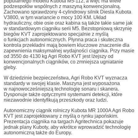
popularnego modelu Kubota M5-112, a więc ma wiele
podzespołów wspólnych z maszyną konwencjonalną.
Zachowano sprawdzony 4-cylindrowy silnik Diesla Kubota
V3800, w tym wariancie o mocy 100 KM. Układ
hydrauliczny, obie osie oraz kabina są także takie same jak
w standardowym ciągniku serii M5. Bezstopniową skrzynię
biegów KVT zaprojektowano specjalnie z myślą
o funkcjach autonomicznych. Płynna praca i skuteczna
kontrola przekładni mają bowiem kluczowe znaczenie dla
zapewnienia maksymalnej wydajności ciągnika. Przy masie
od 3550 do 4130 kg Agri Robo KVT jest lżejszy od
konwencjonalnych ciągników, co zmniejsza ugniatanie
gleby.
W dziedzinie bezpieczeństwa, Agri Robo KVT wyznacza
standardy w swojej klasie. Maszyna jest wyposażona
w najnowocześniejszą technologię sonaru i skanera.
Dysponuje także optycznymi systemami detekcji, które
niezawodnie identyfikują przeszkody oraz ludzi.
Autonomiczny ciągnik rolniczy Kubota MR 1000A Agri Robo
KVT jest zaprojektowany z myślą o rynku japońskim.
Prezentacja ciągnika na targach Agritechnica pokazuje
jednak plany Kuboty, aby wkrótce wprowadzić technologię
autonomiczną także do Europy.