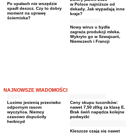
Po upałach nie wszędzie
w Polsce najniższe od
spadł deszcz. Czy to dobry
dekady. Jak wypadają inne
moment na uprawę
kraje?
ścierniska?
Nowy wirus u bydła
zagraża produkcji mleka.
Wykryto go w Szwajcarii,
Niemczech i Francji
NAJNOWSZE WIADOMOŚCI
Luximo jesienią przeciwko
Ceny skupu tuczników:
odpornym rasom
nawet 7,50 zł/kg za klasę E.
wyczyńca. Niemcy
Brak świń napędza kolejne
czasowo dopuściły
podwyżki
herbicyd
Kleszcze czają się nawet