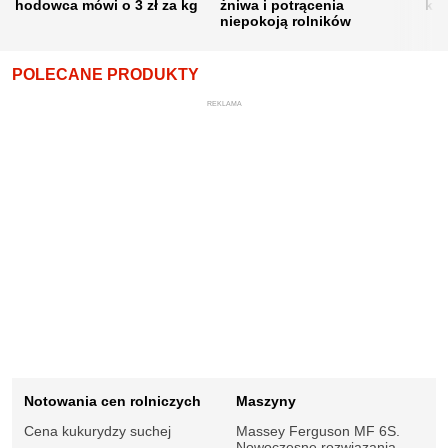
hodowca mówi o 3 zł za kg
żniwa i potrącenia
kon
niepokoją rolników
POLECANE PRODUKTY
REKLAMA
Notowania cen rolniczych
Maszyny
Cena kukurydzy suchej
Massey Ferguson MF 6S.
Nowoczesne rozwiązania