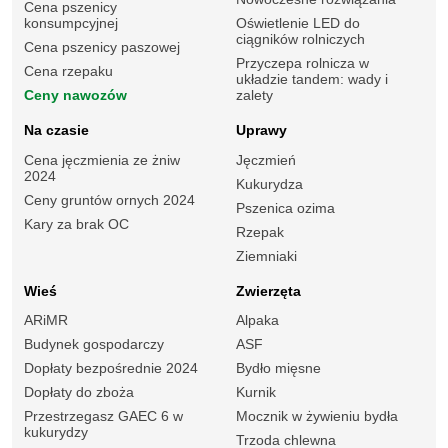
Cena pszenicy
konsumpcyjnej
Oświetlenie LED do
ciągników rolniczych
Cena pszenicy paszowej
Przyczepa rolnicza w
Cena rzepaku
układzie tandem: wady i
Ceny nawozów
zalety
Na czasie
Uprawy
Cena jęczmienia ze żniw
Jęczmień
2024
Kukurydza
Ceny gruntów ornych 2024
Pszenica ozima
Kary za brak OC
Rzepak
Ziemniaki
Wieś
Zwierzęta
ARiMR
Alpaka
Budynek gospodarczy
ASF
Dopłaty bezpośrednie 2024
Bydło mięsne
Dopłaty do zboża
Kurnik
Przestrzegasz GAEC 6 w
Mocznik w żywieniu bydła
kukurydzy
Trzoda chlewna