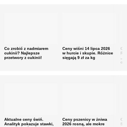
Co zrobić z nadmiarem
Ceny wiśni 14 lipca 2026
Cen
cukinii? Najlepsze
w hurcie i skupie. Różnice
Rol
przetwory z cukinii!
sięgają 9 zł za kg
„pe
obn
Aktualne ceny świń.
Ceny pszenicy w żniwa
Ce
Analityk pokazuje stawki,
2026 rosną, ale mokre
Sku