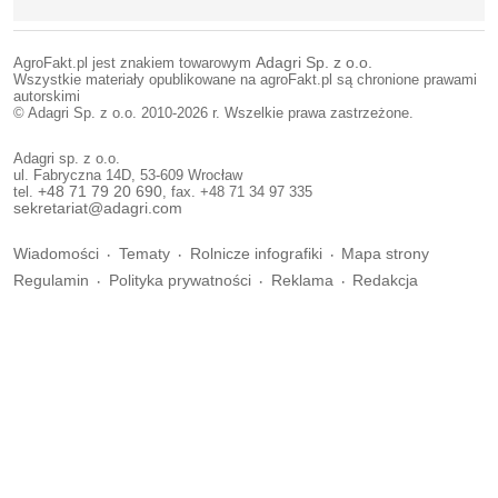
AgroFakt.pl jest znakiem towarowym
Adagri Sp. z o.o.
Wszystkie materiały opublikowane na agroFakt.pl są chronione prawami
autorskimi
© Adagri Sp. z o.o. 2010-2026 r. Wszelkie prawa zastrzeżone.
Adagri sp. z o.o.
ul. Fabryczna 14D, 53-609 Wrocław
tel.
+48 71 79 20 690
, fax. +48 71 34 97 335
sekretariat@adagri.com
Wiadomości
Tematy
Rolnicze infografiki
Mapa strony
Regulamin
Polityka prywatności
Reklama
Redakcja