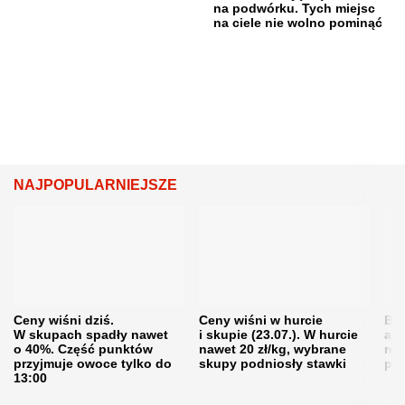
na podwórku. Tych miejsc
na ciele nie wolno pominąć
NAJPOPULARNIEJSZE
Ceny wiśni dziś.
Ceny wiśni w hurcie
Będ
W skupach spadły nawet
i skupie (23.07.). W hurcie
agr
o 40%. Część punktów
nawet 20 zł/kg, wybrane
rol
przyjmuje owoce tylko do
skupy podniosły stawki
pr
13:00