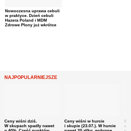
Nowoczesna uprawa cebuli
w praktyce. Dzień cebuli
Hazera Poland i MDM
Zdrowe Plony już wkrótce
NAJPOPULARNIEJSZE
Ceny wiśni dziś.
Ceny wiśni w hurcie
Będ
W skupach spadły nawet
i skupie (23.07.). W hurcie
agr
o 40%. Część punktów
nawet 20 zł/kg, wybrane
rol