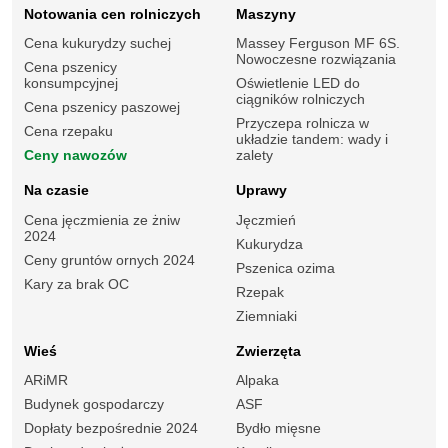
Notowania cen rolniczych
Maszyny
Cena kukurydzy suchej
Massey Ferguson MF 6S.
Nowoczesne rozwiązania
Cena pszenicy
konsumpcyjnej
Oświetlenie LED do
ciągników rolniczych
Cena pszenicy paszowej
Przyczepa rolnicza w
Cena rzepaku
układzie tandem: wady i
Ceny nawozów
zalety
Na czasie
Uprawy
Cena jęczmienia ze żniw
Jęczmień
2024
Kukurydza
Ceny gruntów ornych 2024
Pszenica ozima
Kary za brak OC
Rzepak
Ziemniaki
Wieś
Zwierzęta
ARiMR
Alpaka
Budynek gospodarczy
ASF
Dopłaty bezpośrednie 2024
Bydło mięsne