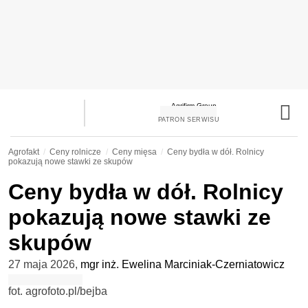
PATRON SERWISU
Agrofakt
Ceny rolnicze
Ceny mięsa
Ceny bydła w dół. Rolnicy
pokazują nowe stawki ze skupów
Ceny bydła w dół. Rolnicy
pokazują nowe stawki ze
skupów
27 maja 2026
,
mgr inż. Ewelina Marciniak-Czerniatowicz
fot. agrofoto.pl/bejba