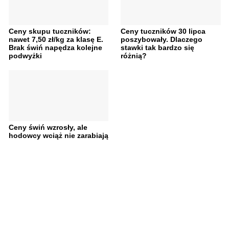
Ceny skupu tuczników:
Ceny tuczników 30 lipca
nawet 7,50 zł/kg za klasę E.
poszybowały. Dlaczego
Brak świń napędza kolejne
stawki tak bardzo się
podwyżki
różnią?
Ceny świń wzrosły, ale
hodowcy wciąż nie zarabiają