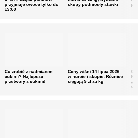
przyjmuje owoce tylko do
skupy podniosły stawki
pr
13:00
Co zrobić z nadmiarem
Ceny wiśni 14 lipca 2026
Cen
cukinii? Najlepsze
w hurcie i skupie. Różnice
Rol
przetwory z cukinii!
sięgają 9 zł za kg
„pe
obn