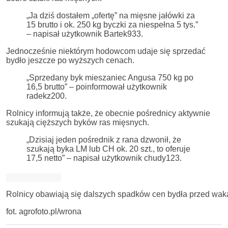
„Ja dziś dostałem „ofertę” na mięsne jałówki za
15 brutto i ok. 250 kg byczki za niespełna 5 tys.”
– napisał użytkownik Bartek933.
Jednocześnie niektórym hodowcom udaje się sprzedać
bydło jeszcze po wyższych cenach.
„Sprzedany byk mieszaniec Angusa 750 kg po
16,5 brutto” – poinformował użytkownik
radekz200.
Rolnicy informują także, że obecnie pośrednicy aktywnie
szukają cięższych byków ras mięsnych.
„Dzisiaj jeden pośrednik z rana dzwonił, że
szukają byka LM lub CH ok. 20 szt., to oferuje
17,5 netto” – napisał użytkownik chudy123.
Rolnicy obawiają się dalszych spadków cen bydła przed waka
fot. agrofoto.pl/wrona