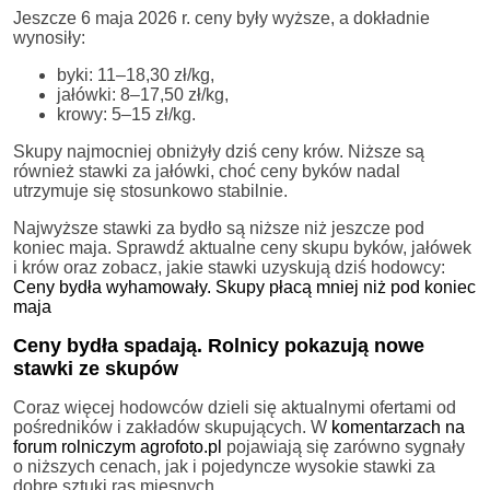
Jeszcze 6 maja 2026 r. ceny były wyższe, a dokładnie
wynosiły:
byki: 11–18,30 zł/kg,
jałówki: 8–17,50 zł/kg,
krowy: 5–15 zł/kg.
Skupy najmocniej obniżyły dziś ceny krów. Niższe są
również stawki za jałówki, choć ceny byków nadal
utrzymuje się stosunkowo stabilnie.
Najwyższe stawki za bydło są niższe niż jeszcze pod
koniec maja. Sprawdź aktualne ceny skupu byków, jałówek
i krów oraz zobacz, jakie stawki uzyskują dziś hodowcy:
Ceny bydła wyhamowały. Skupy płacą mniej niż pod koniec
maja
Ceny bydła spadają. Rolnicy pokazują nowe
stawki ze skupów
Coraz więcej hodowców dzieli się aktualnymi ofertami od
pośredników i zakładów skupujących. W
komentarzach na
forum rolniczym agrofoto.pl
pojawiają się zarówno sygnały
o niższych cenach, jak i pojedyncze wysokie stawki za
dobre sztuki ras mięsnych.