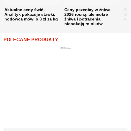
Aktualne ceny świń.
Ceny pszenicy w żniwa
Ce
Analityk pokazuje stawki,
2026 rosną, ale mokre
Sku
hodowca mówi o 3 zł za kg
żniwa i potrącenia
kon
niepokoją rolników
POLECANE PRODUKTY
REKLAMA