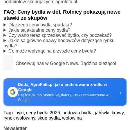
podmiotów skupujących; agrofoto.pl
FAQ: Ceny bydła w dół. Rolnicy pokazują nowe
stawki ze skupów
Dlaczego ceny bydła spadają?
Jakie są aktualne ceny bydła?
Czy warto teraz sprzedawać bydło, czy poczekać?
Jakie są główne obawy hodowców dotyczące rynku
bydła?
Co może wpłynąć na przyszłe ceny bydła?
Obserwuj nas w Google News. Bądź na bieżąco!
Dodaj AgroFakt.pl jako preferowane źródło w
Google
→
Częściej w Top Stories. Wystarczy 1 klik i zatwierdzenie w
Google.
Tagi:
byki,
ceny bydła 2026,
hodowla bydła,
jałówki,
krowy,
rynek wołowiny,
skup bydła,
wołowina
Newsletter