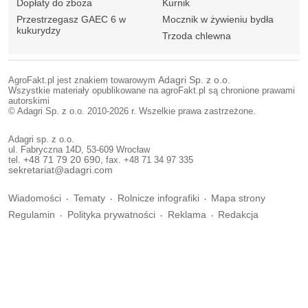
Dopłaty do zboża
Kurnik
Przestrzegasz GAEC 6 w
Mocznik w żywieniu bydła
kukurydzy
Trzoda chlewna
AgroFakt.pl jest znakiem towarowym
Adagri Sp. z o.o.
Wszystkie materiały opublikowane na agroFakt.pl są chronione prawami
autorskimi
© Adagri Sp. z o.o. 2010-2026 r. Wszelkie prawa zastrzeżone.
Adagri sp. z o.o.
ul. Fabryczna 14D, 53-609 Wrocław
tel.
+48 71 79 20 690
, fax. +48 71 34 97 335
sekretariat@adagri.com
Wiadomości
Tematy
Rolnicze infografiki
Mapa strony
Regulamin
Polityka prywatności
Reklama
Redakcja