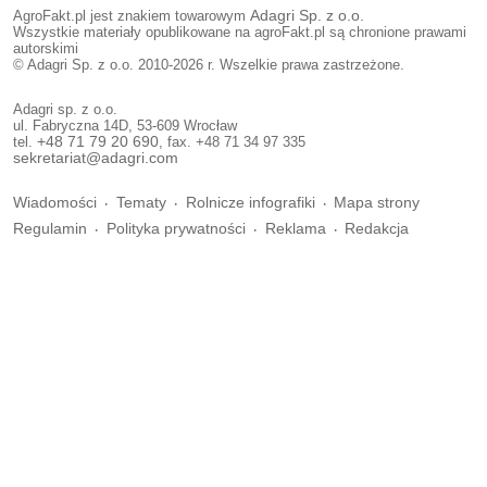
AgroFakt.pl jest znakiem towarowym
Adagri Sp. z o.o.
Wszystkie materiały opublikowane na agroFakt.pl są chronione prawami
autorskimi
© Adagri Sp. z o.o. 2010-2026 r. Wszelkie prawa zastrzeżone.
Adagri sp. z o.o.
ul. Fabryczna 14D, 53-609 Wrocław
tel.
+48 71 79 20 690
, fax. +48 71 34 97 335
sekretariat@adagri.com
Wiadomości
Tematy
Rolnicze infografiki
Mapa strony
Regulamin
Polityka prywatności
Reklama
Redakcja