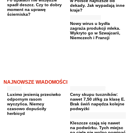
w Polsce najniższe od
spadł deszcz. Czy to dobry
dekady. Jak wypadają inne
moment na uprawę
kraje?
ścierniska?
Nowy wirus u bydła
zagraża produkcji mleka.
Wykryto go w Szwajcarii,
Niemczech i Francji
NAJNOWSZE WIADOMOŚCI
Luximo jesienią przeciwko
Ceny skupu tuczników:
odpornym rasom
nawet 7,50 zł/kg za klasę E.
wyczyńca. Niemcy
Brak świń napędza kolejne
czasowo dopuściły
podwyżki
herbicyd
Kleszcze czają się nawet
na podwórku. Tych miejsc
na ciele nie wolno pominąć