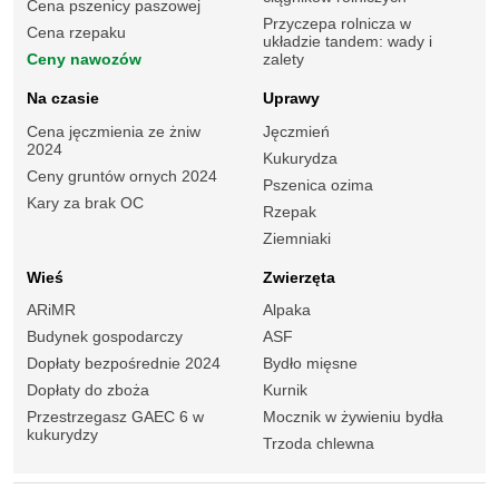
Cena pszenicy paszowej
Przyczepa rolnicza w
Cena rzepaku
układzie tandem: wady i
Ceny nawozów
zalety
Na czasie
Uprawy
Cena jęczmienia ze żniw
Jęczmień
2024
Kukurydza
Ceny gruntów ornych 2024
Pszenica ozima
Kary za brak OC
Rzepak
Ziemniaki
Wieś
Zwierzęta
ARiMR
Alpaka
Budynek gospodarczy
ASF
Dopłaty bezpośrednie 2024
Bydło mięsne
Dopłaty do zboża
Kurnik
Przestrzegasz GAEC 6 w
Mocznik w żywieniu bydła
kukurydzy
Trzoda chlewna