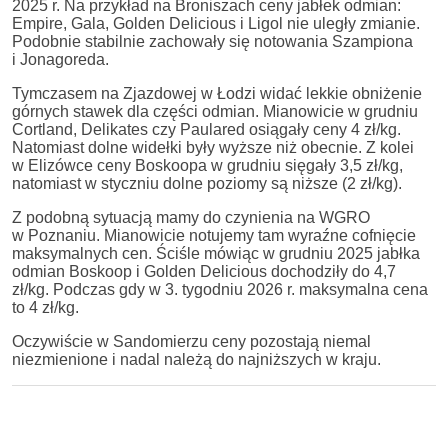
2025 r. Na przykład na Broniszach ceny jabłek odmian:
Empire, Gala, Golden Delicious i Ligol nie uległy zmianie.
Podobnie stabilnie zachowały się notowania Szampiona
i Jonagoreda.
Tymczasem na Zjazdowej w Łodzi widać lekkie obniżenie
górnych stawek dla części odmian. Mianowicie w grudniu
Cortland, Delikates czy Paulared osiągały ceny 4 zł/kg.
Natomiast dolne widełki były wyższe niż obecnie. Z kolei
w Elizówce ceny Boskoopa w grudniu sięgały 3,5 zł/kg,
natomiast w styczniu dolne poziomy są niższe (2 zł/kg).
Z podobną sytuacją mamy do czynienia na WGRO
w Poznaniu. Mianowicie notujemy tam wyraźne cofnięcie
maksymalnych cen. Ściśle mówiąc w grudniu 2025 jabłka
odmian Boskoop i Golden Delicious dochodziły do 4,7
zł/kg. Podczas gdy w 3. tygodniu 2026 r. maksymalna cena
to 4 zł/kg.
Oczywiście w Sandomierzu ceny pozostają niemal
niezmienione i nadal należą do najniższych w kraju.