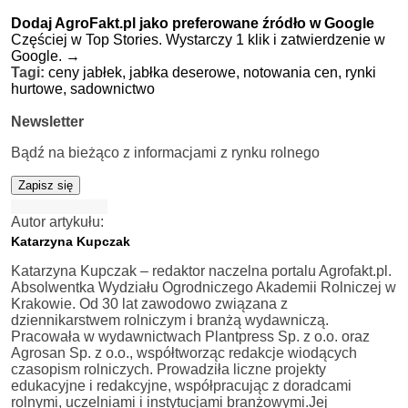
Dodaj AgroFakt.pl jako preferowane źródło w Google
Częściej w Top Stories. Wystarczy 1 klik i zatwierdzenie w
Google.
→
Tagi:
ceny jabłek,
jabłka deserowe,
notowania cen,
rynki
hurtowe,
sadownictwo
Newsletter
Bądź na bieżąco z informacjami z rynku rolnego
Zapisz się
Autor artykułu:
Katarzyna Kupczak
Katarzyna Kupczak – redaktor naczelna portalu Agrofakt.pl.
Absolwentka Wydziału Ogrodniczego Akademii Rolniczej w
Krakowie. Od 30 lat zawodowo związana z
dziennikarstwem rolniczym i branżą wydawniczą.
Pracowała w wydawnictwach Plantpress Sp. z o.o. oraz
Agrosan Sp. z o.o., współtworząc redakcje wiodących
czasopism rolniczych. Prowadziła liczne projekty
edukacyjne i redakcyjne, współpracując z doradcami
rolnymi, uczelniami i instytucjami branżowymi.Jej