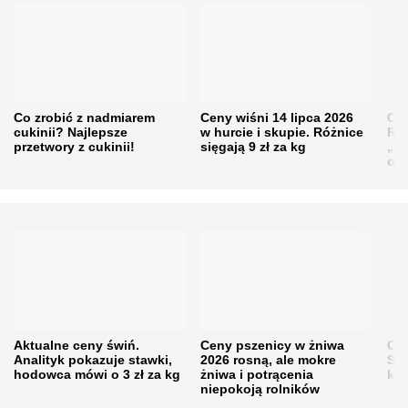
Co zrobić z nadmiarem
Ceny wiśni 14 lipca 2026
Cen
cukinii? Najlepsze
w hurcie i skupie. Różnice
Rol
przetwory z cukinii!
sięgają 9 zł za kg
„pe
obn
Aktualne ceny świń.
Ceny pszenicy w żniwa
Ce
Analityk pokazuje stawki,
2026 rosną, ale mokre
Sku
hodowca mówi o 3 zł za kg
żniwa i potrącenia
kon
niepokoją rolników