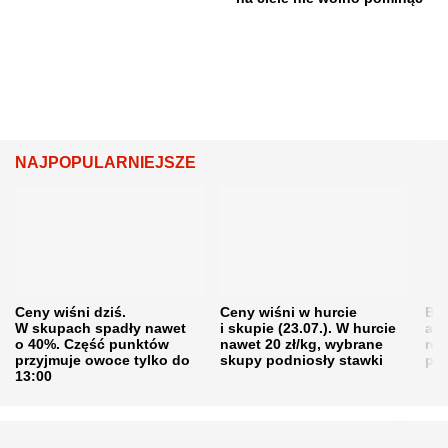
NAJPOPULARNIEJSZE
Ceny wiśni dziś.
Ceny wiśni w hurcie
Będ
W skupach spadły nawet
i skupie (23.07.). W hurcie
agr
o 40%. Część punktów
nawet 20 zł/kg, wybrane
rol
przyjmuje owoce tylko do
skupy podniosły stawki
pr
13:00