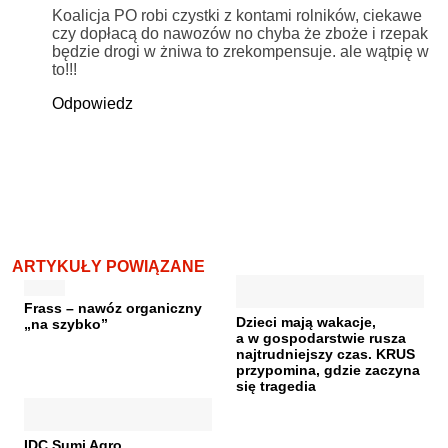
Koalicja PO robi czystki z kontami rolników, ciekawe
czy dopłacą do nawozów no chyba że zboże i rzepak
będzie drogi w żniwa to zrekompensuje. ale wątpię w
to!!!
Odpowiedz
ARTYKUŁY POWIĄZANE
Frass – nawóz organiczny
Dzieci mają wakacje,
„na szybko”
a w gospodarstwie rusza
najtrudniejszy czas. KRUS
przypomina, gdzie zaczyna
się tragedia
IDC Sumi Agro.