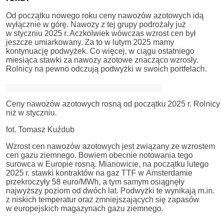
Od początku nowego roku ceny nawozów azotowych idą
wyłącznie w górę. Nawozy z tej grupy podrożały już
w styczniu 2025 r. Aczkolwiek wówczas wzrost cen był
jeszcze umiarkowany. Za to w lutym 2025 mamy
kontynuację podwyżek. Co więcej, w ciągu ostatniego
miesiąca stawki za nawozy azotowe znacząco wzrosły.
Rolnicy na pewno odczują podwyżki w swoich portfelach.
Ceny nawozów azotowych rosną od początku 2025 r. Rolnicy o
niż w styczniu.
fot. Tomasz Kuźdub
Wzrost cen nawozów azotowych jest związany ze wzrostem
cen gazu ziemnego. Bowiem obecnie notowania tego
surowca w Europie rosną. Mianowicie, na początku lutego
2025 r. stawki kontraktów na gaz TTF w Amsterdamie
przekroczyły 58 euro/MWh, a tym samym osiągnęły
najwyższy poziom od dwóch lat. Podwyżki te wynikają m.in.
z niskich temperatur oraz zmniejszających się zapasów
w europejskich magazynach gazu ziemnego.