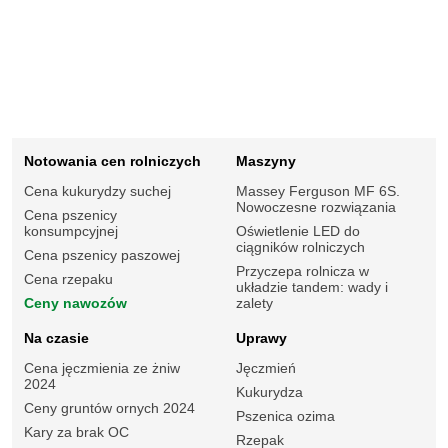
Notowania cen rolniczych
Maszyny
Cena kukurydzy suchej
Massey Ferguson MF 6S.
Nowoczesne rozwiązania
Cena pszenicy
konsumpcyjnej
Oświetlenie LED do
ciągników rolniczych
Cena pszenicy paszowej
Przyczepa rolnicza w
Cena rzepaku
układzie tandem: wady i
Ceny nawozów
zalety
Na czasie
Uprawy
Cena jęczmienia ze żniw
Jęczmień
2024
Kukurydza
Ceny gruntów ornych 2024
Pszenica ozima
Kary za brak OC
Rzepak