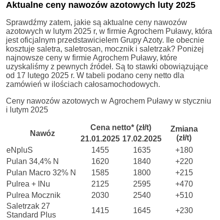
Aktualne ceny nawozów azotowych luty 2025
Sprawdźmy zatem, jakie są aktualne ceny nawozów
azotowych w lutym 2025 r, w firmie Agrochem Puławy, która
jest oficjalnym przedstawicielem Grupy Azoty. Ile obecnie
kosztuje saletra, saletrosan, mocznik i saletrzak? Poniżej
najnowsze ceny w firmie Agrochem Puławy, które
uzyskaliśmy z pewnych źródeł. Są to stawki obowiązujące
od 17 lutego 2025 r. W tabeli podano ceny netto dla
zamówień w ilościach całosamochodowych.
Ceny nawozów azotowych w Agrochem Puławy w styczniu
i lutym 2025
Cena netto* (zł/t)
Zmiana
Nawóz
(zł/t)
21.01.2025
17.02.2025
eNpluS
1455
1635
+180
Pulan 34,4% N
1620
1840
+220
Pulan Macro 32% N
1585
1800
+215
Pulrea + INu
2125
2595
+470
Pulrea Mocznik
2030
2540
+510
Saletrzak 27
1415
1645
+230
Standard Plus