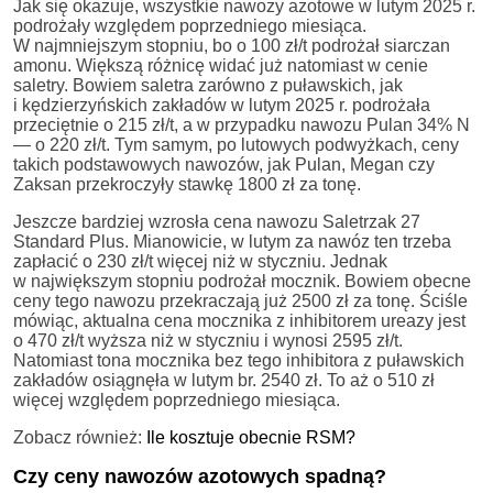
Jak się okazuje, wszystkie nawozy azotowe w lutym 2025 r.
podrożały względem poprzedniego miesiąca.
W najmniejszym stopniu, bo o 100 zł/t podrożał siarczan
amonu. Większą różnicę widać już natomiast w cenie
saletry. Bowiem saletra zarówno z puławskich, jak
i kędzierzyńskich zakładów w lutym 2025 r. podrożała
przeciętnie o 215 zł/t, a w przypadku nawozu Pulan 34% N
— o 220 zł/t. Tym samym, po lutowych podwyżkach, ceny
takich podstawowych nawozów, jak Pulan, Megan czy
Zaksan przekroczyły stawkę 1800 zł za tonę.
Jeszcze bardziej wzrosła cena nawozu Saletrzak 27
Standard Plus. Mianowicie, w lutym za nawóz ten trzeba
zapłacić o 230 zł/t więcej niż w styczniu. Jednak
w największym stopniu podrożał mocznik. Bowiem obecne
ceny tego nawozu przekraczają już 2500 zł za tonę. Ściśle
mówiąc, aktualna cena mocznika z inhibitorem ureazy jest
o 470 zł/t wyższa niż w styczniu i wynosi 2595 zł/t.
Natomiast tona mocznika bez tego inhibitora z puławskich
zakładów osiągnęła w lutym br. 2540 zł. To aż o 510 zł
więcej względem poprzedniego miesiąca.
Zobacz również:
Ile kosztuje obecnie RSM?
Czy ceny nawozów azotowych spadną?