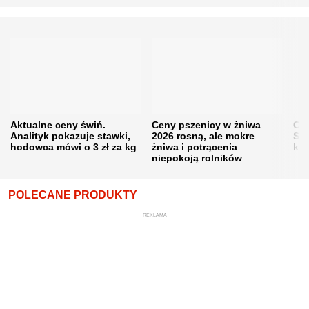
Aktualne ceny świń.
Ceny pszenicy w żniwa
Ce
Analityk pokazuje stawki,
2026 rosną, ale mokre
Sku
hodowca mówi o 3 zł za kg
żniwa i potrącenia
kon
niepokoją rolników
POLECANE PRODUKTY
REKLAMA