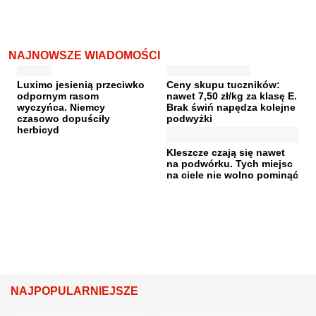
NAJNOWSZE WIADOMOŚCI
Luximo jesienią przeciwko
Ceny skupu tuczników:
odpornym rasom
nawet 7,50 zł/kg za klasę E.
wyczyńca. Niemcy
Brak świń napędza kolejne
czasowo dopuściły
podwyżki
herbicyd
Kleszcze czają się nawet
na podwórku. Tych miejsc
na ciele nie wolno pominąć
NAJPOPULARNIEJSZE