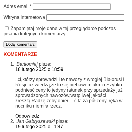
Adres email
*
Witryna internetowa
Zapamiętaj moje dane w tej przeglądarce podczas
pisania kolejnych komentarzy.
KOMENTARZE
Bartłomiej
pisze:
18 lutego 2025 o 18:59
..ci,którzy sprowadzili te nawozy z wrogiej Białorusi i
Rosji już wiedzą,że to się niebawem ukruci.Szybko
podnieść ceny to jedyny ratunek przy sprzedaży już
sprowadzonych nawozów,wątpliwej jakości
zresztą.Radzę,żeby opier….ć ta za pół ceny..ręka w
nocniku niemiła rzecz.
Odpowiedz
Jan Gabryszewski
pisze:
19 lutego 2025 o 11:47