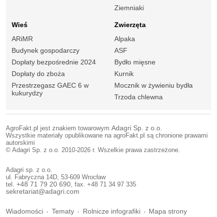
Ziemniaki
Wieś
Zwierzęta
ARiMR
Alpaka
Budynek gospodarczy
ASF
Dopłaty bezpośrednie 2024
Bydło mięsne
Dopłaty do zboża
Kurnik
Przestrzegasz GAEC 6 w
Mocznik w żywieniu bydła
kukurydzy
Trzoda chlewna
AgroFakt.pl jest znakiem towarowym
Adagri Sp. z o.o.
Wszystkie materiały opublikowane na agroFakt.pl są chronione prawami
autorskimi
© Adagri Sp. z o.o. 2010-2026 r. Wszelkie prawa zastrzeżone.
Adagri sp. z o.o.
ul. Fabryczna 14D, 53-609 Wrocław
tel.
+48 71 79 20 690
, fax. +48 71 34 97 335
sekretariat@adagri.com
Wiadomości
Tematy
Rolnicze infografiki
Mapa strony