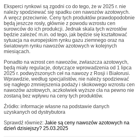
Eksperci rynkowi są zgodni co do tego, że w 2025 r. nie
należy spodziewać się spadku cen nawozów azotowych.
A wręcz przeciwnie. Ceny tych produktów prawdopodobnie
będą jeszcze rosły, głównie z powodu wzrostu cen
surowców do ich produkcji. Jednak skala tych wzrostów
będzie zależeć m.in. od tego, jak będzie się kształtować
sytuacja na europejskim rynku gazu ziemnego oraz na
światowym rynku nawozów azotowych w kolejnych
miesiącach.
Ponadto na wzrost cen nawozów, zwłaszcza azotowych,
będą miały regulacje, dotyczące wprowadzenia od 1 lipca
2025 r. podwyższonych ceł na nawozy z Rosji i Białorusi.
Wprawdzie, według specjalistów, nie należy spodziewać
się nagłego zmniejszenia podaży i skokowego wzrostu cen
nawozów azotowych, aczkolwiek wyższe cła na pewno nie
zostaną bez wpływu na ceny tych produktów.
Źródło: informacje własne na podstawie danych
uzyskanych od dystrybutora
Sprawdź również:
Jakie są ceny nawozów azotowych na
dzień dzisiejszy? 25.03.2025