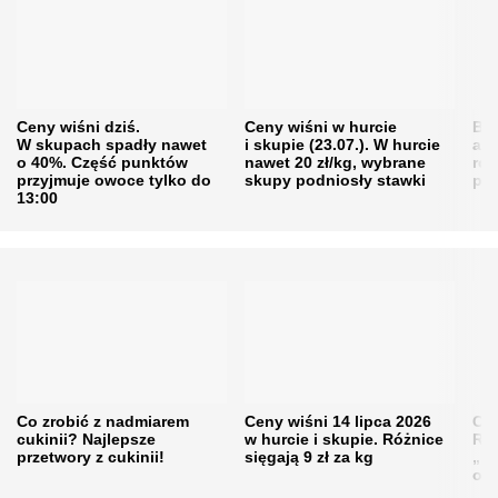
Ceny wiśni dziś.
Ceny wiśni w hurcie
Będ
W skupach spadły nawet
i skupie (23.07.). W hurcie
agr
o 40%. Część punktów
nawet 20 zł/kg, wybrane
rol
przyjmuje owoce tylko do
skupy podniosły stawki
pr
13:00
Co zrobić z nadmiarem
Ceny wiśni 14 lipca 2026
Cen
cukinii? Najlepsze
w hurcie i skupie. Różnice
Rol
przetwory z cukinii!
sięgają 9 zł za kg
„pe
obn