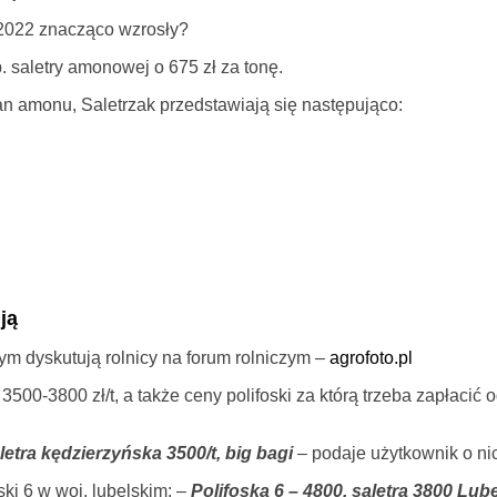
 2022 znacząco wzrosły?
saletry amonowej o 675 zł za tonę.
an amonu, Saletrzak przedstawiają się następująco:
ją
ym dyskutują rolnicy na forum rolniczym –
agrofoto.pl
500-3800 zł/t, a także ceny polifoski za którą trzeba zapłacić o
letra kędzierzyńska 3500/t, big bagi
–
podaje użytkownik o nic
ski 6 w woj. lubelskim: –
Polifoska 6 – 4800, saletra 3800 Lube