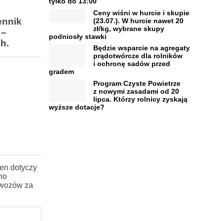
tylko do 13:00
Ceny wiśni w hurcie i skupie
ennik
(23.07.). W hurcie nawet 20
zł/kg, wybrane skupy
 –
podniosły stawki
h.
Będzie wsparcie na agregaty
prądotwórcze dla rolników
i ochronę sadów przed
gradem
Program Czyste Powietrze
z nowymi zasadami od 20
lipca. Którzy rolnicy zyskają
wyższe dotacje?
en dotyczy
no
awozów za