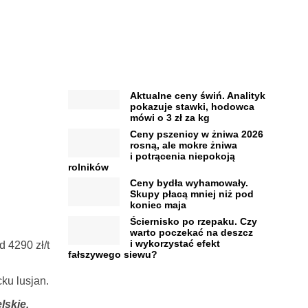
Aktualne ceny świń. Analityk
pokazuje stawki, hodowca
mówi o 3 zł za kg
Ceny pszenicy w żniwa 2026
rosną, ale mokre żniwa
i potrącenia niepokoją
rolników
Ceny bydła wyhamowały.
Skupy płacą mniej niż pod
koniec maja
Ściernisko po rzepaku. Czy
warto poczekać na deszcz
i wykorzystać efekt
d 4290 zł/t
fałszywego siewu?
ku lusjan.
lskie,