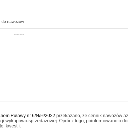
ty do nawozów
REKLAMA
hem Puławy nr 6/N/H/2022
przekazano, że cennik nawozów a
cji wykupowo-sprzedażowej. Oprócz tego, poinformowano o d
j kwestii.