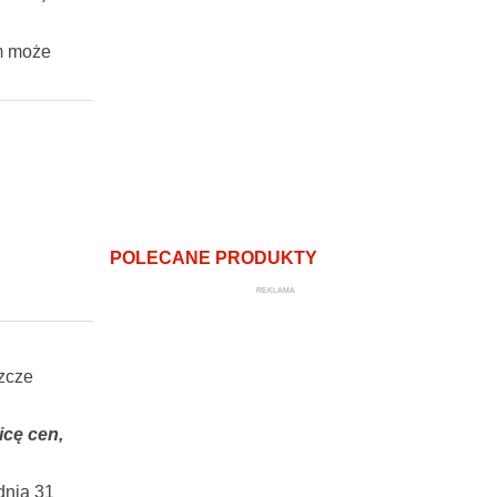
em może
POLECANE PRODUKTY
REKLAMA
szcze
icę cen,
dnia 31