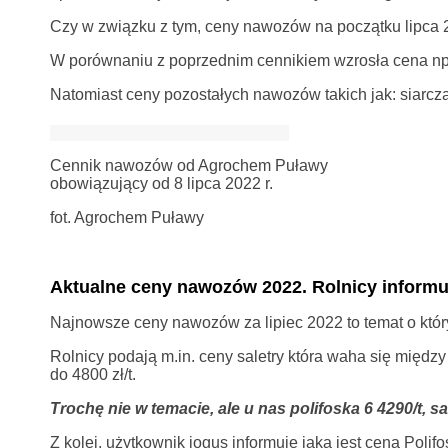
Czy w związku z tym, ceny nawozów na początku lipca
W porównaniu z poprzednim cennikiem wzrosła cena np. 
Natomiast ceny pozostałych nawozów takich jak: siarcz
Cennik nawozów od Agrochem Puławy
obowiązujący od 8 lipca 2022 r.
fot. Agrochem Puławy
Aktualne ceny nawozów 2022. Rolnicy informu
Najnowsze ceny nawozów za lipiec 2022 to temat o któr
Rolnicy podają m.in. ceny saletry która waha się między 3
do 4800 zł/t.
Trochę nie w temacie, ale u nas polifoska 6 4290/t, sa
Z kolei, użytkownik jogus informuje jaka jest cena Polifo