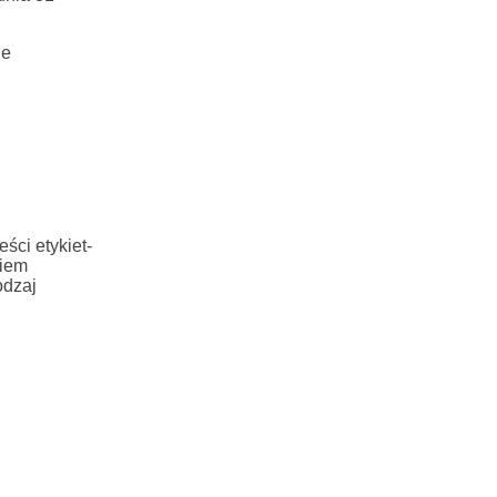
je
ści etykiet-
ciem
odzaj