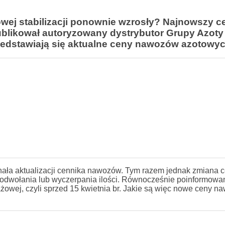
wej stabilizacji ponownie wzrosły? Najnowszy c
likował autoryzowany dystrybutor Grupy Azoty
edstawiają się aktualne ceny nawozów azotowyc
nała aktualizacji cennika nawozów. Tym razem jednak zmiana c
o odwołania lub wyczerpania ilości. Równocześnie poinformowa
owej, czyli sprzed 15 kwietnia br. Jakie są więc nowe ceny n