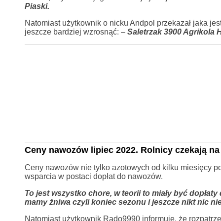
Piaski.
Natomiast użytkownik o nicku Andpol przekazał jaka je
jeszcze bardziej wzrosnąć: –
Saletrzak 3900 Agrikola 
Ceny nawozów lipiec 2022. Rolnicy czekają n
Ceny nawozów nie tylko azotowych od kilku miesięcy pozo
wsparcia w postaci dopłat do nawozów.
To jest wszystko chore, w teorii to miały być dopła
mamy żniwa czyli koniec sezonu i jeszcze nikt nic ni
Natomiast użytkownik Rado9990 informuje, że rozpatrz