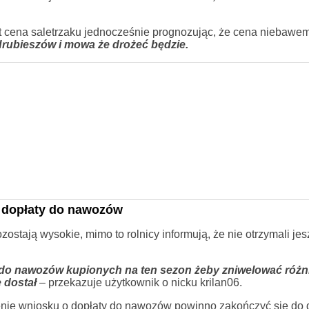
st cena saletrzaku jednocześnie prognozując, że cena niebaw
Hrubieszów i mowa że drożeć będzie.
a dopłaty do nawozów
stają wysokie, mimo to rolnicy informują, że nie otrzymali je
ty do nawozów kupionych na ten sezon żeby zniwelować różn
e dostał
– przekazuje użytkownik o nicku krilan06.
enie wniosku o dopłaty do nawozów powinno zakończyć się do 