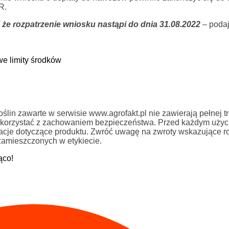
R.
 że rozpatrzenie wniosku nastąpi do dnia 31.08.2022
– poda
e limity środków
in zawarte w serwisie www.agrofakt.pl nie zawierają pełnej tre
ży korzystać z zachowaniem bezpieczeństwa. Przed każdym uży
rmacje dotyczące produktu. Zwróć uwagę na zwroty wskazujące r
zamieszczonych w etykiecie.
ąco!