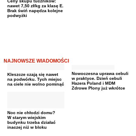
Ceny skupu tuczników:
nawet 7,50 zł/kg za klasę E.
Brak świń napędza kolejne
podwyżki
NAJNOWSZE WIADOMOŚCI
Nowoczesna uprawa cebuli
Kleszcze czają się nawet
w praktyce. Dzień cebuli
na podwórku. Tych miejsc
Hazera Poland i MDM
na ciele nie wolno pominąć
Zdrowe Plony już wkrótce
Noc nie chłodzi domu?
W starym wiejskim
budynku trzeba działać
inaczej niż w bloku