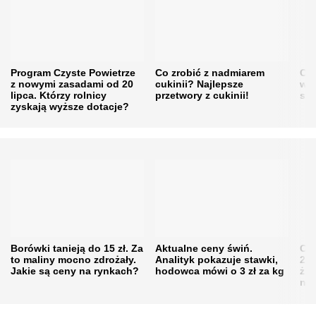
Program Czyste Powietrze
Co zrobić z nadmiarem
Cen
z nowymi zasadami od 20
cukinii? Najlepsze
w h
lipca. Którzy rolnicy
przetwory z cukinii!
się
zyskają wyższe dotacje?
Borówki tanieją do 15 zł. Za
Aktualne ceny świń.
Cen
to maliny mocno zdrożały.
Analityk pokazuje stawki,
202
Jakie są ceny na rynkach?
hodowca mówi o 3 zł za kg
żni
nie