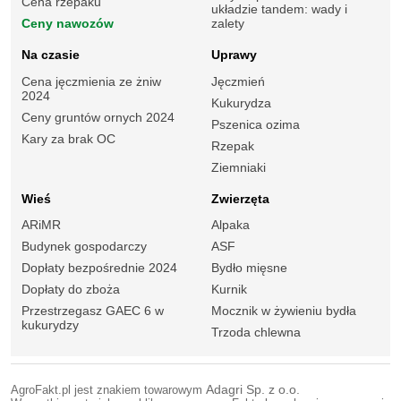
Cena rzepaku
układzie tandem: wady i
Ceny nawozów
zalety
Na czasie
Uprawy
Cena jęczmienia ze żniw
Jęczmień
2024
Kukurydza
Ceny gruntów ornych 2024
Pszenica ozima
Kary za brak OC
Rzepak
Ziemniaki
Wieś
Zwierzęta
ARiMR
Alpaka
Budynek gospodarczy
ASF
Dopłaty bezpośrednie 2024
Bydło mięsne
Dopłaty do zboża
Kurnik
Przestrzegasz GAEC 6 w
Mocznik w żywieniu bydła
kukurydzy
Trzoda chlewna
AgroFakt.pl jest znakiem towarowym
Adagri Sp. z o.o.