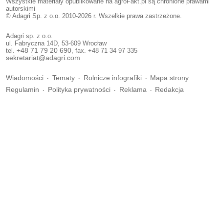
Wszystkie materiały opublikowane na agroFakt.pl są chronione prawami
autorskimi
© Adagri Sp. z o.o. 2010-2026 r. Wszelkie prawa zastrzeżone.
Adagri sp. z o.o.
ul. Fabryczna 14D, 53-609 Wrocław
tel.
+48 71 79 20 690
, fax. +48 71 34 97 335
sekretariat@adagri.com
Wiadomości
Tematy
Rolnicze infografiki
Mapa strony
Regulamin
Polityka prywatności
Reklama
Redakcja