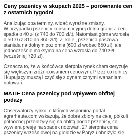
Ceny pszenicy w skupach 2025 – porównanie cen
z ostatnich tygodni
Analizując oba terminy, widać wyraźne zmiany.
W przypadku pszenicy konsumpcyjnej dolna granica cen
spadła o 40 zł (z 740 do 700 zł/t), Natomiast górna wzrosła
o 50 zł (z 810 do 860 zł/t). Z kolei, pszenica paszowa
staniała na dolnym poziomie (600 zł wobec 650 zł), ale
jednocześnie maksymalna cena wzrosła do 740 zł/t
(wcześniej 720 zł).
Oznacza to, że w końcówce sierpnia rynek charakteryzuje
się większym zróżnicowaniem cenowym. Przez co rolnicy
i kupujący muszą liczyć się z dynamicznymi wahaniami
notowań.
MATIF Cena pszenicy pod wpływem obfitej
podaży
Obserwatorzy rynku, o których wspomina portal
agrarheute.com wskazują, że dobre zbiory na całej półkuli
północnej przełożyły się na obfitą podaż pszenicy, co
wywiera presję na spadek notowań. 27 sierpnia cena
pszenicy wrześniowej na giełdzie w Paryżu obniżyła się