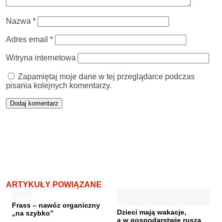
Nazwa
*
Adres email
*
Witryna internetowa
Zapamiętaj moje dane w tej przeglądarce podczas
pisania kolejnych komentarzy.
ARTYKUŁY POWIĄZANE
Frass – nawóz organiczny
Dzieci mają wakacje,
„na szybko”
a w gospodarstwie rusza