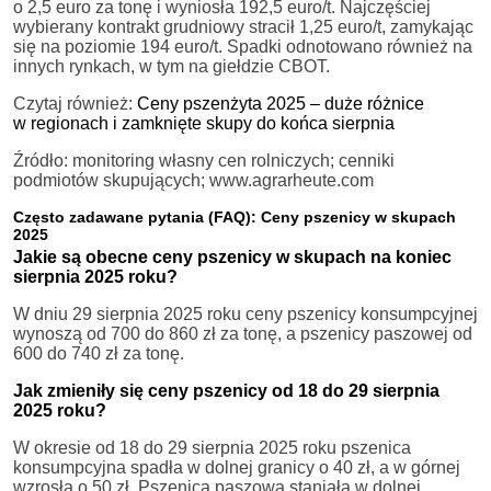
o 2,5 euro za tonę i wyniosła 192,5 euro/t. Najczęściej
wybierany kontrakt grudniowy stracił 1,25 euro/t, zamykając
się na poziomie 194 euro/t. Spadki odnotowano również na
innych rynkach, w tym na giełdzie CBOT.
Czytaj również:
Ceny pszenżyta 2025 – duże różnice
w regionach i zamknięte skupy do końca sierpnia
Źródło: monitoring własny cen rolniczych; cenniki
podmiotów skupujących; www.agrarheute.com
Często zadawane pytania (FAQ): Ceny pszenicy w skupach
2025
Jakie są obecne ceny pszenicy w skupach na koniec
sierpnia 2025 roku?
W dniu 29 sierpnia 2025 roku ceny pszenicy konsumpcyjnej
wynoszą od 700 do 860 zł za tonę, a pszenicy paszowej od
600 do 740 zł za tonę.
Jak zmieniły się ceny pszenicy od 18 do 29 sierpnia
2025 roku?
W okresie od 18 do 29 sierpnia 2025 roku pszenica
konsumpcyjna spadła w dolnej granicy o 40 zł, a w górnej
wzrosła o 50 zł. Pszenica paszowa staniała w dolnej