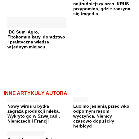
najtrudniejszy czas. KRUS
przypomina, gdzie zaczyna
się tragedia
IDC Sumi Agro.
Fitokomunikaty, doradztwo
i praktyczna wiedza
w jednym miejscu
INNE ARTYKUŁY AUTORA
Nowy wirus u bydła
Luximo jesienią przeciwko
zagraża produkcji mleka.
odpornym rasom
Wykryto go w Szwajcarii,
wyczyńca. Niemcy
Niemczech i Francji
czasowo dopuściły
herbicyd