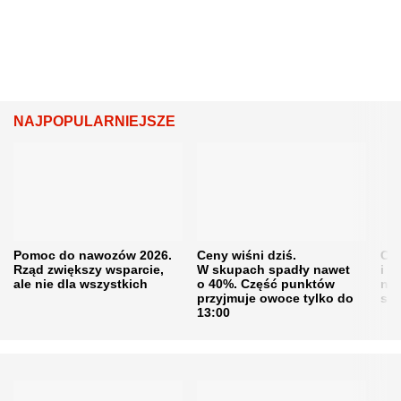
NAJPOPULARNIEJSZE
Pomoc do nawozów 2026.
Ceny wiśni dziś.
Cen
Rząd zwiększy wsparcie,
W skupach spadły nawet
i s
ale nie dla wszystkich
o 40%. Część punktów
naw
przyjmuje owoce tylko do
sku
13:00