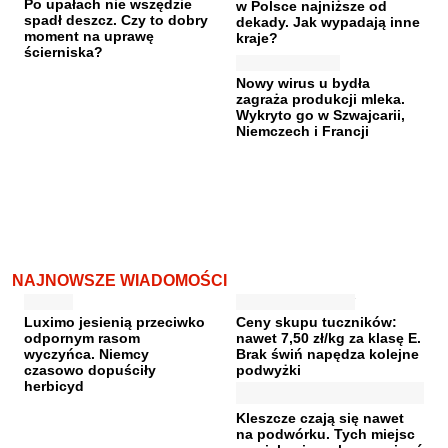
Po upałach nie wszędzie
w Polsce najniższe od
spadł deszcz. Czy to dobry
dekady. Jak wypadają inne
moment na uprawę
kraje?
ścierniska?
Nowy wirus u bydła
zagraża produkcji mleka.
Wykryto go w Szwajcarii,
Niemczech i Francji
NAJNOWSZE WIADOMOŚCI
Luximo jesienią przeciwko
Ceny skupu tuczników:
odpornym rasom
nawet 7,50 zł/kg za klasę E.
wyczyńca. Niemcy
Brak świń napędza kolejne
czasowo dopuściły
podwyżki
herbicyd
Kleszcze czają się nawet
na podwórku. Tych miejsc