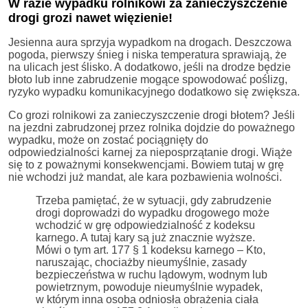
W razie wypadku rolnikowi za zanieczyszczenie
drogi grozi nawet więzienie!
Jesienna aura sprzyja wypadkom na drogach. Deszczowa
pogoda, pierwszy śnieg i niska temperatura sprawiają, że
na ulicach jest ślisko. A dodatkowo, jeśli na drodze będzie
błoto lub inne zabrudzenie mogące spowodować poślizg,
ryzyko wypadku komunikacyjnego dodatkowo się zwiększa.
Co grozi rolnikowi za zanieczyszczenie drogi błotem? Jeśli
na jezdni zabrudzonej przez rolnika dojdzie do poważnego
wypadku, może on zostać pociągnięty do
odpowiedzialności karnej za nieposprzątanie drogi. Wiąże
się to z poważnymi konsekwencjami. Bowiem tutaj w grę
nie wchodzi już mandat, ale kara pozbawienia wolności.
Trzeba pamiętać, że w sytuacji, gdy zabrudzenie
drogi doprowadzi do wypadku drogowego może
wchodzić w grę odpowiedzialność z kodeksu
karnego. A tutaj kary są już znacznie wyższe.
Mówi o tym art. 177 § 1 kodeksu karnego – Kto,
naruszając, chociażby nieumyślnie, zasady
bezpieczeństwa w ruchu lądowym, wodnym lub
powietrznym, powoduje nieumyślnie wypadek,
w którym inna osoba odniosła obrażenia ciała