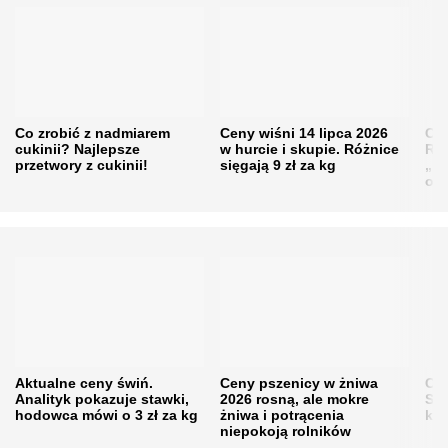
Co zrobić z nadmiarem
Ceny wiśni 14 lipca 2026
Cen
cukinii? Najlepsze
w hurcie i skupie. Różnice
Rol
przetwory z cukinii!
sięgają 9 zł za kg
„pe
obn
Aktualne ceny świń.
Ceny pszenicy w żniwa
Ce
Analityk pokazuje stawki,
2026 rosną, ale mokre
Sku
hodowca mówi o 3 zł za kg
żniwa i potrącenia
kon
niepokoją rolników