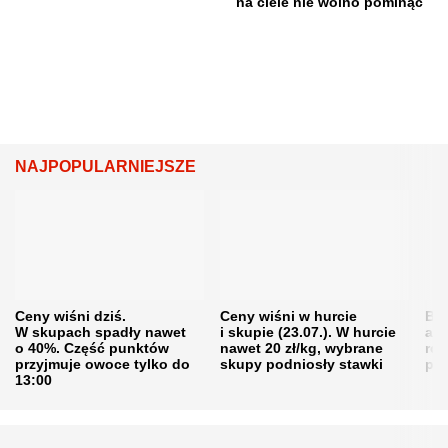
na ciele nie wolno pominąć
NAJPOPULARNIEJSZE
Ceny wiśni dziś.
Ceny wiśni w hurcie
Będ
W skupach spadły nawet
i skupie (23.07.). W hurcie
agr
o 40%. Część punktów
nawet 20 zł/kg, wybrane
rol
przyjmuje owoce tylko do
skupy podniosły stawki
pr
13:00