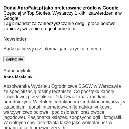
Dodaj AgroFakt.pl jako preferowane źródło w Google
Częściej w Top Stories. Wystarczy 1 klik i zatwierdzenie w
Google.
→
Tagi:
mandat za zanieczyszczanie drogi,
prace polowe,
zanieczyszczenie drogi obornikiem
Newsletter
Bądź na bieżąco z informacjami z rynku rolnego
Zapisz się
Autor artykułu:
Anna Maciejuk
Absolwentka Wydziału Ogrodnictwa SGGW w Warszawie
ze specjalizacją rośliny lecznicze. Od początku kariery
zawodowej przez blisko 15 lat związana z mediami
ogrodniczymi. Wieloletni redaktor oraz redaktor prowadzący
czasopism i portali internetowych (tematyka rynkowa,
warzywnictwo polowe i pod osłonami oraz owoce
jagodowe). Pasjonatka książek, zoopsychologii i fotografii.
W wolnych chwilach działa także jako wolontariusz w
organizacjach prozwierzęcych.