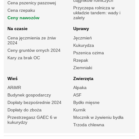
ciągników rolniczych
Cena pszenicy paszowej
Przyczepa rolnicza w
Cena rzepaku
układzie tandem: wady i
Ceny nawozów
zalety
Na czasie
Uprawy
Cena jęczmienia ze żniw
Jęczmień
2024
Kukurydza
Ceny gruntów ornych 2024
Pszenica ozima
Kary za brak OC
Rzepak
Ziemniaki
Wieś
Zwierzęta
ARiMR
Alpaka
Budynek gospodarczy
ASF
Dopłaty bezpośrednie 2024
Bydło mięsne
Dopłaty do zboża
Kurnik
Przestrzegasz GAEC 6 w
Mocznik w żywieniu bydła
kukurydzy
Trzoda chlewna