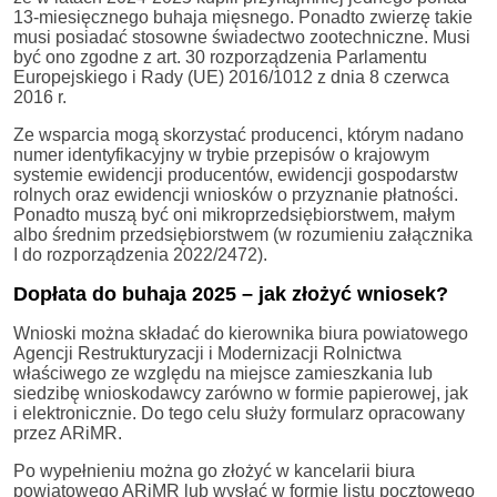
13-miesięcznego buhaja mięsnego. Ponadto zwierzę takie
musi posiadać stosowne świadectwo zootechniczne. Musi
być ono zgodne z art. 30 rozporządzenia Parlamentu
Europejskiego i Rady (UE) 2016/1012 z dnia 8 czerwca
2016 r.
Ze wsparcia mogą skorzystać producenci, którym nadano
numer identyfikacyjny w trybie przepisów o krajowym
systemie ewidencji producentów, ewidencji gospodarstw
rolnych oraz ewidencji wniosków o przyznanie płatności.
Ponadto muszą być oni mikroprzedsiębiorstwem, małym
albo średnim przedsiębiorstwem (w rozumieniu załącznika
I do rozporządzenia 2022/2472).
Dopłata do buhaja 2025 – jak złożyć wniosek?
Wnioski można składać do kierownika biura powiatowego
Agencji Restrukturyzacji i Modernizacji Rolnictwa
właściwego ze względu na miejsce zamieszkania lub
siedzibę wnioskodawcy zarówno w formie papierowej, jak
i elektronicznie. Do tego celu służy formularz opracowany
przez ARiMR.
Po wypełnieniu można go złożyć w kancelarii biura
powiatowego ARiMR lub wysłać w formie listu pocztowego