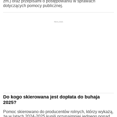
zm.) oraz przepisami o postępowaniu w sprawach
dotyczących pomocy publicznej.
REKLAMA
Do kogo skierowana jest dopłata do buhaja
2025?
Pomoc skierowano do producentów rolnych, którzy wykażą,
że w latach 2024-2025 kupili przynajmniej jednego ponad