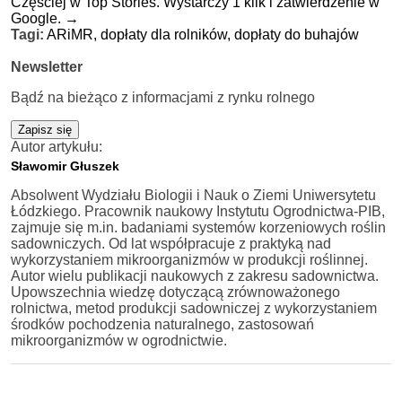
Częściej w Top Stories. Wystarczy 1 klik i zatwierdzenie w
Google.
→
Tagi:
ARiMR,
dopłaty dla rolników,
dopłaty do buhajów
Newsletter
Bądź na bieżąco z informacjami z rynku rolnego
Zapisz się
Autor artykułu:
Sławomir Głuszek
Absolwent Wydziału Biologii i Nauk o Ziemi Uniwersytetu
Łódzkiego. Pracownik naukowy Instytutu Ogrodnictwa-PIB,
zajmuje się m.in. badaniami systemów korzeniowych roślin
sadowniczych. Od lat współpracuje z praktyką nad
wykorzystaniem mikroorganizmów w produkcji roślinnej.
Autor wielu publikacji naukowych z zakresu sadownictwa.
Upowszechnia wiedzę dotyczącą zrównoważonego
rolnictwa, metod produkcji sadowniczej z wykorzystaniem
środków pochodzenia naturalnego, zastosowań
mikroorganizmów w ogrodnictwie.