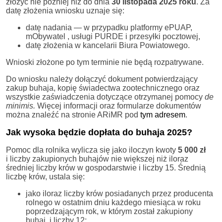
złożyć nie później niż do dnia
30 listopada 2025 roku
. Za
datę złożenia wniosku uznaje się:
datę nadania — w przypadku platformy ePUAP,
mObywatel , usługi PURDE i przesyłki pocztowej,
datę złożenia w kancelarii Biura Powiatowego.
Wnioski złożone po tym terminie nie będą rozpatrywane.
Do wniosku należy dołączyć dokument potwierdzający
zakup buhaja, kopię świadectwa zootechnicznego oraz
wszystkie zaświadczenia dotyczące otrzymanej pomocy
de
minimis.
Więcej informacji oraz formularze dokumentów
można znaleźć na stronie ARiMR pod
tym adresem
.
Jak wysoka będzie dopłata do buhaja 2025?
Pomoc dla rolnika wylicza się jako iloczyn kwoty
5 000 zł
i liczby zakupionych buhajów nie większej niż iloraz
średniej liczby krów w gospodarstwie i liczby 15. Średnią
liczbę krów, ustala się:
jako iloraz liczby krów posiadanych przez producenta
rolnego w ostatnim dniu każdego miesiąca w roku
poprzedzającym rok, w którym został zakupiony
buhaj, i liczby 12;