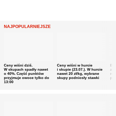
NAJPOPULARNIEJSZE
Ceny wiśni dziś.
Ceny wiśni w hurcie
Będ
W skupach spadły nawet
i skupie (23.07.). W hurcie
agr
o 40%. Część punktów
nawet 20 zł/kg, wybrane
rol
przyjmuje owoce tylko do
skupy podniosły stawki
pr
13:00