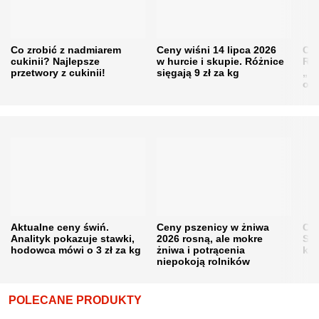
Co zrobić z nadmiarem
Ceny wiśni 14 lipca 2026
Cen
cukinii? Najlepsze
w hurcie i skupie. Różnice
Rol
przetwory z cukinii!
sięgają 9 zł za kg
„pe
obn
Aktualne ceny świń.
Ceny pszenicy w żniwa
Ce
Analityk pokazuje stawki,
2026 rosną, ale mokre
Sku
hodowca mówi o 3 zł za kg
żniwa i potrącenia
kon
niepokoją rolników
POLECANE PRODUKTY