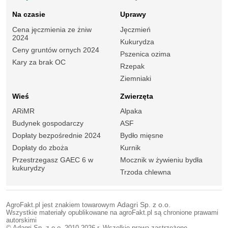
Na czasie
Uprawy
Cena jęczmienia ze żniw
Jęczmień
2024
Kukurydza
Ceny gruntów ornych 2024
Pszenica ozima
Kary za brak OC
Rzepak
Ziemniaki
Wieś
Zwierzęta
ARiMR
Alpaka
Budynek gospodarczy
ASF
Dopłaty bezpośrednie 2024
Bydło mięsne
Dopłaty do zboża
Kurnik
Przestrzegasz GAEC 6 w
Mocznik w żywieniu bydła
kukurydzy
Trzoda chlewna
AgroFakt.pl jest znakiem towarowym
Adagri Sp. z o.o.
Wszystkie materiały opublikowane na agroFakt.pl są chronione prawami
autorskimi
© Adagri Sp. z o.o. 2010-2026 r. Wszelkie prawa zastrzeżone.