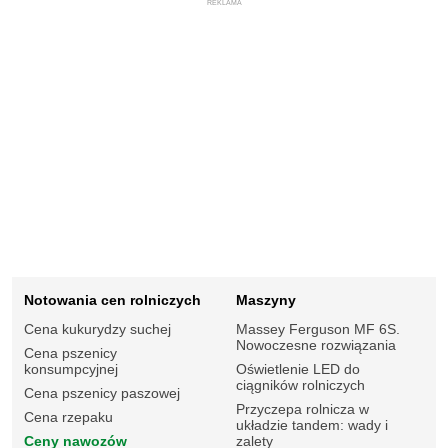
REKLAMA
Notowania cen rolniczych
Maszyny
Cena kukurydzy suchej
Massey Ferguson MF 6S.
Nowoczesne rozwiązania
Cena pszenicy
konsumpcyjnej
Oświetlenie LED do
ciągników rolniczych
Cena pszenicy paszowej
Przyczepa rolnicza w
Cena rzepaku
układzie tandem: wady i
Ceny nawozów
zalety