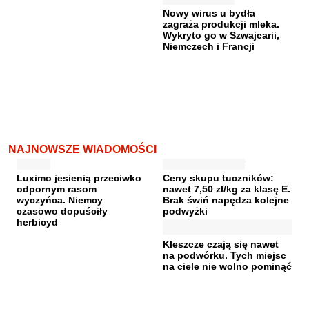
Nowy wirus u bydła
zagraża produkcji mleka.
Wykryto go w Szwajcarii,
Niemczech i Francji
NAJNOWSZE WIADOMOŚCI
Luximo jesienią przeciwko
Ceny skupu tuczników:
odpornym rasom
nawet 7,50 zł/kg za klasę E.
wyczyńca. Niemcy
Brak świń napędza kolejne
czasowo dopuściły
podwyżki
herbicyd
Kleszcze czają się nawet
na podwórku. Tych miejsc
na ciele nie wolno pominąć