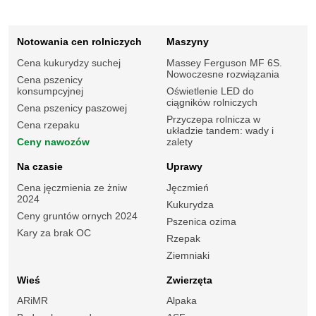
Notowania cen rolniczych
Maszyny
Cena kukurydzy suchej
Massey Ferguson MF 6S.
Nowoczesne rozwiązania
Cena pszenicy
konsumpcyjnej
Oświetlenie LED do
ciągników rolniczych
Cena pszenicy paszowej
Przyczepa rolnicza w
Cena rzepaku
układzie tandem: wady i
Ceny nawozów
zalety
Na czasie
Uprawy
Cena jęczmienia ze żniw
Jęczmień
2024
Kukurydza
Ceny gruntów ornych 2024
Pszenica ozima
Kary za brak OC
Rzepak
Ziemniaki
Wieś
Zwierzęta
ARiMR
Alpaka