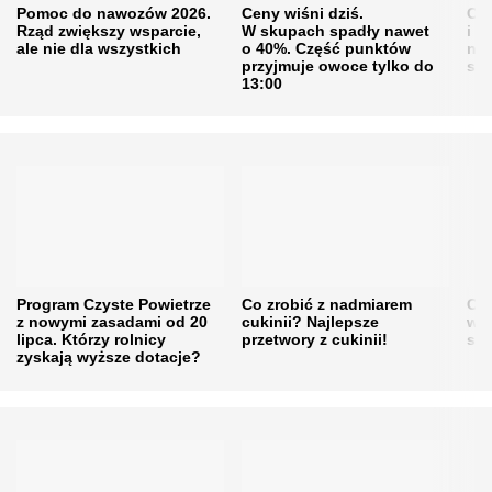
Pomoc do nawozów 2026.
Ceny wiśni dziś.
Cen
Rząd zwiększy wsparcie,
W skupach spadły nawet
i s
ale nie dla wszystkich
o 40%. Część punktów
naw
przyjmuje owoce tylko do
sku
13:00
Program Czyste Powietrze
Co zrobić z nadmiarem
Cen
z nowymi zasadami od 20
cukinii? Najlepsze
w h
lipca. Którzy rolnicy
przetwory z cukinii!
się
zyskają wyższe dotacje?