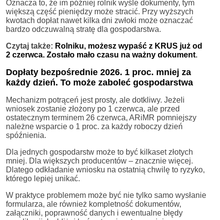
Oznacza to, że im później rolnik wyśle dokumenty, tym
większą część pieniędzy może stracić. Przy wyższych
kwotach dopłat nawet kilka dni zwłoki może oznaczać
bardzo odczuwalną stratę dla gospodarstwa.
Czytaj także:
Rolniku, możesz wypaść z KRUS już od
2 czerwca. Zostało mało czasu na ważny dokument
.
Dopłaty bezpośrednie 2026. 1 proc. mniej za
każdy dzień. To może zaboleć gospodarstwa
Mechanizm potrąceń jest prosty, ale dotkliwy. Jeżeli
wniosek zostanie złożony po 1 czerwca, ale przed
ostatecznym terminem 26 czerwca, ARiMR pomniejszy
należne wsparcie o 1 proc. za każdy roboczy dzień
spóźnienia.
Dla jednych gospodarstw może to być kilkaset złotych
mniej. Dla większych producentów – znacznie więcej.
Dlatego odkładanie wniosku na ostatnią chwilę to ryzyko,
którego lepiej unikać.
W praktyce problemem może być nie tylko samo wysłanie
formularza, ale również kompletność dokumentów,
załączniki, poprawność danych i ewentualne błędy