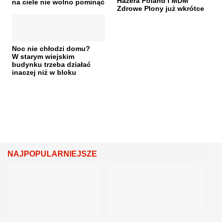
Hazera Poland i MDM
na ciele nie wolno pominąć
Zdrowe Plony już wkrótce
Noc nie chłodzi domu?
W starym wiejskim
budynku trzeba działać
inaczej niż w bloku
NAJPOPULARNIEJSZE