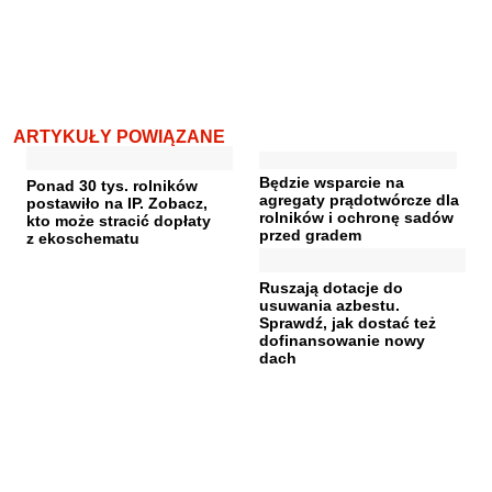
ARTYKUŁY POWIĄZANE
Będzie wsparcie na
Ponad 30 tys. rolników
agregaty prądotwórcze dla
postawiło na IP. Zobacz,
rolników i ochronę sadów
kto może stracić dopłaty
przed gradem
z ekoschematu
Ruszają dotacje do
usuwania azbestu.
Sprawdź, jak dostać też
dofinansowanie nowy
dach