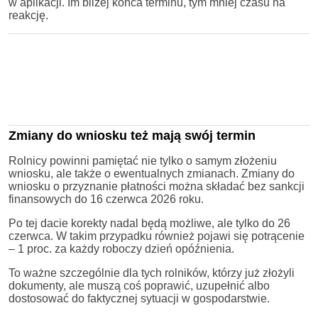
w aplikacji. Im bliżej końca terminu, tym mniej czasu na
reakcję.
Zmiany do wniosku też mają swój termin
Rolnicy powinni pamiętać nie tylko o samym złożeniu
wniosku, ale także o ewentualnych zmianach. Zmiany do
wniosku o przyznanie płatności można składać bez sankcji
finansowych do 16 czerwca 2026 roku.
Po tej dacie korekty nadal będą możliwe, ale tylko do 26
czerwca. W takim przypadku również pojawi się potrącenie
– 1 proc. za każdy roboczy dzień opóźnienia.
To ważne szczególnie dla tych rolników, którzy już złożyli
dokumenty, ale muszą coś poprawić, uzupełnić albo
dostosować do faktycznej sytuacji w gospodarstwie.