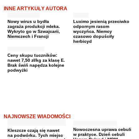
INNE ARTYKUŁY AUTORA
Nowy wirus u bydła
Luximo jesienią przeciwko
zagraża produkcji mleka.
odpornym rasom
Wykryto go w Szwajcarii,
wyczyńca. Niemcy
Niemczech i Francji
czasowo dopuściły
herbicyd
Ceny skupu tuczników:
nawet 7,50 zł/kg za klasę E.
Brak świń napędza kolejne
podwyżki
NAJNOWSZE WIADOMOŚCI
Nowoczesna uprawa cebuli
Kleszcze czają się nawet
w praktyce. Dzień cebuli
na podwórku. Tych miejsc