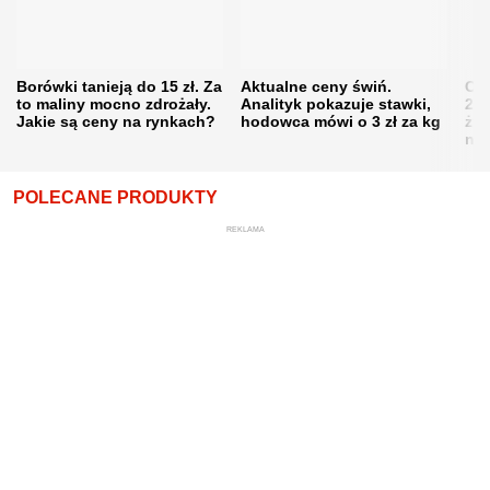
Borówki tanieją do 15 zł. Za
Aktualne ceny świń.
Cen
to maliny mocno zdrożały.
Analityk pokazuje stawki,
202
Jakie są ceny na rynkach?
hodowca mówi o 3 zł za kg
żni
nie
POLECANE PRODUKTY
REKLAMA