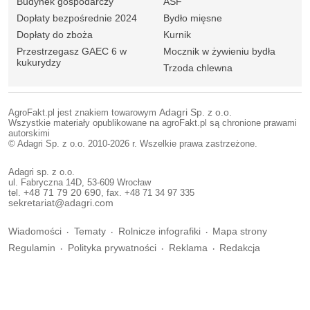
Budynek gospodarczy
ASF
Dopłaty bezpośrednie 2024
Bydło mięsne
Dopłaty do zboża
Kurnik
Przestrzegasz GAEC 6 w
Mocznik w żywieniu bydła
kukurydzy
Trzoda chlewna
AgroFakt.pl jest znakiem towarowym
Adagri Sp. z o.o.
Wszystkie materiały opublikowane na agroFakt.pl są chronione prawami
autorskimi
© Adagri Sp. z o.o. 2010-2026 r. Wszelkie prawa zastrzeżone.
Adagri sp. z o.o.
ul. Fabryczna 14D, 53-609 Wrocław
tel.
+48 71 79 20 690
, fax. +48 71 34 97 335
sekretariat@adagri.com
Wiadomości
Tematy
Rolnicze infografiki
Mapa strony
Regulamin
Polityka prywatności
Reklama
Redakcja