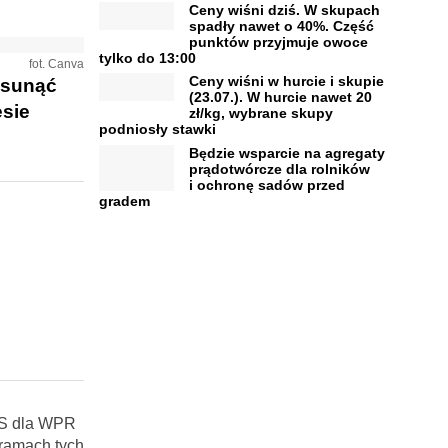
Ceny wiśni dziś. W skupach
spadły nawet o 40%. Część
punktów przyjmuje owoce
tylko do 13:00
fot. Canva
Ceny wiśni w hurcie i skupie
ysunąć
(23.07.). W hurcie nawet 20
esie
zł/kg, wybrane skupy
podniosły stawki
Będzie wsparcie na agregaty
prądotwórcze dla rolników
i ochronę sadów przed
gradem
 PS dla WPR
 ramach tych