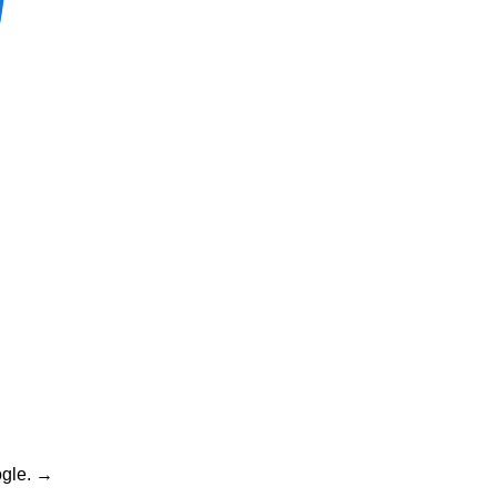
gle.
→