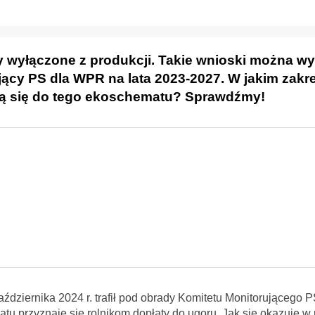
 wyłączone z produkcji. Takie wnioski można w
jący PS dla WPR na lata 2023-2027. W jakim zakr
zają się do tego ekoschematu? Sprawdźmy!
ździernika 2024 r. trafił pod obrady Komitetu Monitorującego
tu przyznaje się rolnikom dopłaty do ugoru. Jak się okazuje w