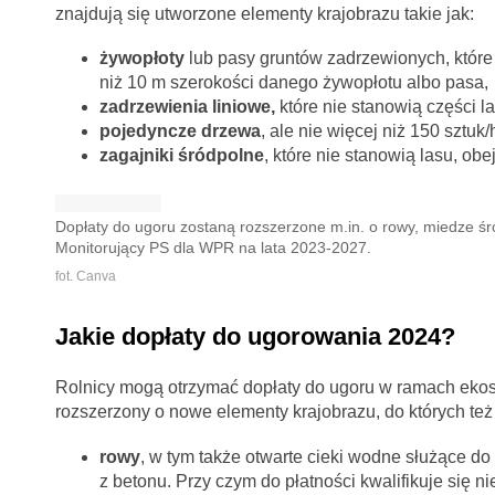
znajdują się utworzone elementy krajobrazu takie jak:
żywopłoty
lub pasy gruntów zadrzewionych, które n
niż 10 m szerokości danego żywopłotu albo pasa,
zadrzewienia liniowe,
które nie stanowią części la
pojedyncze drzewa
, ale nie więcej niż 150 sztuk/
zagajniki śródpolne
, które nie stanowią lasu, ob
Dopłaty do ugoru zostaną rozszerzone m.in. o rowy, miedze śró
Monitorujący PS dla WPR na lata 2023-2027.
fot. Canva
Jakie dopłaty do ugorowania 2024?
Rolnicy mogą otrzymać dopłaty do ugoru w ramach ekos
rozszerzony o nowe elementy krajobrazu, do których też
rowy
, w tym także otwarte cieki wodne służące 
z betonu. Przy czym do płatności kwalifikuje się n