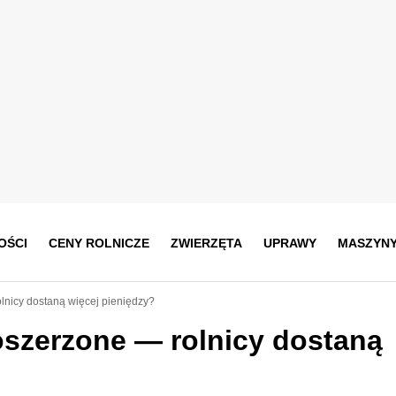
OŚCI
CENY ROLNICZE
ZWIERZĘTA
UPRAWY
MASZYN
lnicy dostaną więcej pieniędzy?
oszerzone — rolnicy dostaną