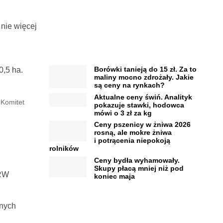
 nie więcej
Borówki tanieją do 15 zł. Za to
0,5 ha.
maliny mocno zdrożały. Jakie
są ceny na rynkach?
Aktualne ceny świń. Analityk
 Komitet
pokazuje stawki, hodowca
mówi o 3 zł za kg
Ceny pszenicy w żniwa 2026
rosną, ale mokre żniwa
i potrącenia niepokoją
rolników
Ceny bydła wyhamowały.
Skupy płacą mniej niż pod
iRW
koniec maja
anych