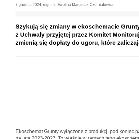
7 grudnia 2024
,
mgr inż. Ewelina Marciniak-Czerniatowicz
Szykują się zmiany w ekoschemacie Grunty
z Uchwały przyjętej przez Komitet Monitoru
zmienią się dopłaty do ugoru, które zalic
Ekoschemat Grunty wyłączone z produkcji pod koniec pa
na lata 2023-2027. To właśnie w ramach tego ekoschema