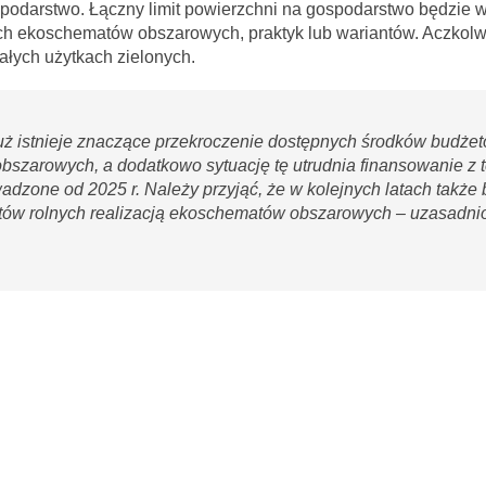
spodarstwo. Łączny limit powierzchni na gospodarstwo będzie 
ch ekoschematów obszarowych, praktyk lub wariantów. Aczkolwie
łych użytkach zielonych.
e już istnieje znaczące przekroczenie dostępnych środków budże
szarowych, a dodatkowo sytuację tę utrudnia finansowanie z 
dzone od 2025 r. Należy przyjąć, że w kolejnych latach także 
ntów rolnych realizacją ekoschematów obszarowych – uzasadni