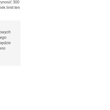
wynosić 300
k limit ten
towych
tego
będzie
ono