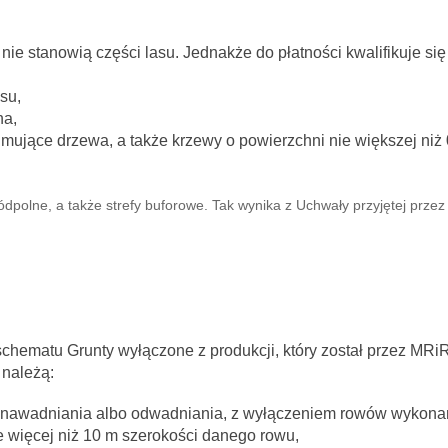
ie stanowią części lasu. Jednakże do płatności kwalifikuje się
su,
ha,
ejmujące drzewa, a także krzewy o powierzchni nie większej niż 
dpolne, a także strefy buforowe. Tak wynika z Uchwały przyjętej przez
chematu Grunty wyłączone z produkcji, który został przez MR
 należą:
do nawadniania albo odwadniania, z wyłączeniem rowów wykon
ie więcej niż 10 m szerokości danego rowu,