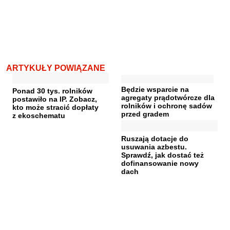
ARTYKUŁY POWIĄZANE
Będzie wsparcie na
Ponad 30 tys. rolników
agregaty prądotwórcze dla
postawiło na IP. Zobacz,
rolników i ochronę sadów
kto może stracić dopłaty
przed gradem
z ekoschematu
Ruszają dotacje do
usuwania azbestu.
Sprawdź, jak dostać też
dofinansowanie nowy
dach