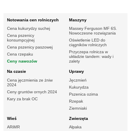
Notowania cen rolniczych
Maszyny
Cena kukurydzy suchej
Massey Ferguson MF 6S.
Nowoczesne rozwiązania
Cena pszenicy
konsumpcyjnej
Oświetlenie LED do
ciągników rolniczych
Cena pszenicy paszowej
Przyczepa rolnicza w
Cena rzepaku
układzie tandem: wady i
Ceny nawozów
zalety
Na czasie
Uprawy
Cena jęczmienia ze żniw
Jęczmień
2024
Kukurydza
Ceny gruntów ornych 2024
Pszenica ozima
Kary za brak OC
Rzepak
Ziemniaki
Wieś
Zwierzęta
ARiMR
Alpaka