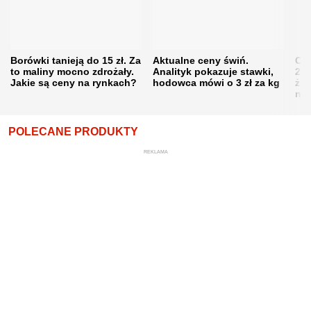
Borówki tanieją do 15 zł. Za
Aktualne ceny świń.
Cen
to maliny mocno zdrożały.
Analityk pokazuje stawki,
202
Jakie są ceny na rynkach?
hodowca mówi o 3 zł za kg
żni
nie
POLECANE PRODUKTY
REKLAMA