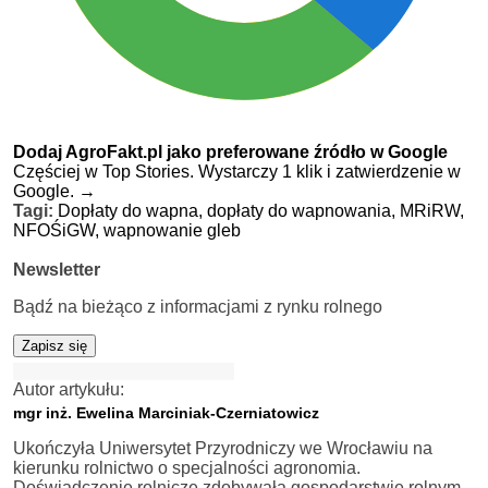
Dodaj AgroFakt.pl jako preferowane źródło w Google
Częściej w Top Stories. Wystarczy 1 klik i zatwierdzenie w
Google.
→
Tagi:
Dopłaty do wapna,
dopłaty do wapnowania,
MRiRW,
NFOŚiGW,
wapnowanie gleb
Newsletter
Bądź na bieżąco z informacjami z rynku rolnego
Zapisz się
Autor artykułu:
mgr inż. Ewelina Marciniak-Czerniatowicz
Ukończyła Uniwersytet Przyrodniczy we Wrocławiu na
kierunku rolnictwo o specjalności agronomia.
Doświadczenie rolnicze zdobywała gospodarstwie rolnym