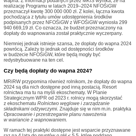
wapna. Z informacji podanych przez MKiŚ wynika, że na
realizację Programu w latach 2019–2024 NFOŚiGW
przeznaczył kwotę 300 000 000 zł. Z kolei, łączna kwota
pochodząca z tytułu umów udostępnienia środków
podpisanych przez NFOŚiGW z WFOŚiGW wyniosła 299
940 669,19 zł. Co oznacza, że budżet przeznaczony na
dopłaty do wapnowania został praktycznie wyczerpany.
Niemniej jednak istnieje szansa, że dopłaty do wapna 2024
powrócą. Zależy to jednak od dostępności środków
w budżecie NFOŚiGW, które będą mogły być
redystrybuowane na ten cel.
Czy będą dopłaty do wapna 2024?
MRiRW przypomina również rolnikom, że dopłaty do wapna
2024 są dla nich dostępne pod inną postacią. Resort
rolnictwa ma tu na myśli ekoschematy. W Planie
Strategicznym WPR od 2023 r. rolnicy mogą skorzystać
z ekoschematu
Rolnictwo węglowe i zarządzanie
składnikami odżywczymi.
Znajduje się w nim m.in. praktyka
Opracowanie i przestrzeganie planu nawożenia
w wariancie z wapnowaniem.
W ramach tej praktyki dostępne jest wsparcie przyznawane
raz na 4 lata do gruntów o pH ≤ 5,5, które poddano