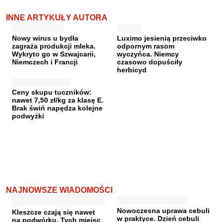
INNE ARTYKUŁY AUTORA
Nowy wirus u bydła
Luximo jesienią przeciwko
zagraża produkcji mleka.
odpornym rasom
Wykryto go w Szwajcarii,
wyczyńca. Niemcy
Niemczech i Francji
czasowo dopuściły
herbicyd
Ceny skupu tuczników:
nawet 7,50 zł/kg za klasę E.
Brak świń napędza kolejne
podwyżki
NAJNOWSZE WIADOMOŚCI
Nowoczesna uprawa cebuli
Kleszcze czają się nawet
w praktyce. Dzień cebuli
na podwórku. Tych miejsc