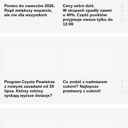
Pomoc do nawozów 2026.
Ceny wiśni dziś.
Cen
Rząd zwiększy wsparcie,
W skupach spadły nawet
i s
ale nie dla wszystkich
o 40%. Część punktów
naw
przyjmuje owoce tylko do
sku
13:00
Program Czyste Powietrze
Co zrobić z nadmiarem
Cen
z nowymi zasadami od 20
cukinii? Najlepsze
w h
lipca. Którzy rolnicy
przetwory z cukinii!
się
zyskają wyższe dotacje?