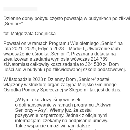
Dzienne domy pobytu często powstają w budynkach po zlikw
„Senior+”
fot. Małgorzata Chojnicka
Powstał on w ramach Programu Wieloletniego „Senior” na
lata 2021–2025, Edycja 2023 – Moduł I „Utworzenie i/lub
wyposażenie ośrodka „Senior+”. Przyznana dotacja na
zrealizowanie zadania wyniosła wówczas 214 739
zł.Natomiast całkowity koszt zadania to 324 530 zł. Dom
,ieści się w budynku po zlikwidowanej szkole podstawowej.
W listopadzie 2023 r. Dzienny Dom „Senior+” został
włączony w strukturę organizacyjną Miejsko-Gminnego
Ośrodka Pomocy Społecznej w Skępem i tak jest do dziś.
„W tym roku złożyliśmy wniosek
o dofinansowanie w ramach programu „Aktywni
Seniorzy – Asy”. Wiemy już, że został
pozytywnie rozpatrzony. Jednak z oficjalnymi
informacjami czekamy na podpisanie umowy.
Takie wsparcie umożliwi nam dalsze