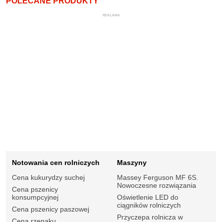
POLECANE PRODUKTY
REKLAMA
Notowania cen rolniczych
Maszyny
Cena kukurydzy suchej
Massey Ferguson MF 6S.
Nowoczesne rozwiązania
Cena pszenicy
konsumpcyjnej
Oświetlenie LED do
ciągników rolniczych
Cena pszenicy paszowej
Przyczepa rolnicza w
Cena rzepaku