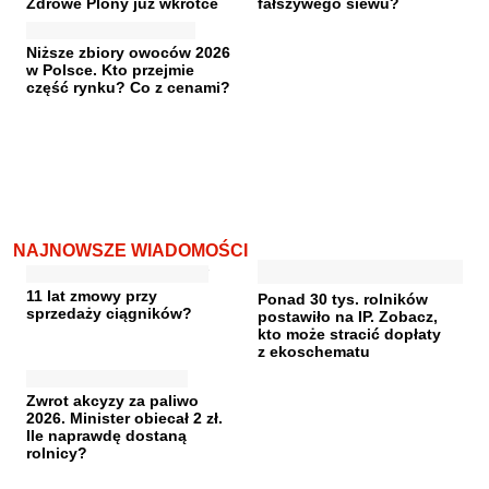
Zdrowe Plony już wkrótce
fałszywego siewu?
Niższe zbiory owoców 2026
w Polsce. Kto przejmie
część rynku? Co z cenami?
NAJNOWSZE WIADOMOŚCI
11 lat zmowy przy
Ponad 30 tys. rolników
sprzedaży ciągników?
postawiło na IP. Zobacz,
kto może stracić dopłaty
z ekoschematu
Zwrot akcyzy za paliwo
2026. Minister obiecał 2 zł.
Ile naprawdę dostaną
rolnicy?