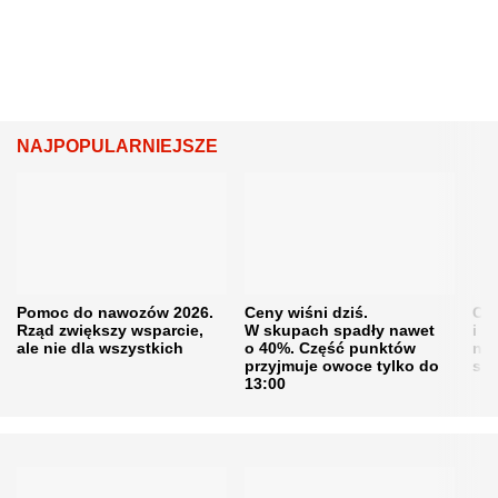
NAJPOPULARNIEJSZE
Pomoc do nawozów 2026.
Ceny wiśni dziś.
Cen
Rząd zwiększy wsparcie,
W skupach spadły nawet
i s
ale nie dla wszystkich
o 40%. Część punktów
naw
przyjmuje owoce tylko do
sku
13:00