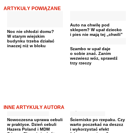
ARTYKUŁY POWIĄZANE
Auto na chwilę pod
sklepem? W upał dziecko
Noc nie chłodzi domu?
i pies nie mają tej „chwili”
W starym wiejskim
budynku trzeba działać
inaczej niż w bloku
Szambo w upał daje
o sobie znać. Zanim
wezwiesz wóz, sprawdź
trzy rzeczy
INNE ARTYKUŁY AUTORA
Nowoczesna uprawa cebuli
Ściernisko po rzepaku. Czy
w praktyce. Dzień cebuli
warto poczekać na deszcz
Hazera Poland i MDM
i wykorzystać efekt