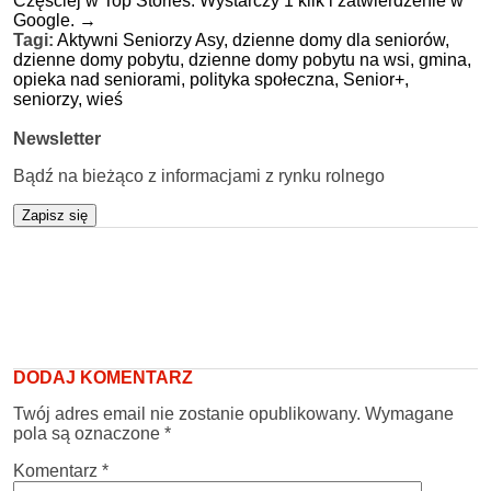
Częściej w Top Stories. Wystarczy 1 klik i zatwierdzenie w
Google.
→
Tagi:
Aktywni Seniorzy Asy,
dzienne domy dla seniorów,
dzienne domy pobytu,
dzienne domy pobytu na wsi,
gmina,
opieka nad seniorami,
polityka społeczna,
Senior+,
seniorzy,
wieś
Newsletter
Bądź na bieżąco z informacjami z rynku rolnego
Zapisz się
DODAJ KOMENTARZ
Twój adres email nie zostanie opublikowany.
Wymagane
pola są oznaczone
*
Komentarz
*