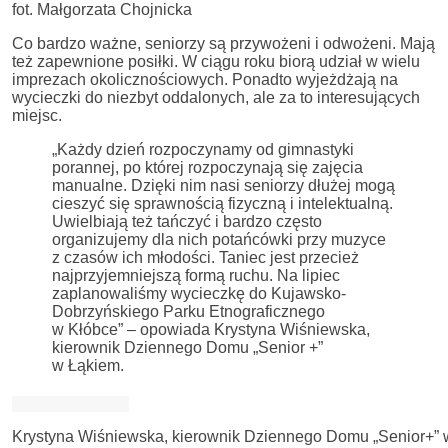
fot. Małgorzata Chojnicka
Co bardzo ważne, seniorzy są przywożeni i odwożeni. Mają
też zapewnione posiłki. W ciągu roku biorą udział w wielu
imprezach okolicznościowych. Ponadto wyjeżdżają na
wycieczki do niezbyt oddalonych, ale za to interesujących
miejsc.
„Każdy dzień rozpoczynamy od gimnastyki
porannej, po której rozpoczynają się zajęcia
manualne. Dzięki nim nasi seniorzy dłużej mogą
cieszyć się sprawnością fizyczną i intelektualną.
Uwielbiają też tańczyć i bardzo często
organizujemy dla nich potańcówki przy muzyce
z czasów ich młodości. Taniec jest przecież
najprzyjemniejszą formą ruchu. Na lipiec
zaplanowaliśmy wycieczkę do Kujawsko-
Dobrzyńskiego Parku Etnograficznego
w Kłóbce” – opowiada Krystyna Wiśniewska,
kierownik Dziennego Domu „Senior +”
w Łąkiem.
Krystyna Wiśniewska, kierownik Dziennego Domu „Senior+” w Ł