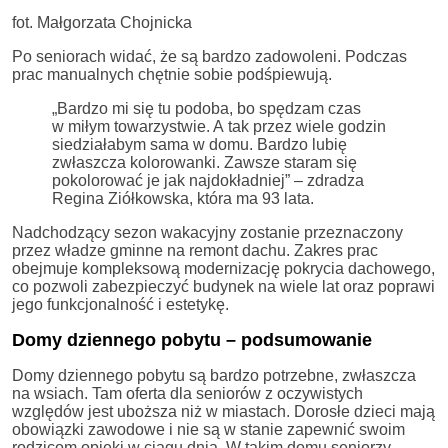
fot. Małgorzata Chojnicka
Po seniorach widać, że są bardzo zadowoleni. Podczas
prac manualnych chętnie sobie podśpiewują.
„Bardzo mi się tu podoba, bo spędzam czas
w miłym towarzystwie. A tak przez wiele godzin
siedziałabym sama w domu. Bardzo lubię
zwłaszcza kolorowanki. Zawsze staram się
pokolorować je jak najdokładniej” – zdradza
Regina Ziółkowska, która ma 93 lata.
Nadchodzący sezon wakacyjny zostanie przeznaczony
przez władze gminne na remont dachu. Zakres prac
obejmuje kompleksową modernizację pokrycia dachowego,
co pozwoli zabezpieczyć budynek na wiele lat oraz poprawi
jego funkcjonalność i estetykę.
Domy dziennego pobytu – podsumowanie
Domy dziennego pobytu są bardzo potrzebne, zwłaszcza
na wsiach. Tam oferta dla seniorów z oczywistych
względów jest uboższa niż w miastach. Dorosłe dzieci mają
obowiązki zawodowe i nie są w stanie zapewnić swoim
rodzicom opieki w ciągu dnia. W takim domu seniorzy