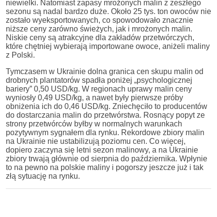
niewielki. Natomiast zapasy mrożonych malin z zeszłego
sezonu są nadal bardzo duże. Około 25 tys. ton owoców nie
zostało wyeksportowanych, co spowodowało znacznie
niższe ceny zarówno świeżych, jak i mrożonych malin.
Niskie ceny są atrakcyjne dla zakładów przetwórczych,
które chętniej wybierają importowane owoce, aniżeli maliny
z Polski.
Tymczasem w Ukrainie dolna granica cen skupu malin od
drobnych plantatorów spadła poniżej „psychologicznej
bariery” 0,50 USD/kg. W regionach uprawy malin ceny
wyniosły 0,49 USD/kg, a nawet były pierwsze próby
obniżenia ich do 0,46 USD/kg. Zniechęciło to producentów
do dostarczania malin do przetwórstwa. Rosnący popyt ze
strony przetwórców byłby w normalnych warunkach
pozytywnym sygnałem dla rynku. Rekordowe zbiory malin
na Ukrainie nie ustabilizują poziomu cen. Co więcej,
dopiero zaczyna się letni sezon malinowy, a na Ukrainie
zbiory trwają głównie od sierpnia do października. Wpłynie
to na pewno na polskie maliny i pogorszy jeszcze już i tak
złą sytuację na rynku.