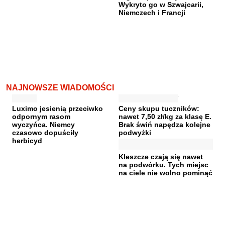
Wykryto go w Szwajcarii,
Niemczech i Francji
NAJNOWSZE WIADOMOŚCI
Luximo jesienią przeciwko
Ceny skupu tuczników:
odpornym rasom
nawet 7,50 zł/kg za klasę E.
wyczyńca. Niemcy
Brak świń napędza kolejne
czasowo dopuściły
podwyżki
herbicyd
Kleszcze czają się nawet
na podwórku. Tych miejsc
na ciele nie wolno pominąć