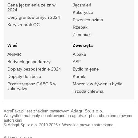
Cena jęczmienia ze żniw
Jęczmień
2024
Kukurydza
Ceny gruntów ornych 2024
Pszenica ozima
Kary za brak OC
Rzepak
Ziemniaki
Wieś
Zwierzęta
ARiMR
Alpaka
Budynek gospodarczy
ASF
Dopłaty bezpośrednie 2024
Bydło mięsne
Dopłaty do zboża
Kurnik
Przestrzegasz GAEC 6 w
Mocznik w żywieniu bydła
kukurydzy
Trzoda chlewna
AgroFakt.pl jest znakiem towarowym
Adagri Sp. z o.o.
Wszystkie materiały opublikowane na agroFakt.pl są chronione prawami
autorskimi
© Adagri Sp. z o.o. 2010-2026 r. Wszelkie prawa zastrzeżone.
Adagri sp. z o.o.