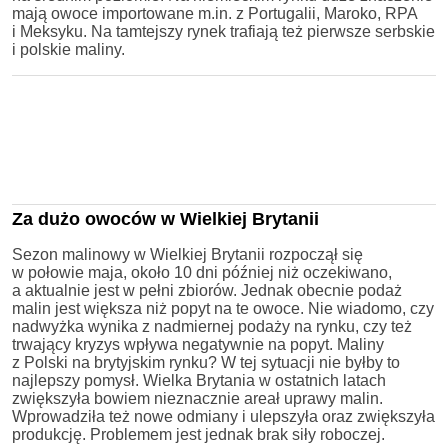
mają owoce importowane m.in. z Portugalii, Maroko, RPA
i Meksyku. Na tamtejszy rynek trafiają też pierwsze serbskie
i polskie maliny.
Za dużo owoców w Wielkiej Brytanii
Sezon malinowy w Wielkiej Brytanii rozpoczął się
w połowie maja, około 10 dni później niż oczekiwano,
a aktualnie jest w pełni zbiorów. Jednak obecnie podaż
malin jest większa niż popyt na te owoce. Nie wiadomo, czy
nadwyżka wynika z nadmiernej podaży na rynku, czy też
trwający kryzys wpływa negatywnie na popyt. Maliny
z Polski na brytyjskim rynku? W tej sytuacji nie byłby to
najlepszy pomysł. Wielka Brytania w ostatnich latach
zwiększyła bowiem nieznacznie areał uprawy malin.
Wprowadziła też nowe odmiany i ulepszyła oraz zwiększyła
produkcję. Problemem jest jednak brak siły roboczej.