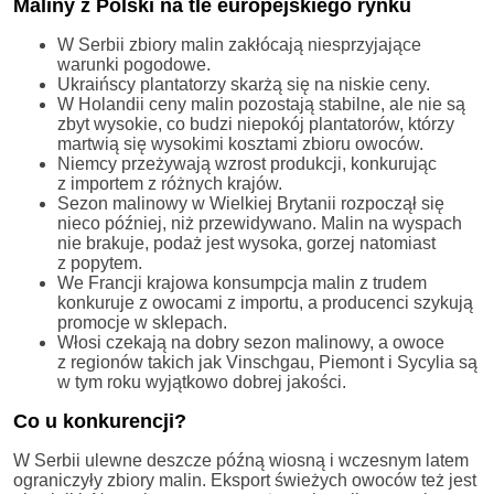
Maliny z Polski na tle europejskiego rynku
W Serbii zbiory malin zakłócają niesprzyjające
warunki pogodowe.
Ukraińscy plantatorzy skarżą się na niskie ceny.
W Holandii ceny malin pozostają stabilne, ale nie są
zbyt wysokie, co budzi niepokój plantatorów, którzy
martwią się wysokimi kosztami zbioru owoców.
Niemcy przeżywają wzrost produkcji, konkurując
z importem z różnych krajów.
Sezon malinowy w Wielkiej Brytanii rozpoczął się
nieco później, niż przewidywano. Malin na wyspach
nie brakuje, podaż jest wysoka, gorzej natomiast
z popytem.
We Francji krajowa konsumpcja malin z trudem
konkuruje z owocami z importu, a producenci szykują
promocje w sklepach.
Włosi czekają na dobry sezon malinowy, a owoce
z regionów takich jak Vinschgau, Piemont i Sycylia są
w tym roku wyjątkowo dobrej jakości.
Co u konkurencji?
W Serbii ulewne deszcze późną wiosną i wczesnym latem
ograniczyły zbiory malin. Eksport świeżych owoców też jest