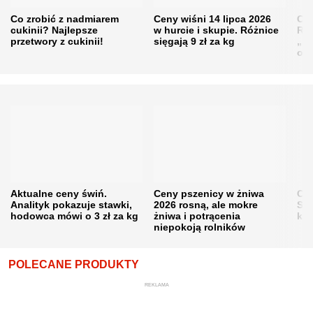
Co zrobić z nadmiarem
Ceny wiśni 14 lipca 2026
Cen
cukinii? Najlepsze
w hurcie i skupie. Różnice
Rol
przetwory z cukinii!
sięgają 9 zł za kg
„pe
obn
Aktualne ceny świń.
Ceny pszenicy w żniwa
Ce
Analityk pokazuje stawki,
2026 rosną, ale mokre
Sku
hodowca mówi o 3 zł za kg
żniwa i potrącenia
kon
niepokoją rolników
POLECANE PRODUKTY
REKLAMA