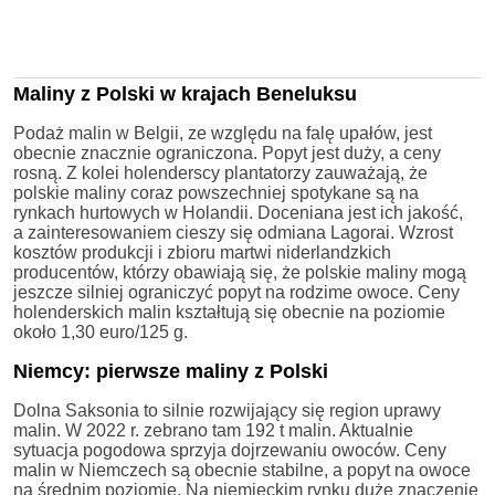
Maliny z Polski w krajach Beneluksu
Podaż malin w Belgii, ze względu na falę upałów, jest
obecnie znacznie ograniczona. Popyt jest duży, a ceny
rosną. Z kolei holenderscy plantatorzy zauważają, że
polskie maliny coraz powszechniej spotykane są na
rynkach hurtowych w Holandii. Doceniana jest ich jakość,
a zainteresowaniem cieszy się odmiana Lagorai. Wzrost
kosztów produkcji i zbioru martwi niderlandzkich
producentów, którzy obawiają się, że polskie maliny mogą
jeszcze silniej ograniczyć popyt na rodzime owoce. Ceny
holenderskich malin kształtują się obecnie na poziomie
około 1,30 euro/125 g.
Niemcy: pierwsze maliny z Polski
Dolna Saksonia to silnie rozwijający się region uprawy
malin. W 2022 r. zebrano tam 192 t malin. Aktualnie
sytuacja pogodowa sprzyja dojrzewaniu owoców. Ceny
malin w Niemczech są obecnie stabilne, a popyt na owoce
na średnim poziomie. Na niemieckim rynku duże znaczenie