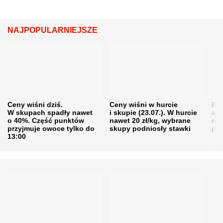
NAJPOPULARNIEJSZE
Ceny wiśni dziś.
Ceny wiśni w hurcie
Będ
W skupach spadły nawet
i skupie (23.07.). W hurcie
agr
o 40%. Część punktów
nawet 20 zł/kg, wybrane
rol
przyjmuje owoce tylko do
skupy podniosły stawki
pr
13:00