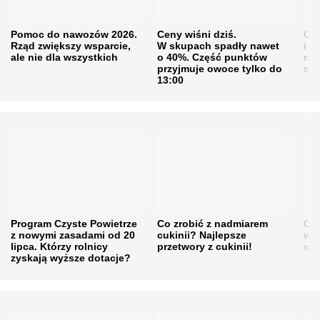
Pomoc do nawozów 2026.
Ceny wiśni dziś.
Cen
Rząd zwiększy wsparcie,
W skupach spadły nawet
i s
ale nie dla wszystkich
o 40%. Część punktów
naw
przyjmuje owoce tylko do
sku
13:00
Program Czyste Powietrze
Co zrobić z nadmiarem
Cen
z nowymi zasadami od 20
cukinii? Najlepsze
w h
lipca. Którzy rolnicy
przetwory z cukinii!
się
zyskają wyższe dotacje?