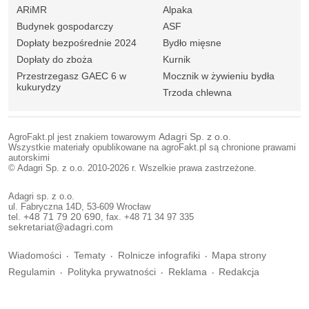
ARiMR
Alpaka
Budynek gospodarczy
ASF
Dopłaty bezpośrednie 2024
Bydło mięsne
Dopłaty do zboża
Kurnik
Przestrzegasz GAEC 6 w
Mocznik w żywieniu bydła
kukurydzy
Trzoda chlewna
AgroFakt.pl jest znakiem towarowym
Adagri Sp. z o.o.
Wszystkie materiały opublikowane na agroFakt.pl są chronione prawami
autorskimi
© Adagri Sp. z o.o. 2010-2026 r. Wszelkie prawa zastrzeżone.
Adagri sp. z o.o.
ul. Fabryczna 14D, 53-609 Wrocław
tel.
+48 71 79 20 690
, fax. +48 71 34 97 335
sekretariat@adagri.com
Wiadomości
Tematy
Rolnicze infografiki
Mapa strony
Regulamin
Polityka prywatności
Reklama
Redakcja