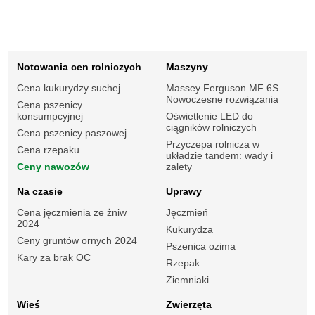
Notowania cen rolniczych
Maszyny
Cena kukurydzy suchej
Massey Ferguson MF 6S.
Nowoczesne rozwiązania
Cena pszenicy
konsumpcyjnej
Oświetlenie LED do
ciągników rolniczych
Cena pszenicy paszowej
Przyczepa rolnicza w
Cena rzepaku
układzie tandem: wady i
Ceny nawozów
zalety
Na czasie
Uprawy
Cena jęczmienia ze żniw
Jęczmień
2024
Kukurydza
Ceny gruntów ornych 2024
Pszenica ozima
Kary za brak OC
Rzepak
Ziemniaki
Wieś
Zwierzęta