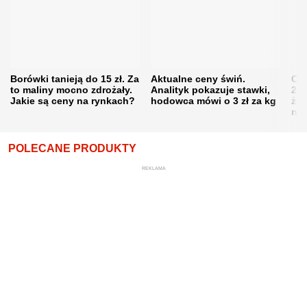
Borówki tanieją do 15 zł. Za
Aktualne ceny świń.
Cen
to maliny mocno zdrożały.
Analityk pokazuje stawki,
202
Jakie są ceny na rynkach?
hodowca mówi o 3 zł za kg
żni
nie
POLECANE PRODUKTY
REKLAMA