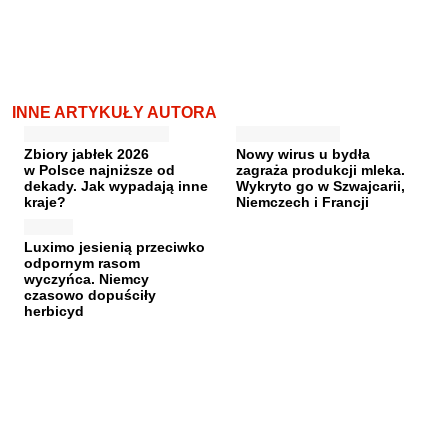
INNE ARTYKUŁY AUTORA
Zbiory jabłek 2026
Nowy wirus u bydła
w Polsce najniższe od
zagraża produkcji mleka.
dekady. Jak wypadają inne
Wykryto go w Szwajcarii,
kraje?
Niemczech i Francji
Luximo jesienią przeciwko
odpornym rasom
wyczyńca. Niemcy
czasowo dopuściły
herbicyd