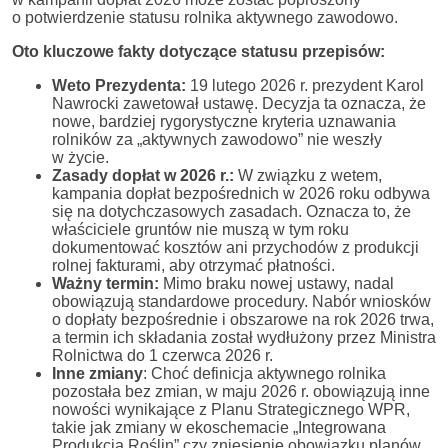
o potwierdzenie statusu rolnika aktywnego zawodowo.
Oto kluczowe fakty dotyczące statusu przepisów:
Weto Prezydenta:
19 lutego 2026 r. prezydent Karol
Nawrocki zawetował ustawę. Decyzja ta oznacza, że
nowe, bardziej rygorystyczne kryteria uznawania
rolników za „aktywnych zawodowo” nie weszły
w życie.
Zasady dopłat w 2026 r.:
W związku z wetem,
kampania dopłat bezpośrednich w 2026 roku odbywa
się na dotychczasowych zasadach. Oznacza to, że
właściciele gruntów nie muszą w tym roku
dokumentować kosztów ani przychodów z produkcji
rolnej fakturami, aby otrzymać płatności.
Ważny termin:
Mimo braku nowej ustawy, nadal
obowiązują standardowe procedury. Nabór wniosków
o dopłaty bezpośrednie i obszarowe na rok 2026 trwa,
a termin ich składania został wydłużony przez Ministra
Rolnictwa do 1 czerwca 2026 r.
Inne zmiany
: Choć definicja aktywnego rolnika
pozostała bez zmian, w maju 2026 r. obowiązują inne
nowości wynikające z Planu Strategicznego WPR,
takie jak zmiany w ekoschemacie „Integrowana
Produkcja Roślin” czy zniesienie obowiązku planów