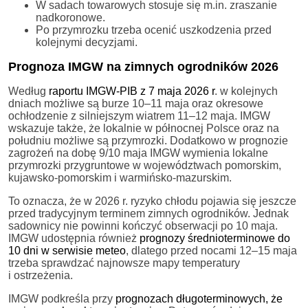
W sadach towarowych stosuje się m.in. zraszanie
nadkoronowe.
Po przymrozku trzeba ocenić uszkodzenia przed
kolejnymi decyzjami.
Prognoza IMGW na zimnych ogrodników 2026
Według
raportu IMGW-PIB z 7 maja 2026 r
. w kolejnych
dniach możliwe są burze 10–11 maja oraz okresowe
ochłodzenie z silniejszym wiatrem 11–12 maja. IMGW
wskazuje także, że lokalnie w północnej Polsce oraz na
południu możliwe są przymrozki. Dodatkowo w prognozie
zagrożeń na dobę 9/10 maja IMGW wymienia lokalne
przymrozki przygruntowe w województwach pomorskim,
kujawsko-pomorskim i warmińsko-mazurskim.
To oznacza, że w 2026 r. ryzyko chłodu pojawia się jeszcze
przed tradycyjnym terminem zimnych ogrodników. Jednak
sadownicy nie powinni kończyć obserwacji po 10 maja.
IMGW udostępnia również
prognozy średnioterminowe do
10 dni w serwisie meteo
, dlatego przed nocami 12–15 maja
trzeba sprawdzać najnowsze mapy temperatury
i ostrzeżenia.
IMGW podkreśla przy
prognozach długoterminowych, że