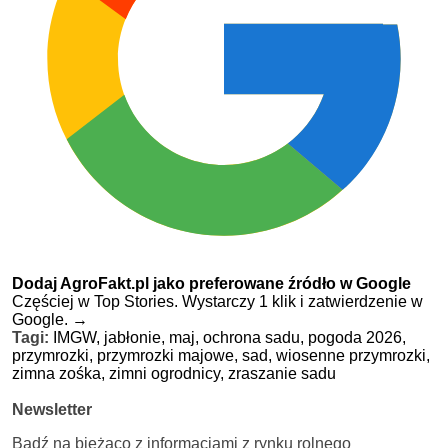
Dodaj AgroFakt.pl jako preferowane źródło w Google
Częściej w Top Stories. Wystarczy 1 klik i zatwierdzenie w
Google.
→
Tagi:
IMGW,
jabłonie,
maj,
ochrona sadu,
pogoda 2026,
przymrozki,
przymrozki majowe,
sad,
wiosenne przymrozki,
zimna zośka,
zimni ogrodnicy,
zraszanie sadu
Newsletter
Bądź na bieżąco z informacjami z rynku rolnego