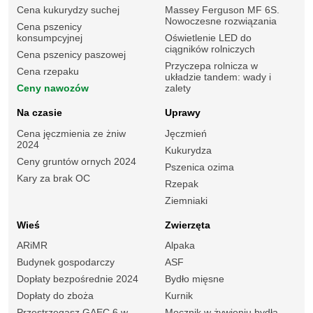
Cena kukurydzy suchej
Massey Ferguson MF 6S.
Nowoczesne rozwiązania
Cena pszenicy
konsumpcyjnej
Oświetlenie LED do
ciągników rolniczych
Cena pszenicy paszowej
Przyczepa rolnicza w
Cena rzepaku
układzie tandem: wady i
Ceny nawozów
zalety
Na czasie
Uprawy
Cena jęczmienia ze żniw
Jęczmień
2024
Kukurydza
Ceny gruntów ornych 2024
Pszenica ozima
Kary za brak OC
Rzepak
Ziemniaki
Wieś
Zwierzęta
ARiMR
Alpaka
Budynek gospodarczy
ASF
Dopłaty bezpośrednie 2024
Bydło mięsne
Dopłaty do zboża
Kurnik
Przestrzegasz GAEC 6 w
Mocznik w żywieniu bydła