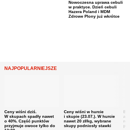
Nowoczesna uprawa cebuli
w praktyce. Dzień cebuli
Hazera Poland i MDM
Zdrowe Plony już wkrótce
NAJPOPULARNIEJSZE
Ceny wiśni dziś.
Ceny wiśni w hurcie
Będ
W skupach spadły nawet
i skupie (23.07.). W hurcie
agr
o 40%. Część punktów
nawet 20 zł/kg, wybrane
rol
przyjmuje owoce tylko do
skupy podniosły stawki
pr