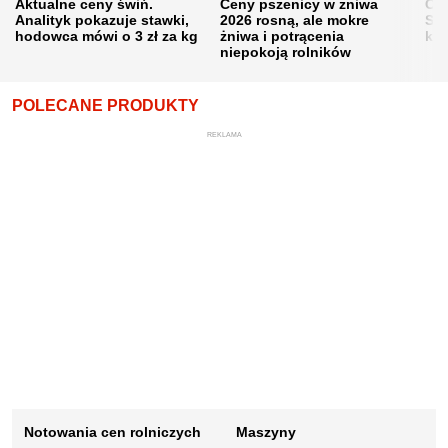
Aktualne ceny świń.
Ceny pszenicy w żniwa
Ce
Analityk pokazuje stawki,
2026 rosną, ale mokre
Sku
hodowca mówi o 3 zł za kg
żniwa i potrącenia
kon
niepokoją rolników
POLECANE PRODUKTY
REKLAMA
Notowania cen rolniczych
Maszyny