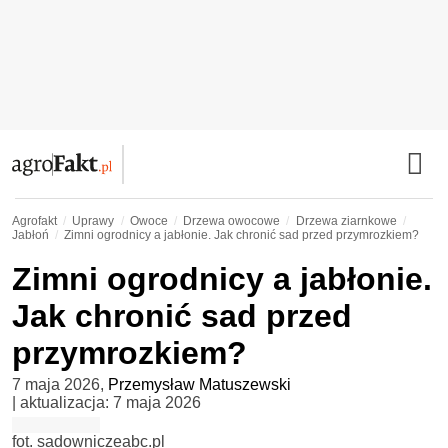
Agrofakt
Uprawy
Owoce
Drzewa owocowe
Drzewa ziarnkowe
Jabłoń
Zimni ogrodnicy a jabłonie. Jak chronić sad przed przymrozkiem?
Zimni ogrodnicy a jabłonie.
Jak chronić sad przed
przymrozkiem?
7 maja 2026
,
Przemysław Matuszewski
| aktualizacja:
7 maja 2026
fot. sadowniczeabc.pl