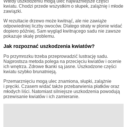
Wtedy uszkodzeniu mogą ulec najważniejsze części
kwiatu. Chodzi przede wszystkim o słupek, zalążnię i młode
zawiązki.
W rezultacie drzewo może kwitnąć, ale nie zawiąże
odpowiedniej liczby owoców. Dlatego straty w plonie widać
dopiero później. Sam wygląd kwitnącego sadu nie zawsze
pokazuje skalę problemu.
Jak rozpoznać uszkodzenia kwiatów?
Po przymrozku trzeba przeprowadzić lustrację sadu.
Najprostsza metoda polega na przecięciu kwiatów i ocenie
ich wnętrza. Zdrowe tkanki są jasne. Uszkodzone części
kwiatu szybko brunatnieją.
Przemarznięciu mogą ulec znamiona, słupki, zalążnie
i pręciki. Czasem widać także przebarwienia płatków oraz
młodych liści. Natomiast silniejsze uszkodzenia powodują
przewisanie kwiatów i ich zamieranie.