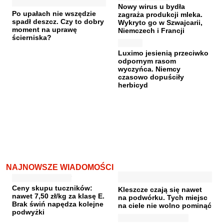
Nowy wirus u bydła
Po upałach nie wszędzie
zagraża produkcji mleka.
spadł deszcz. Czy to dobry
Wykryto go w Szwajcarii,
moment na uprawę
Niemczech i Francji
ścierniska?
Luximo jesienią przeciwko
odpornym rasom
wyczyńca. Niemcy
czasowo dopuściły
herbicyd
NAJNOWSZE WIADOMOŚCI
Ceny skupu tuczników:
Kleszcze czają się nawet
nawet 7,50 zł/kg za klasę E.
na podwórku. Tych miejsc
Brak świń napędza kolejne
na ciele nie wolno pominąć
podwyżki