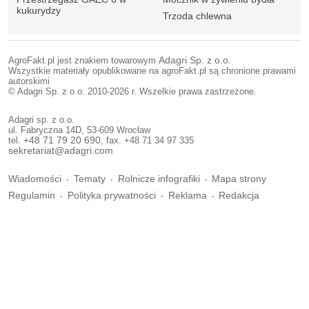
kukurydzy
Trzoda chlewna
AgroFakt.pl jest znakiem towarowym
Adagri Sp. z o.o.
Wszystkie materiały opublikowane na agroFakt.pl są chronione prawami
autorskimi
© Adagri Sp. z o.o. 2010-2026 r. Wszelkie prawa zastrzeżone.
Adagri sp. z o.o.
ul. Fabryczna 14D, 53-609 Wrocław
tel.
+48 71 79 20 690
, fax. +48 71 34 97 335
sekretariat@adagri.com
Wiadomości
Tematy
Rolnicze infografiki
Mapa strony
Regulamin
Polityka prywatności
Reklama
Redakcja