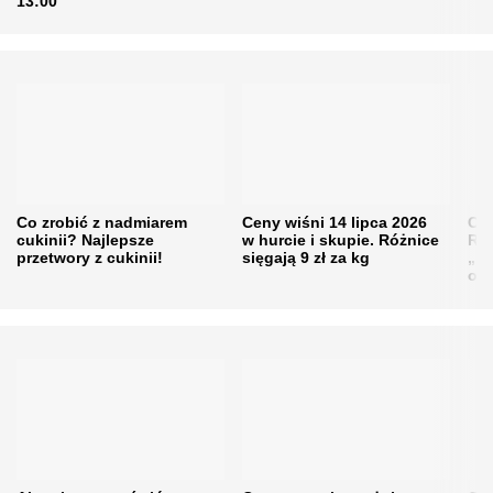
13:00
Co zrobić z nadmiarem
Ceny wiśni 14 lipca 2026
Cen
cukinii? Najlepsze
w hurcie i skupie. Różnice
Rol
przetwory z cukinii!
sięgają 9 zł za kg
„pe
obn