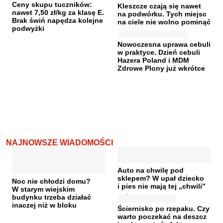
Ceny skupu tuczników:
Kleszcze czają się nawet
nawet 7,50 zł/kg za klasę E.
na podwórku. Tych miejsc
Brak świń napędza kolejne
na ciele nie wolno pominąć
podwyżki
Nowoczesna uprawa cebuli
w praktyce. Dzień cebuli
Hazera Poland i MDM
Zdrowe Plony już wkrótce
NAJNOWSZE WIADOMOŚCI
Auto na chwilę pod
sklepem? W upał dziecko
Noc nie chłodzi domu?
i pies nie mają tej „chwili”
W starym wiejskim
budynku trzeba działać
inaczej niż w bloku
Ściernisko po rzepaku. Czy
warto poczekać na deszcz