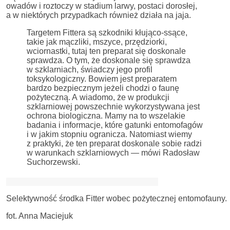
owadów i roztoczy w stadium larwy, postaci dorosłej,
a w niektórych przypadkach również działa na jaja.
Targetem Fittera są szkodniki kłująco-ssące,
takie jak mączliki, mszyce, przędziorki,
wciornastki, tutaj ten preparat się doskonale
sprawdza. O tym, że doskonale się sprawdza
w szklarniach, świadczy jego profil
toksykologiczny. Bowiem jest preparatem
bardzo bezpiecznym jeżeli chodzi o faunę
pożyteczną. A wiadomo, że w produkcji
szklarniowej powszechnie wykorzystywana jest
ochrona biologiczna. Mamy na to wszelakie
badania i informacje, które gatunki entomofagów
i w jakim stopniu ogranicza. Natomiast wiemy
z praktyki, że ten preparat doskonale sobie radzi
w warunkach szklarniowych — mówi Radosław
Suchorzewski.
Selektywność środka Fitter wobec pożytecznej entomofauny.
fot. Anna Maciejuk