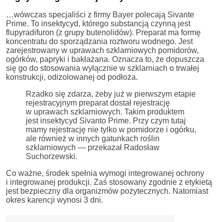
…wówczas specjaliści z firmy Bayer polecają Sivante
Prime. To insektycyd, którego substancją czynną jest
flupyradifuron (z grupy butenolidów). Preparat ma formę
koncentratu do sporządzania roztworu wodnego. Jest
zarejestrowany w uprawach szklarniowych pomidorów,
ogórków, papryki i bakłażana. Oznacza to, że dopuszcza
się go do stosowania wyłącznie w szklarniach o trwałej
konstrukcji, odizolowanej od podłoża.
Rzadko się zdarza, żeby już w pierwszym etapie
rejestracyjnym preparat dostał rejestrację
w uprawach szklarniowych. Takim produktem
jest insektycyd Sivanto Prime. Przy czym tutaj
mamy rejestrację nie tylko w pomidorze i ogórku,
ale również w innych gatunkach roślin
szklarniowych — przekazał Radosław
Suchorzewski.
Co ważne, środek spełnia wymogi integrowanej ochrony
i integrowanej produkcji. Zaś stosowany zgodnie z etykietą
jest bezpieczny dla organizmów pożytecznych. Natomiast
okres karencji wynosi 3 dni.