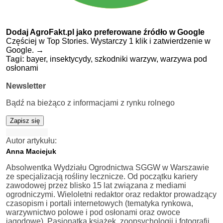
Dodaj AgroFakt.pl jako preferowane źródło w Google
Częściej w Top Stories. Wystarczy 1 klik i zatwierdzenie w
Google.
→
Tagi:
bayer,
insektycydy,
szkodniki warzyw,
warzywa pod
osłonami
Newsletter
Bądź na bieżąco z informacjami z rynku rolnego
Zapisz się
Autor artykułu:
Anna Maciejuk
Absolwentka Wydziału Ogrodnictwa SGGW w Warszawie
ze specjalizacją rośliny lecznicze. Od początku kariery
zawodowej przez blisko 15 lat związana z mediami
ogrodniczymi. Wieloletni redaktor oraz redaktor prowadzący
czasopism i portali internetowych (tematyka rynkowa,
warzywnictwo polowe i pod osłonami oraz owoce
jagodowe). Pasjonatka książek, zoopsychologii i fotografii.