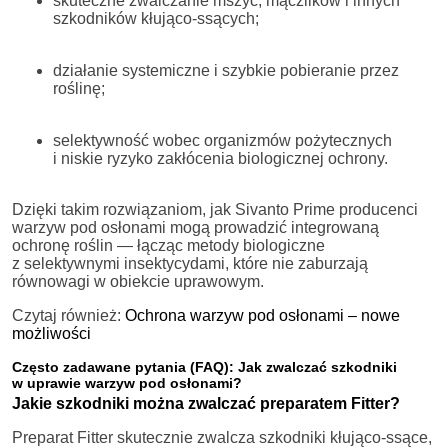
skuteczne zwalczanie mszyc, mączlików i innych
szkodników kłująco-ssących;
działanie systemiczne i szybkie pobieranie przez
roślinę;
selektywność wobec organizmów pożytecznych
i niskie ryzyko zakłócenia biologicznej ochrony.
Dzięki takim rozwiązaniom, jak Sivanto Prime producenci
warzyw pod osłonami mogą prowadzić integrowaną
ochronę roślin — łącząc metody biologiczne
z selektywnymi insektycydami, które nie zaburzają
równowagi w obiekcie uprawowym.
Czytaj również:
Ochrona warzyw pod osłonami – nowe
możliwości
Często zadawane pytania (FAQ): Jak zwalczać szkodniki
w uprawie warzyw pod osłonami?
Jakie szkodniki można zwalczać preparatem Fitter?
Preparat Fitter skutecznie zwalcza szkodniki kłująco-ssące,