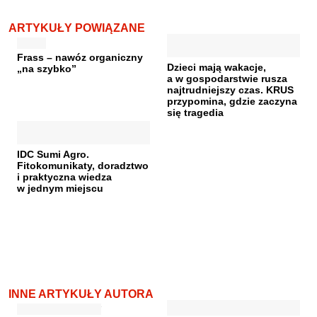
ARTYKUŁY POWIĄZANE
Frass – nawóz organiczny
Dzieci mają wakacje,
„na szybko”
a w gospodarstwie rusza
najtrudniejszy czas. KRUS
przypomina, gdzie zaczyna
się tragedia
IDC Sumi Agro.
Fitokomunikaty, doradztwo
i praktyczna wiedza
w jednym miejscu
INNE ARTYKUŁY AUTORA