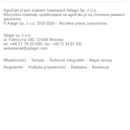
AgroFakt.pl jest znakiem towarowym
Adagri Sp. z o.o.
Wszystkie materiały opublikowane na agroFakt.pl są chronione prawami
autorskimi
© Adagri Sp. z o.o. 2010-2026 r. Wszelkie prawa zastrzeżone.
Adagri sp. z o.o.
ul. Fabryczna 14D, 53-609 Wrocław
tel.
+48 71 79 20 690
, fax. +48 71 34 97 335
sekretariat@adagri.com
Wiadomości
Tematy
Rolnicze infografiki
Mapa strony
Regulamin
Polityka prywatności
Reklama
Redakcja