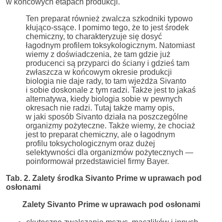
w końcowych etapach produkcji.
Ten preparat również zwalcza szkodniki typowo
kłująco-ssące. I pomimo tego, że to jest środek
chemiczny, to charakteryzuje się dosyć
łagodnym profilem toksykologicznym. Natomiast
wiemy z doświadczenia, że tam gdzie już
producenci są przyparci do ściany i gdzieś tam
zwłaszcza w końcowym okresie produkcji
biologia nie daje rady, to tam wjeżdża Sivanto
i sobie doskonale z tym radzi. Także jest to jakaś
alternatywa, kiedy biologia sobie w pewnych
okresach nie radzi. Tutaj także mamy opis,
w jaki sposób Sivanto działa na poszczególne
organizmy pożyteczne. Także wiemy, że chociaż
jest to preparat chemiczny, ale o łagodnym
profilu toksychologicznym oraz dużej
selektywności dla organizmów pożytecznych —
poinformował przedstawiciel firmy Bayer.
Tab. 2. Zalety środka Sivanto Prime w uprawach pod
osłonami
Zalety Sivanto Prime w uprawach pod osłonami