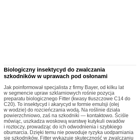
Biologiczny insektycyd do zwalczania
szkodników w uprawach pod osłonami
Jak poinformował specjalista z firmy Bayer, od kilku lat
w segmencie upraw szklarniowych rośnie pozycja
preparatu biologicznego Fitter (kwasy tłuszczowe C14 do
C20). To insektycyd i akarycyd w formie emulsji (olej
w wodzie) do rozcieńczania wodą. Na roślinie działa
powierzchniowo, zaś na szkodniki — kontaktowo. Ściśle
mówiąc, uszkadza woskową warstwę kutykuli owadów
i roztoczy, prowadząc do ich odwodnienia i szybkiego
obumarcia. Dzięki temu nie powoduje ryzyka uodparniania
się szkodników. Fitter wykazuje skuteczność w zwalczaniu