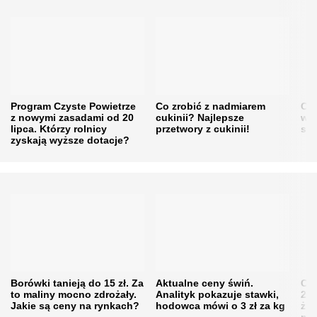
Program Czyste Powietrze
Co zrobić z nadmiarem
Cen
z nowymi zasadami od 20
cukinii? Najlepsze
w h
lipca. Którzy rolnicy
przetwory z cukinii!
się
zyskają wyższe dotacje?
Borówki tanieją do 15 zł. Za
Aktualne ceny świń.
Cen
to maliny mocno zdrożały.
Analityk pokazuje stawki,
202
Jakie są ceny na rynkach?
hodowca mówi o 3 zł za kg
żni
nie