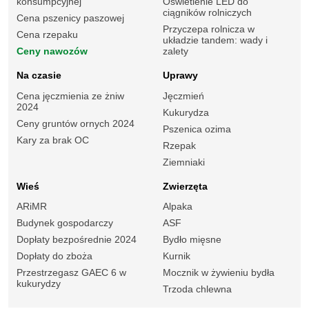
konsumpcyjnej
Oświetlenie LED do
ciągników rolniczych
Cena pszenicy paszowej
Przyczepa rolnicza w
Cena rzepaku
układzie tandem: wady i
Ceny nawozów
zalety
Na czasie
Uprawy
Cena jęczmienia ze żniw
Jęczmień
2024
Kukurydza
Ceny gruntów ornych 2024
Pszenica ozima
Kary za brak OC
Rzepak
Ziemniaki
Wieś
Zwierzęta
ARiMR
Alpaka
Budynek gospodarczy
ASF
Dopłaty bezpośrednie 2024
Bydło mięsne
Dopłaty do zboża
Kurnik
Przestrzegasz GAEC 6 w
Mocznik w żywieniu bydła
kukurydzy
Trzoda chlewna