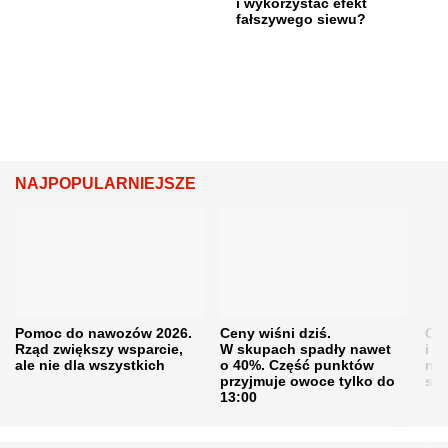
i wykorzystać efekt
fałszywego siewu?
NAJPOPULARNIEJSZE
Pomoc do nawozów 2026.
Ceny wiśni dziś.
Cen
Rząd zwiększy wsparcie,
W skupach spadły nawet
i s
ale nie dla wszystkich
o 40%. Część punktów
naw
przyjmuje owoce tylko do
sku
13:00