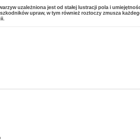
yw uzależniona jest od stałej lustracji pola i umiejętnośc
szkodników upraw, w tym również roztoczy zmusza każdeg
i.
h