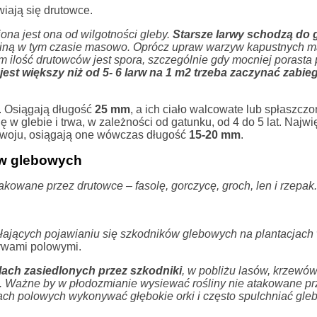
iają się drutowce.
ona jest ona od wilgotności gleby.
Starsze larwy schodzą do 
w giną w tym czasie masowo. Oprócz upraw warzyw kapustnych 
am ilość drutowców jest spora, szczególnie gdy mocniej porasta 
est większy niż od 5- 6 larw na 1 m2 trzeba zaczynać zabieg
. Osiągają długość
25 mm
, a ich ciało walcowate lub spłaszczo
w glebie i trwa, w zależności od gatunku, od 4 do 5 lat. Najw
zwoju, osiągają one wówczas długość
15-20 mm
.
ów glebowych
kowane przez drutowce – fasolę, gorczycę, groch, len i rzepak.
łających pojawianiu się szkodników glebowych na plantacjach
ywami polowymi.
lach zasiedlonych przez szkodniki
, w pobliżu lasów, krzewów
h. Ważne by w płodozmianie wysiewać rośliny nie atakowane pr
acach polowych wykonywać głębokie orki i często spulchniać gle