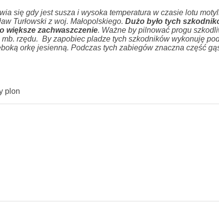
a się gdy jest susza i wysoka temperatura w czasie lotu motyli
ław Turłowski z woj. Małopolskiego.
Dużo było tych szkodnik
yło większe zachwaszczenie
. Ważne by pilnować progu szkodli
1 mb. rzędu.
By zapobiec pladze tych szkodników wykonuję po
ęboką orkę jesienną. Podczas tych zabiegów znaczna część gąs
y plon