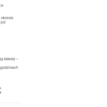
ce
 okresie
 już
ą łatwiej –
 godzinach
k
e