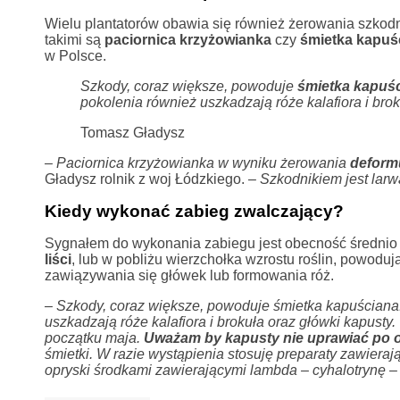
Wielu plantatorów obawia się również żerowania szkod
takimi są
paciornica krzyżowianka
czy
śmietka kapuś
w Polsce.
Szkody, coraz większe, powoduje
śmietka kapuś
pokolenia również uszkadzają róże kalafiora i brok
Tomasz Gładysz
– Paciornica krzyżowianka w wyniku żerowania
deform
Gładysz rolnik z woj Łódzkiego. –
Szkodnikiem jest larw
Kiedy wykonać zabieg zwalczający?
Sygnałem do wykonania zabiegu jest obecność średnio 1-
liści
, lub w pobliżu wierzchołka wzrostu roślin, powoduj
zawiązywania się główek lub formowania róż.
– Szkody, coraz większe, powoduje śmietka kapuściana. 
uszkadzają róże kalafiora i brokuła oraz główki kapusty.
początku maja.
Uważam by kapusty nie uprawiać po 
śmietki. W razie wystąpienia stosuję preparaty zawieraj
opryski środkami zawierającymi lambda – cyhalotrynę