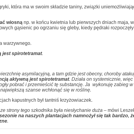
gryki, która ma w swoim składzie taniny, związki uniemożliwiają
wać wiosną
np. w końcu kwietnia lub pierwszych dniach maja, w
wych gąsienic po ogrzaniu się gleby, kiedy pędraki rozpoczęły
ka warzywnego.
jest spirotetramat
.
erzchnię asymilacyjną, a tam gdzie jest obecny, choroby atakuj
cją aktywną jest spirotetramat
. Działa on systemicznie, więc
gły pobrać i przemieścić tę substancję. Ja wykonuję zabieg w
 największą szanse wchłonąć się w roślinę.
jach kapustnych był tantniś krzyżowiaczek.
 ze strony tego szkodnika była niesłychanie duża –
mówi Lesze
ezonie na naszych plantacjach namnożył się tak bardzo, ż
czne
.