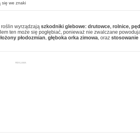
 się we znaki
roślin wyrządzają
szkodniki glebowe: drutowce, rolnice, pęd
lem ten może się pogłębiać, ponieważ nie zwalczane powodują
łożony płodozmian
,
głęboka orka zimowa
, oraz
stosowanie
REKLAMA