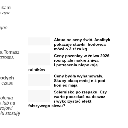
nikami
arzyw
ejne
Aktualne ceny świń. Analityk
pokazuje stawki, hodowca
mówi o 3 zł za kg
a Tomasz
Ceny pszenicy w żniwa 2026
zrostu.
rosną, ale mokre żniwa
i potrącenia niepokoją
rolników
Ceny bydła wyhamowały.
młodych
Skupy płacą mniej niż pod
o czasu
koniec maja
Ściernisko po rzepaku. Czy
warto poczekać na deszcz
kolenia
i wykorzystać efekt
 lub na
fałszywego siewu?
wojowi
lu stosuję