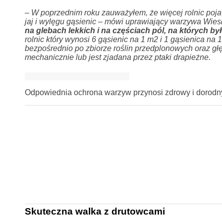
– W poprzednim roku zauważyłem, że więcej rolnic pojawi
jaj i wylęgu gąsienic – mówi uprawiający warzywa Wies
na glebach lekkich i na częściach pól, na których b
rolnic który wynosi 6 gąsienic na 1 m2 i 1 gąsienica na 
bezpośrednio po zbiorze roślin przedplonowych oraz gł
mechanicznie lub jest zjadana przez ptaki drapieżne.
Odpowiednia ochrona warzyw przynosi zdrowy i dorodn
Skuteczna walka z drutowcami