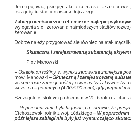
Jeżeli pojawiają się pędraki to zaleca się także uprawę 
osiągnięcie stadium owada dojrzałego.
Zabiegi mechaniczne i chemiczne najlepiej wykony
wylęgania się i żerowania najmłodszych stadiów rozwojo
żerowanie.
Dobrze należy przygotować się również na atak mączli
Skuteczną i zarejestrowaną substancją aktywną 
Piotr Manowski
– Osłabia on rośliny, w wyniku żerowania zmniejsza powi
mówi Manowski –
Skuteczną i zarejestrowaną substan
w momencie zabiegu rośliny powinny być aktywne by mo
wczesno – porannych (4.00-5.00 rano), gdy preparat ma
Szczególnie istotnym problemem w 2016 roku na plantac
– Poprzednia zima była łagodna, co sprawiło, że presja
Cichoszewski rolnik z woj. Łódzkiego
–
W poprzednim s
późniejsze zabiegi nie były już wystarczająco skute