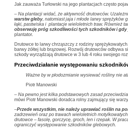
Jak zauważa Turłowski na jego plantacjach często pojaw
– Na plantacji widać, że aktywność drutowców. Uzależni
warstw gleby
, natomiast jaja i młode larwy sprężykó
łąki, pastwiska i plantacje wieloletnich traw. Również t
obserwuję próg szkodliwości tych szkodników i gdy j
plantator
.
Drutowce to larwy chrząszczy z rodziny sprężykowatych
barwy żółtej lub brązowej. Rozwój drutowców odbywa się 
szkody wyrządzają drutowce w 3 lub 4 roku swojego ro
Przeciwdziałanie występowaniu szkodnik
Ważne by w płodozmianie wysiewać rośliny nie ata
Piotr Manowski
– Na pewno jest kilka podstawowych zasad przeciwdzia
mówi Piotr Manowski doradca rolny zajmujący się warz
–
Przede wszystkim, nie należy uprawiać roślin na po
zadrzewień oraz po trawach wieloletnich motylkowatyc
drutowce – fasolę, gorczycę, groch, len i rzepak. W pr
ograniczyć występowanie szkodników glebowych.