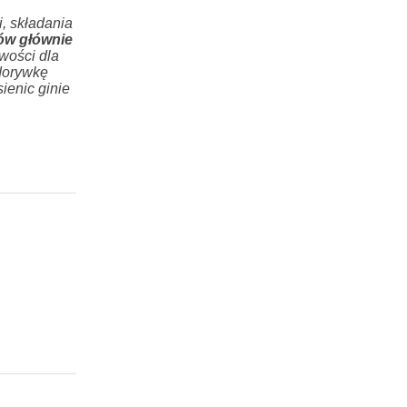
, składania
ów głównie
wości dla
dorywkę
ienic ginie