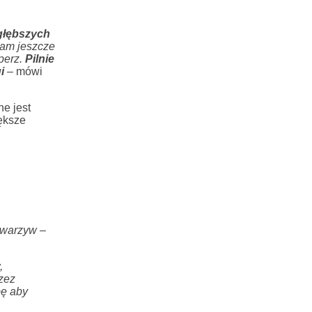
głębszych
mam jeszcze
perz.
Pilnie
i
–
mówi
ne jest
iększe
 warzyw –
,
zez
bę aby