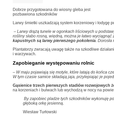
Dobrze przygotowana do wiosny gleba jest
pozbawiona szkodników
Larwy śmietki uszkadzają system korzeniowy i łodygę 
– Larwy drążą tunele w ogonkach liściowych u podstaw
rośliny słabo rosną, więdną, można je łatwo wyciągnąć z
kapustnych są larwy pierwszego pokolenia
. Dorosła
Plantatorzy zwracają uwagę także na szkodliwe działani
i warzywach.
Zapobieganie występowaniu rolnic
– W maju pojawiają się motyle, które latają do końca 
W tym czasie samice składają jaja, przylepiając je pojed
Gąsienice trzech pierwszych stadiów rozwojowych żer
na korzeniach i bulwach lub wychodzą w nocy na powierz
By zapobiec pladze tych szkodników wykonuję po
głęboką orkę jesienną.
Wiesław Turłowski