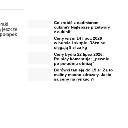
Co zrobić z nadmiarem
raki
.
cukinii? Najlepsze przetwory
 jeszcze
z cukinii!
 pułapek
Ceny wiśni 14 lipca 2026
w hurcie i skupie. Różnice
sięgają 9 zł za kg
Ceny bydła 22 lipca 2026.
Rolnicy komentują: „pewnie
po południu obniżą”
Borówki tanieją do 15 zł. Za to
maliny mocno zdrożały. Jakie
są ceny na rynkach?