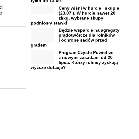
tylko do 13:00
i
Ceny wiśni w hurcie i skupie
o
(23.07.). W hurcie nawet 20
zł/kg, wybrane skupy
podniosły stawki
Będzie wsparcie na agregaty
prądotwórcze dla rolników
i ochronę sadów przed
gradem
Program Czyste Powietrze
z nowymi zasadami od 20
lipca. Którzy rolnicy zyskają
wyższe dotacje?