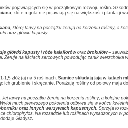
ników pojawiających się w początkowym rozwoju roślin. Szkod
ciana
, które regularnie pojawiają się na większości plantacji w
ciana
, której larwy na początku żerują na korzeniu rośliny
,
a kol
uła oraz główki kapusty.
uje główki kapusty
i
róże kalafiorów
oraz
brokułów
–
zauważ
a. Żeruje na liściach sercowych powodując zanik wierzchołka w
1,5 złóż jaj na 5 roślinach.
Samice składają jaja w kątach 
ąc ich grubienie i skręcanie. Porażają rośliny od połowy maja d
Jej larwy na początku żerują na korzeniu rośliny
,
a kolejne po
Wylot much pierwszego pokolenia odbywa się w końcu kwietnia
oborniku oraz innych warzywach kapustnych.
Sprzyja to roz
ące chloropiryfos. Na rozsadzie lub roślinach wysadzonych w po
–
dodaje Gładysz
.