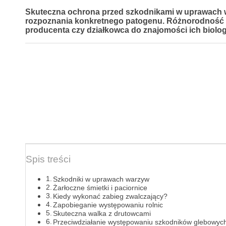
Skuteczna ochrona przed szkodnikami w uprawach warz
rozpoznania konkretnego patogenu. Różnorodność 
producenta czy działkowca do znajomości ich biologi
Spis treści
Szkodniki w uprawach warzyw
Żarłoczne śmietki i paciornice
Kiedy wykonać zabieg zwalczający?
Zapobieganie występowaniu rolnic
Skuteczna walka z drutowcami
Przeciwdziałanie występowaniu szkodników glebowyc