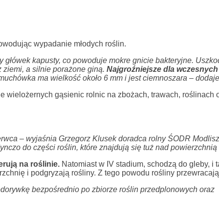
powodując wypadanie młodych roślin.
y główek kapusty, co powoduje mokre gnicie bakteryjne. Uszk
 ziemi, a silnie porażone giną.
Najgroźniejsze dla wczesnych
 muchówka ma wielkość około 6 mm i jest ciemnoszara – dodaje
e wielożernych gąsienic rolnic na zbożach, trawach, roślinac
czerwca – wyjaśnia Grzegorz Klusek doradca rolny ŚODR Modlis
ynczo do części roślin, które znajdują się tuż nad powierzchnią 
ują na roślinie.
Natomiast w IV stadium, schodzą do gleby, i 
chnię i podgryzają rośliny. Z tego powodu rośliny przewracają 
dorywkę bezpośrednio po zbiorze roślin przedplonowych oraz