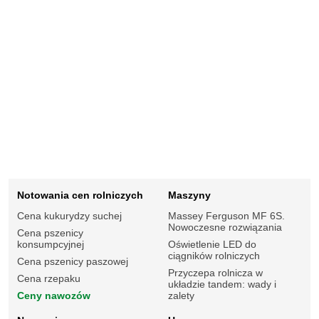
Notowania cen rolniczych
Maszyny
Cena kukurydzy suchej
Massey Ferguson MF 6S.
Nowoczesne rozwiązania
Cena pszenicy
konsumpcyjnej
Oświetlenie LED do
ciągników rolniczych
Cena pszenicy paszowej
Przyczepa rolnicza w
Cena rzepaku
układzie tandem: wady i
Ceny nawozów
zalety