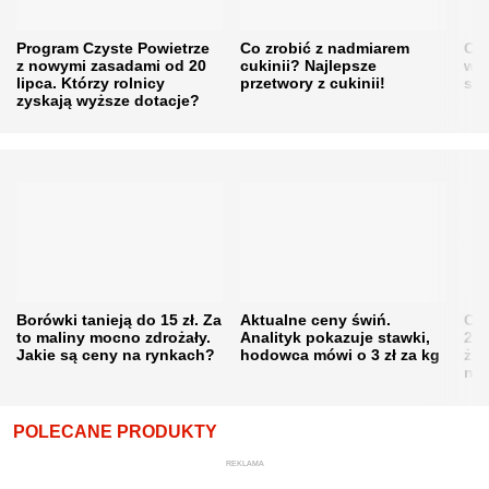
Program Czyste Powietrze
Co zrobić z nadmiarem
Cen
z nowymi zasadami od 20
cukinii? Najlepsze
w h
lipca. Którzy rolnicy
przetwory z cukinii!
się
zyskają wyższe dotacje?
Borówki tanieją do 15 zł. Za
Aktualne ceny świń.
Cen
to maliny mocno zdrożały.
Analityk pokazuje stawki,
202
Jakie są ceny na rynkach?
hodowca mówi o 3 zł za kg
żni
nie
POLECANE PRODUKTY
REKLAMA