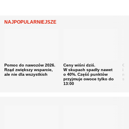
NAJPOPULARNIEJSZE
Pomoc do nawozów 2026.
Ceny wiśni dziś.
Cen
Rząd zwiększy wsparcie,
W skupach spadły nawet
i s
ale nie dla wszystkich
o 40%. Część punktów
naw
przyjmuje owoce tylko do
sku
13:00