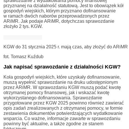
sprawozdanie z wydatkowania pomocy finansowej
przyznanej na działalność statutową. Jest to obowiązek kół
gospodyń wiejskich, którym przyznano dofinansowanie
w ramach dwóch naborów przeprowadzonych przez
ARiMR. Jak podaje ARiMR, dotychczas sprawozdanie
złożyło 2 tys. KGW.
KGW do 31 stycznia 2025 r. mają czas, aby złożyć do ARiMR
fot. Tomasz Kuźdub
Jak napisać sprawozdanie z działalności KGW?
Koła gospodyń wiejskich, które uzyskały dofinansowanie,
muszą wypełnić sprawozdanie na druku udostępnionym
przez ARiMR. W sprawozdaniu KGW muszą podać kwotę
otrzymanej pomocy finansowej, jak i wskazać kwotę
wykorzystanego dofinansowania. Sprawozdanie
przygotowane przez KGW 2025 powinno również zawierać
opis zadań zrealizowanych z otrzymanej pomocy, w formie
zestawienia dokumentów potwierdzających wydatkowanie
wsparcia. Co ważne, informacje zawarte w sprawozdaniu
powinny być aktualne, a także zgodne ze stanem
faktycznym.