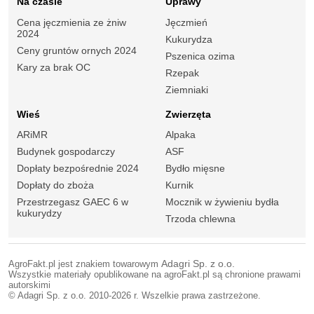
Na czasie
Uprawy
Cena jęczmienia ze żniw
Jęczmień
2024
Kukurydza
Ceny gruntów ornych 2024
Pszenica ozima
Kary za brak OC
Rzepak
Ziemniaki
Wieś
Zwierzęta
ARiMR
Alpaka
Budynek gospodarczy
ASF
Dopłaty bezpośrednie 2024
Bydło mięsne
Dopłaty do zboża
Kurnik
Przestrzegasz GAEC 6 w
Mocznik w żywieniu bydła
kukurydzy
Trzoda chlewna
AgroFakt.pl jest znakiem towarowym
Adagri Sp. z o.o.
Wszystkie materiały opublikowane na agroFakt.pl są chronione prawami
autorskimi
© Adagri Sp. z o.o. 2010-2026 r. Wszelkie prawa zastrzeżone.