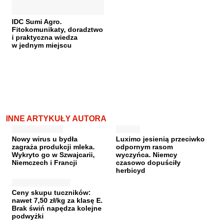
IDC Sumi Agro.
Fitokomunikaty, doradztwo
i praktyczna wiedza
w jednym miejscu
INNE ARTYKUŁY AUTORA
Nowy wirus u bydła
Luximo jesienią przeciwko
zagraża produkcji mleka.
odpornym rasom
Wykryto go w Szwajcarii,
wyczyńca. Niemcy
Niemczech i Francji
czasowo dopuściły
herbicyd
Ceny skupu tuczników:
nawet 7,50 zł/kg za klasę E.
Brak świń napędza kolejne
podwyżki