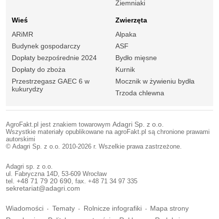
Ziemniaki
Wieś
Zwierzęta
ARiMR
Alpaka
Budynek gospodarczy
ASF
Dopłaty bezpośrednie 2024
Bydło mięsne
Dopłaty do zboża
Kurnik
Przestrzegasz GAEC 6 w
Mocznik w żywieniu bydła
kukurydzy
Trzoda chlewna
AgroFakt.pl jest znakiem towarowym
Adagri Sp. z o.o.
Wszystkie materiały opublikowane na agroFakt.pl są chronione prawami
autorskimi
© Adagri Sp. z o.o. 2010-2026 r. Wszelkie prawa zastrzeżone.
Adagri sp. z o.o.
ul. Fabryczna 14D, 53-609 Wrocław
tel.
+48 71 79 20 690
, fax. +48 71 34 97 335
sekretariat@adagri.com
Wiadomości
Tematy
Rolnicze infografiki
Mapa strony