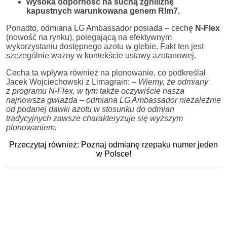
wysoka odporność na suchą zgniliznę
kapustnych warunkowana genem Rlm7.
Ponadto, odmiana LG Ambassador posiada – cechę
N-Flex
(nowość na rynku), polegającą na efektywnym
wykorzystaniu dostępnego azotu w glebie. Fakt ten jest
szczególnie ważny w kontekście ustawy azotanowej.
Cecha ta wpływa również na plonowanie, co podkreślał
Jacek Wojciechowski z Limagrain: –
Wiemy, że odmiany
z programu N-Flex, w tym także oczywiście nasza
najnowsza gwiazda – odmiana LG Ambassador niezależnie
od podanej dawki azotu w stosunku do odmian
tradycyjnych zawsze charakteryzuje się wyższym
plonowaniem.
Przeczytaj również: Poznaj odmianę rzepaku numer jeden
w Polsce!