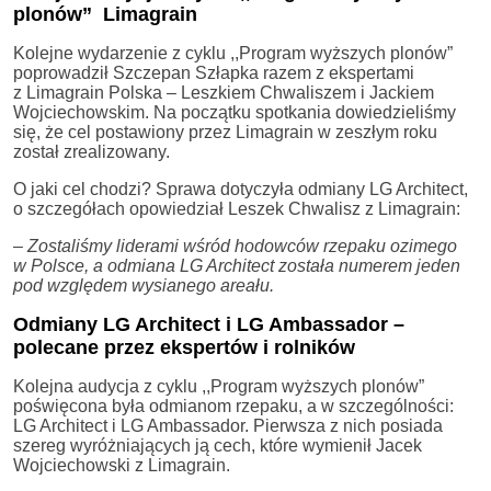
plonów” Limagrain
Kolejne wydarzenie z cyklu ,,Program wyższych plonów”
poprowadził Szczepan Szłapka razem z ekspertami
z Limagrain Polska – Leszkiem Chwaliszem i Jackiem
Wojciechowskim. Na początku spotkania dowiedzieliśmy
się, że cel postawiony przez Limagrain w zeszłym roku
został zrealizowany.
O jaki cel chodzi? Sprawa dotyczyła odmiany LG Architect,
o szczegółach opowiedział Leszek Chwalisz z Limagrain:
–
Zostaliśmy liderami wśród hodowców rzepaku ozimego
w Polsce, a odmiana LG Architect została numerem jeden
pod względem wysianego areału.
Odmiany LG Architect i LG Ambassador –
polecane przez ekspertów i rolników
Kolejna audycja z cyklu ,,Program wyższych plonów”
poświęcona była odmianom rzepaku, a w szczególności:
LG Architect i LG Ambassador. Pierwsza z nich posiada
szereg wyróżniających ją cech, które wymienił Jacek
Wojciechowski z Limagrain.