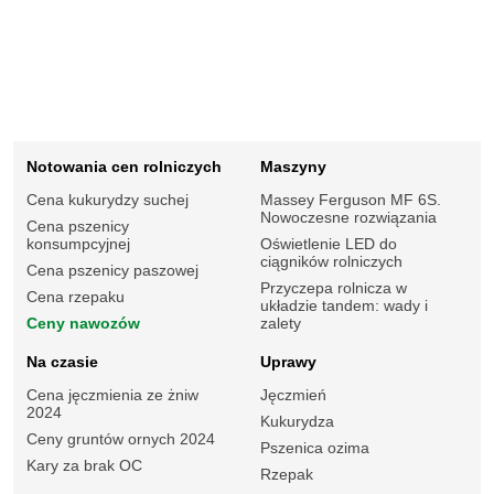
Notowania cen rolniczych
Maszyny
Cena kukurydzy suchej
Massey Ferguson MF 6S.
Nowoczesne rozwiązania
Cena pszenicy
konsumpcyjnej
Oświetlenie LED do
ciągników rolniczych
Cena pszenicy paszowej
Przyczepa rolnicza w
Cena rzepaku
układzie tandem: wady i
Ceny nawozów
zalety
Na czasie
Uprawy
Cena jęczmienia ze żniw
Jęczmień
2024
Kukurydza
Ceny gruntów ornych 2024
Pszenica ozima
Kary za brak OC
Rzepak