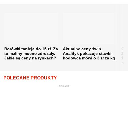
Borówki tanieją do 15 zł. Za
Aktualne ceny świń.
Cen
to maliny mocno zdrożały.
Analityk pokazuje stawki,
202
Jakie są ceny na rynkach?
hodowca mówi o 3 zł za kg
żni
nie
POLECANE PRODUKTY
REKLAMA