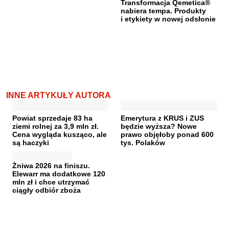
Transformacja Qemetica®
nabiera tempa. Produkty
i etykiety w nowej odsłonie
INNE ARTYKUŁY AUTORA
Powiat sprzedaje 83 ha
Emerytura z KRUS i ZUS
ziemi rolnej za 3,9 mln zł.
będzie wyższa? Nowe
Cena wygląda kusząco, ale
prawo objęłoby ponad 600
są haczyki
tys. Polaków
Żniwa 2026 na finiszu.
Elewarr ma dodatkowe 120
mln zł i chce utrzymać
ciągły odbiór zboża