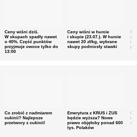
Ceny wiśni dziś.
Ceny wiśni w hurcie
Będ
W skupach spadły nawet
i skupie (23.07.). W hurcie
agr
o 40%. Część punktów
nawet 20 zł/kg, wybrane
rol
przyjmuje owoce tylko do
skupy podniosły stawki
pr
13:00
Co zrobić z nadmiarem
Emerytura z KRUS i ZUS
Cen
cukinii? Najlepsze
będzie wyższa? Nowe
w h
przetwory z cukinii!
prawo objęłoby ponad 600
się
tys. Polaków