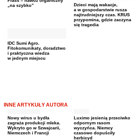
Frass – nawóz organiczny
Dzieci mają wakacje,
„na szybko”
a w gospodarstwie rusza
najtrudniejszy czas. KRUS
przypomina, gdzie zaczyna
się tragedia
IDC Sumi Agro.
Fitokomunikaty, doradztwo
i praktyczna wiedza
w jednym miejscu
INNE ARTYKUŁY AUTORA
Nowy wirus u bydła
Luximo jesienią przeciwko
zagraża produkcji mleka.
odpornym rasom
Wykryto go w Szwajcarii,
wyczyńca. Niemcy
Niemczech i Francji
czasowo dopuściły
herbicyd