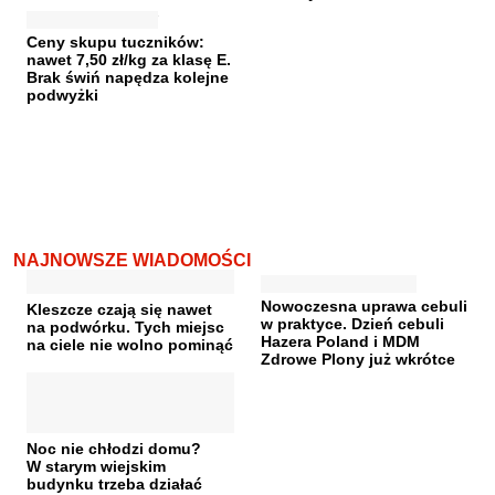
Ceny skupu tuczników:
nawet 7,50 zł/kg za klasę E.
Brak świń napędza kolejne
podwyżki
NAJNOWSZE WIADOMOŚCI
Nowoczesna uprawa cebuli
Kleszcze czają się nawet
w praktyce. Dzień cebuli
na podwórku. Tych miejsc
Hazera Poland i MDM
na ciele nie wolno pominąć
Zdrowe Plony już wkrótce
Noc nie chłodzi domu?
W starym wiejskim
budynku trzeba działać