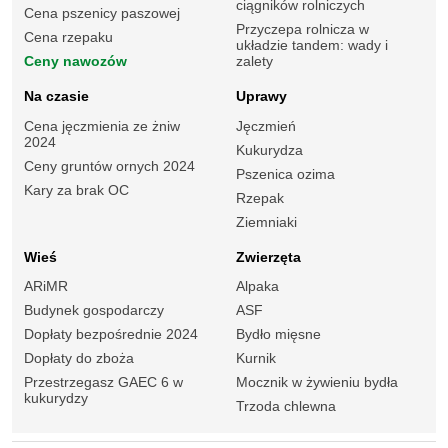
ciągników rolniczych
Cena pszenicy paszowej
Przyczepa rolnicza w
Cena rzepaku
układzie tandem: wady i
Ceny nawozów
zalety
Na czasie
Uprawy
Cena jęczmienia ze żniw
Jęczmień
2024
Kukurydza
Ceny gruntów ornych 2024
Pszenica ozima
Kary za brak OC
Rzepak
Ziemniaki
Wieś
Zwierzęta
ARiMR
Alpaka
Budynek gospodarczy
ASF
Dopłaty bezpośrednie 2024
Bydło mięsne
Dopłaty do zboża
Kurnik
Przestrzegasz GAEC 6 w
Mocznik w żywieniu bydła
kukurydzy
Trzoda chlewna