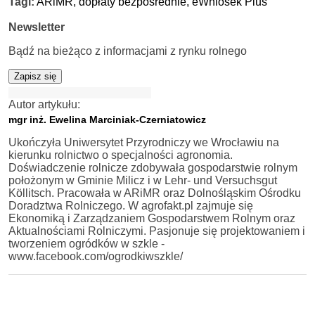
Tagi:
ARiMR,
dopłaty bezpośrednie,
eWniosek Plus
Newsletter
Bądź na bieżąco z informacjami z rynku rolnego
Zapisz się
Autor artykułu:
mgr inż. Ewelina Marciniak-Czerniatowicz
Ukończyła Uniwersytet Przyrodniczy we Wrocławiu na
kierunku rolnictwo o specjalności agronomia.
Doświadczenie rolnicze zdobywała gospodarstwie rolnym
położonym w Gminie Milicz i w Lehr- und Versuchsgut
Köllitsch. Pracowała w ARiMR oraz Dolnośląskim Ośrodku
Doradztwa Rolniczego. W agrofakt.pl zajmuje się
Ekonomiką i Zarządzaniem Gospodarstwem Rolnym oraz
Aktualnościami Rolniczymi. Pasjonuje się projektowaniem i
tworzeniem ogródków w szkle -
www.facebook.com/ogrodkiwszkle/