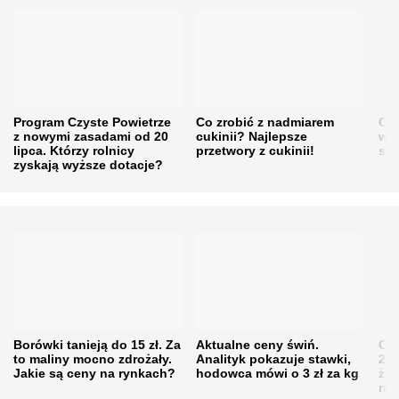
Program Czyste Powietrze
Co zrobić z nadmiarem
Cen
z nowymi zasadami od 20
cukinii? Najlepsze
w h
lipca. Którzy rolnicy
przetwory z cukinii!
się
zyskają wyższe dotacje?
Borówki tanieją do 15 zł. Za
Aktualne ceny świń.
Cen
to maliny mocno zdrożały.
Analityk pokazuje stawki,
202
Jakie są ceny na rynkach?
hodowca mówi o 3 zł za kg
żni
nie