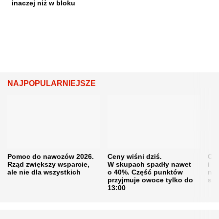
inaczej niż w bloku
NAJPOPULARNIEJSZE
Pomoc do nawozów 2026.
Ceny wiśni dziś.
Cen
Rząd zwiększy wsparcie,
W skupach spadły nawet
i s
ale nie dla wszystkich
o 40%. Część punktów
naw
przyjmuje owoce tylko do
sku
13:00