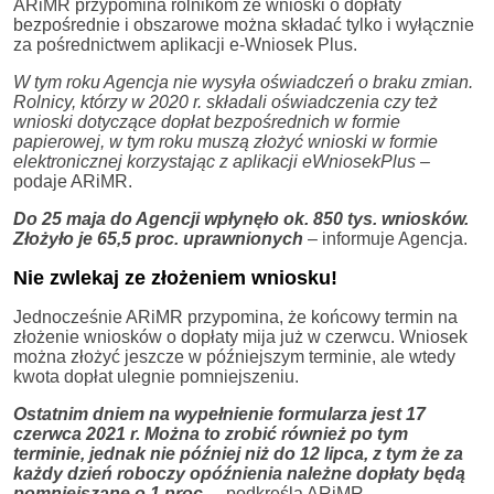
ARiMR przypomina rolnikom że wnioski o dopłaty
bezpośrednie i obszarowe można składać tylko i wyłącznie
za pośrednictwem aplikacji e-Wniosek Plus.
W tym roku Agencja nie wysyła oświadczeń o braku zmian.
Rolnicy, którzy w 2020 r. składali oświadczenia czy też
wnioski dotyczące dopłat bezpośrednich w formie
papierowej, w tym roku muszą złożyć wnioski w formie
elektronicznej korzystając z aplikacji eWniosekPlus –
podaje ARiMR.
Do 25 maja do Agencji wpłynęło ok. 850 tys. wniosków.
Złożyło je 65,5 proc. uprawnionych
– informuje Agencja.
Nie zwlekaj ze złożeniem wniosku!
Jednocześnie ARiMR przypomina, że końcowy termin na
złożenie wniosków o dopłaty mija już w czerwcu. Wniosek
można złożyć jeszcze w późniejszym terminie, ale wtedy
kwota dopłat ulegnie pomniejszeniu.
Ostatnim dniem na wypełnienie formularza jest 17
czerwca 2021 r. Można to zrobić również po tym
terminie, jednak nie później niż do 12 lipca, z tym że za
każdy dzień roboczy opóźnienia należne dopłaty będą
pomniejszane o 1 proc
. –
podkreśla ARiMR.