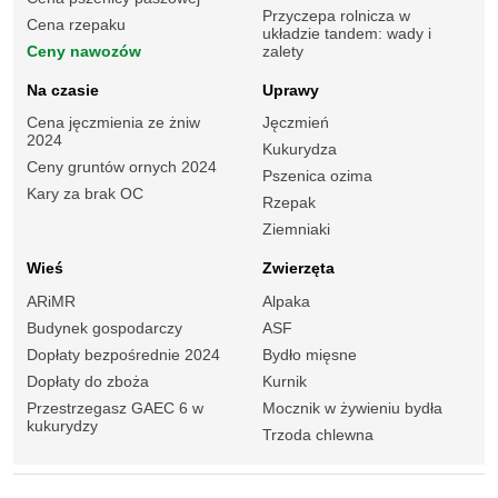
Przyczepa rolnicza w
Cena rzepaku
układzie tandem: wady i
Ceny nawozów
zalety
Na czasie
Uprawy
Cena jęczmienia ze żniw
Jęczmień
2024
Kukurydza
Ceny gruntów ornych 2024
Pszenica ozima
Kary za brak OC
Rzepak
Ziemniaki
Wieś
Zwierzęta
ARiMR
Alpaka
Budynek gospodarczy
ASF
Dopłaty bezpośrednie 2024
Bydło mięsne
Dopłaty do zboża
Kurnik
Przestrzegasz GAEC 6 w
Mocznik w żywieniu bydła
kukurydzy
Trzoda chlewna