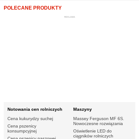
POLECANE PRODUKTY
REKLAMA
Notowania cen rolniczych
Maszyny
Cena kukurydzy suchej
Massey Ferguson MF 6S.
Nowoczesne rozwiązania
Cena pszenicy
konsumpcyjnej
Oświetlenie LED do
ciągników rolniczych
Cena pszenicy paszowej