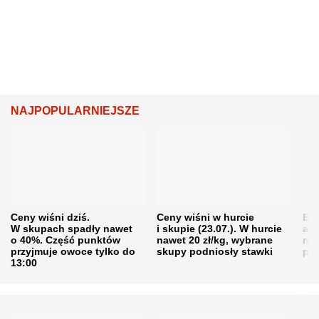
NAJPOPULARNIEJSZE
Ceny wiśni dziś.
Ceny wiśni w hurcie
Będ
W skupach spadły nawet
i skupie (23.07.). W hurcie
agr
o 40%. Część punktów
nawet 20 zł/kg, wybrane
rol
przyjmuje owoce tylko do
skupy podniosły stawki
pr
13:00