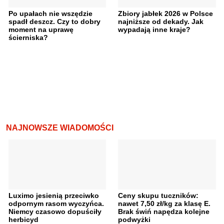
Po upałach nie wszędzie
Zbiory jabłek 2026 w Polsce
spadł deszcz. Czy to dobry
najniższe od dekady. Jak
moment na uprawę
wypadają inne kraje?
ścierniska?
NAJNOWSZE WIADOMOŚCI
Luximo jesienią przeciwko
Ceny skupu tuczników:
odpornym rasom wyczyńca.
nawet 7,50 zł/kg za klasę E.
Niemcy czasowo dopuściły
Brak świń napędza kolejne
herbicyd
podwyżki