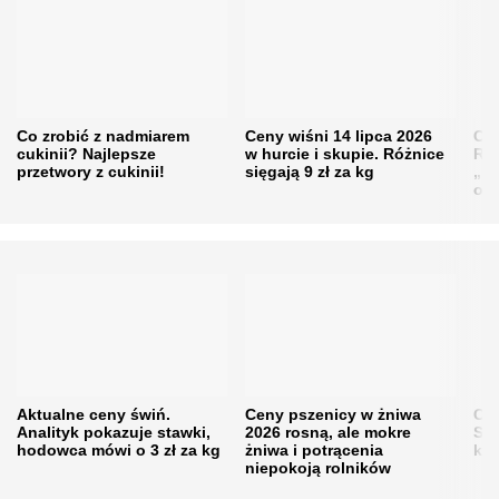
Co zrobić z nadmiarem
Ceny wiśni 14 lipca 2026
Cen
cukinii? Najlepsze
w hurcie i skupie. Różnice
Rol
przetwory z cukinii!
sięgają 9 zł za kg
„pe
obn
Aktualne ceny świń.
Ceny pszenicy w żniwa
Ce
Analityk pokazuje stawki,
2026 rosną, ale mokre
Sku
hodowca mówi o 3 zł za kg
żniwa i potrącenia
kon
niepokoją rolników