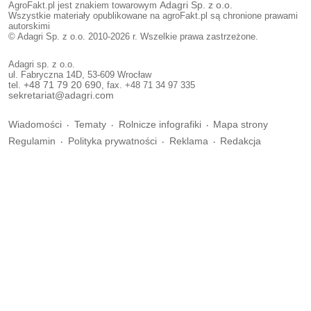
AgroFakt.pl jest znakiem towarowym
Adagri Sp. z o.o.
Wszystkie materiały opublikowane na agroFakt.pl są chronione prawami
autorskimi
© Adagri Sp. z o.o. 2010-2026 r. Wszelkie prawa zastrzeżone.
Adagri sp. z o.o.
ul. Fabryczna 14D, 53-609 Wrocław
tel.
+48 71 79 20 690
, fax. +48 71 34 97 335
sekretariat@adagri.com
Wiadomości
Tematy
Rolnicze infografiki
Mapa strony
Regulamin
Polityka prywatności
Reklama
Redakcja