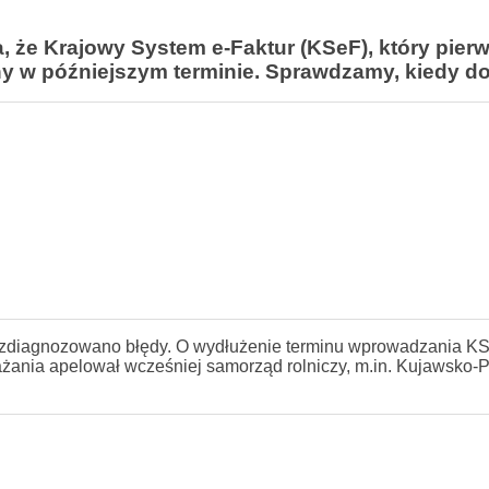
, że Krajowy System e-Faktur (KSeF), który pierw
ny w późniejszym terminie. Sprawdzamy, kiedy d
 zdiagnozowano błędy. O wydłużenie terminu wprowadzania KS
ażania apelował wcześniej samorząd rolniczy, m.in. Kujawsko