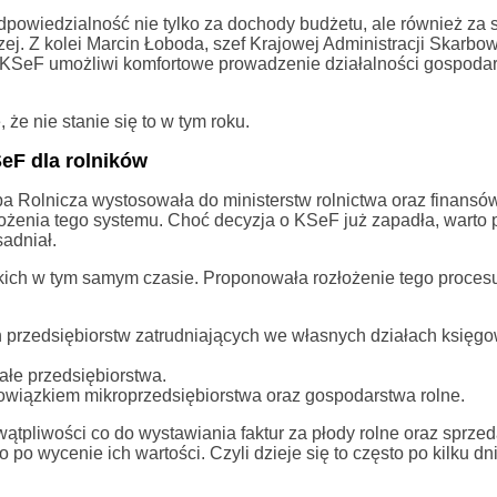
dpowiedzialność nie tylko za dochody budżetu, ale również za 
j. Z kolei Marcin Łoboda, szef Krajowej Administracji Skarbow
e KSeF umożliwi komfortowe prowadzenie działalności gospodarc
że nie stanie się to w tym roku.
eF dla rolników
ba Rolnicza wystosowała do ministerstw rolnictwa oraz finansó
ożenia tego systemu. Choć decyzja o KSeF już zapadła, warto p
adniał.
tkich w tym samym czasie. Proponowała rozłożenie tego proces
przedsiębiorstw zatrudniających we własnych działach księgo
ałe przedsiębiorstwa.
bowiązkiem mikroprzedsiębiorstwa oraz gospodarstwa rolne.
 wątpliwości co do wystawiania faktur za płody rolne oraz sprz
 po wycenie ich wartości. Czyli dzieje się to często po kilku dn