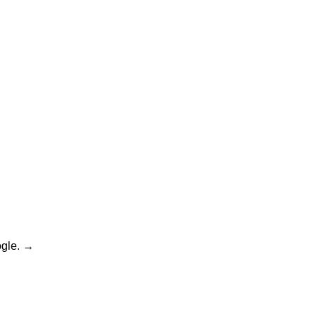
gle.
→