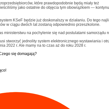
ikroprzedsiębiorców, które prawdopodobnie będą miały też
ieściliśmy jako ostatnie do objęcia tym obowiązkiem — kontyn
stem KSeF będzie już doskonalszy w działaniu. Do tego najli
ów w ciągu dwóch lat zostaną odpowiednio przeszkolone.
ministerstwu na pochylenie się nad postulatami samorządu ro
musi stworzyć jednolity system elektronicznego wystawiania i o
nia 2022 r. Ale mamy na to czas aż do roku 2028 r.
. Czego się domagają?
ąco!