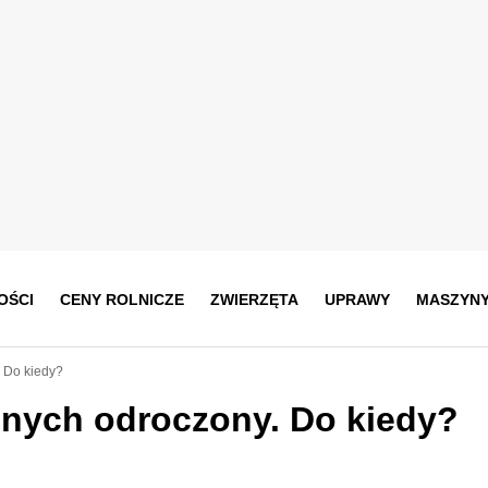
OŚCI
CENY ROLNICZE
ZWIERZĘTA
UPRAWY
MASZYN
 Do kiedy?
lnych odroczony. Do kiedy?