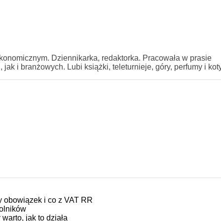
onomicznym. Dziennikarka, redaktorka. Pracowała w prasie
k i branżowych. Lubi książki, teleturnieje, góry, perfumy i kot
zy obowiązek i co z VAT RR
rolników
arto, jak to działa