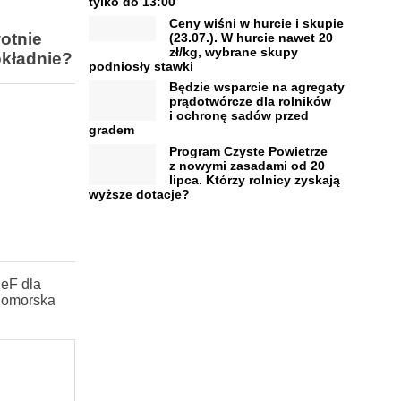
tylko do 13:00
Ceny wiśni w hurcie i skupie
otnie
(23.07.). W hurcie nawet 20
zł/kg, wybrane skupy
okładnie?
podniosły stawki
Będzie wsparcie na agregaty
prądotwórcze dla rolników
i ochronę sadów przed
gradem
Program Czyste Powietrze
z nowymi zasadami od 20
lipca. Którzy rolnicy zyskają
wyższe dotacje?
eF dla
-Pomorska