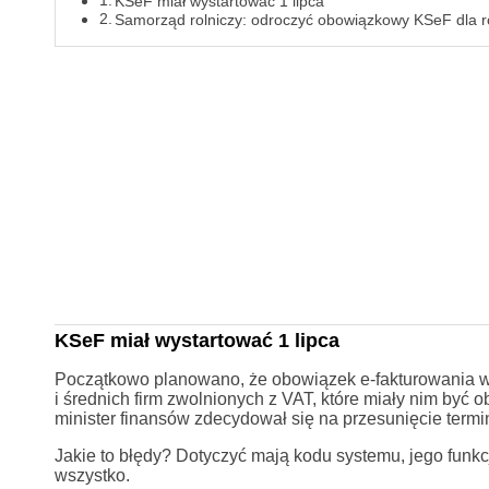
KSeF miał wystartować 1 lipca
Samorząd rolniczy: odroczyć obowiązkowy KSeF dla r
KSeF miał wystartować 1 lipca
Początkowo planowano, że obowiązek e-fakturowania w 
i średnich firm zwolnionych z VAT, które miały nim być 
minister finansów zdecydował się na przesunięcie termi
Jakie to błędy? Dotyczyć mają kodu systemu, jego fun
wszystko.