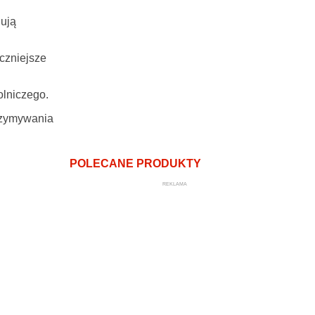
uują
czniejsze
lniczego.
trzymywania
POLECANE PRODUKTY
REKLAMA