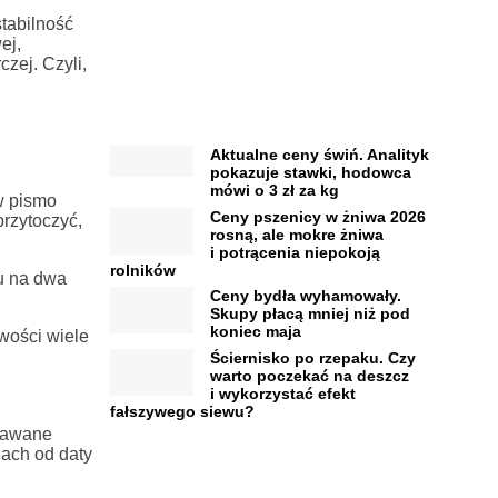
stabilność
ej,
zej. Czyli,
Aktualne ceny świń. Analityk
pokazuje stawki, hodowca
mówi o 3 zł za kg
w pismo
Ceny pszenicy w żniwa 2026
rzytoczyć,
rosną, ale mokre żniwa
i potrącenia niepokoją
rolników
u na dwa
Ceny bydła wyhamowały.
Skupy płacą mniej niż pod
koniec maja
wości wiele
Ściernisko po rzepaku. Czy
warto poczekać na deszcz
i wykorzystać efekt
fałszywego siewu?
edawane
iach od daty