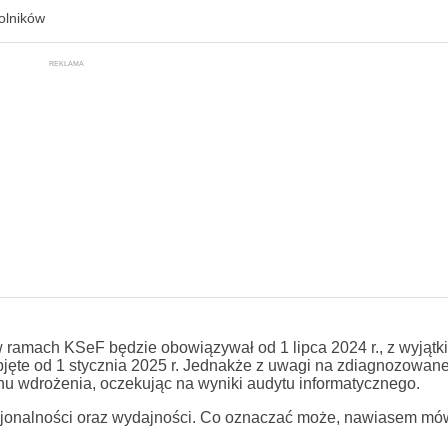
olników
REKLAMA
ramach KSeF będzie obowiązywał od 1 lipca 2024 r., z wyjąt
objęte od 1 stycznia 2025 r. Jednakże z uwagi na zdiagnozowane
nu wdrożenia, oczekując na wyniki audytu informatycznego.
kcjonalności oraz wydajności. Co oznaczać może, nawiasem mó