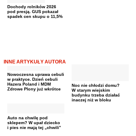
Dochody rolników 2026
pod presją. GUS pokazał
spadek cen skupu o 11,5%
INNE ARTYKUŁY AUTORA
Nowoczesna uprawa cebuli
w praktyce. Dzień cebuli
Hazera Poland i MDM
Noc nie chłodzi domu?
Zdrowe Plony już wkrótce
W starym wiejskim
budynku trzeba działać
inaczej niż w bloku
Auto na chwilę pod
sklepem? W upał dziecko
i pies nie mają tej „chwili”