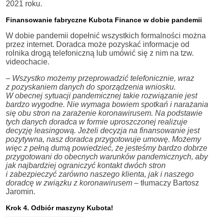
2021 roku.
Finansowanie fabryczne Kubota Finance w dobie pandemii
W dobie pandemii dopełnić wszystkich formalności można
przez internet. Doradca może pozyskać informacje od
rolnika drogą telefoniczną lub umówić się z nim na tzw.
videochacie.
–
Wszystko możemy przeprowadzić telefonicznie, wraz
z pozyskaniem danych do sporządzenia wniosku.
W obecnej sytuacji pandemicznej takie rozwiązanie jest
bardzo wygodne. Nie wymaga bowiem spotkań i narażania
się obu stron na zarażenie koronawirusem. Na podstawie
tych danych doradca w formie uproszczonej realizuje
decyzję leasingową. Jeżeli decyzja na finansowanie jest
pozytywna, nasz doradca przygotowuje umowę. Możemy
więc z pełną dumą powiedzieć, że jesteśmy bardzo dobrze
przygotowani do obecnych warunków pandemicznych, aby
jak najbardziej ograniczyć kontakt dwóch stron
i zabezpieczyć zarówno naszego klienta, jak i naszego
doradcę w związku z koronawirusem
– tłumaczy Bartosz
Jaromin.
Krok 4. Odbiór maszyny Kubota!