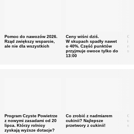
Pomoc do nawozów 2026.
Ceny wiśni dziś.
Cen
Rząd zwiększy wsparcie,
W skupach spadły nawet
i s
ale nie dla wszystkich
o 40%. Część punktów
naw
przyjmuje owoce tylko do
sku
13:00
Program Czyste Powietrze
Co zrobić z nadmiarem
Cen
z nowymi zasadami od 20
cukinii? Najlepsze
w h
lipca. Którzy rolnicy
przetwory z cukinii!
się
zyskają wyższe dotacje?