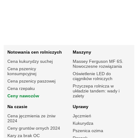
Notowania cen rolniczych
Maszyny
Cena kukurydzy suchej
Massey Ferguson MF 6S.
Nowoczesne rozwiązania
Cena pszenicy
konsumpcyjnej
Oświetlenie LED do
ciągników rolniczych
Cena pszenicy paszowej
Przyczepa rolnicza w
Cena rzepaku
układzie tandem: wady i
Ceny nawozów
zalety
Na czasie
Uprawy
Cena jęczmienia ze żniw
Jęczmień
2024
Kukurydza
Ceny gruntów ornych 2024
Pszenica ozima
Kary za brak OC
Rzepak