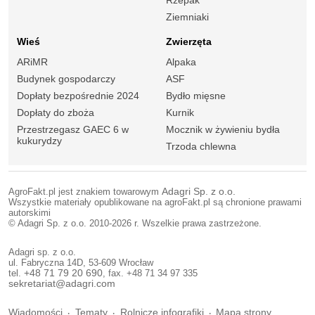
Ziemniaki
Wieś
Zwierzęta
ARiMR
Alpaka
Budynek gospodarczy
ASF
Dopłaty bezpośrednie 2024
Bydło mięsne
Dopłaty do zboża
Kurnik
Przestrzegasz GAEC 6 w
Mocznik w żywieniu bydła
kukurydzy
Trzoda chlewna
AgroFakt.pl jest znakiem towarowym
Adagri Sp. z o.o.
Wszystkie materiały opublikowane na agroFakt.pl są chronione prawami
autorskimi
© Adagri Sp. z o.o. 2010-2026 r. Wszelkie prawa zastrzeżone.
Adagri sp. z o.o.
ul. Fabryczna 14D, 53-609 Wrocław
tel.
+48 71 79 20 690
, fax. +48 71 34 97 335
sekretariat@adagri.com
Wiadomości
Tematy
Rolnicze infografiki
Mapa strony