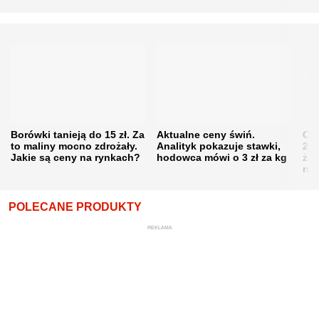
Borówki tanieją do 15 zł. Za
Aktualne ceny świń.
Cen
to maliny mocno zdrożały.
Analityk pokazuje stawki,
202
Jakie są ceny na rynkach?
hodowca mówi o 3 zł za kg
żni
nie
POLECANE PRODUKTY
REKLAMA