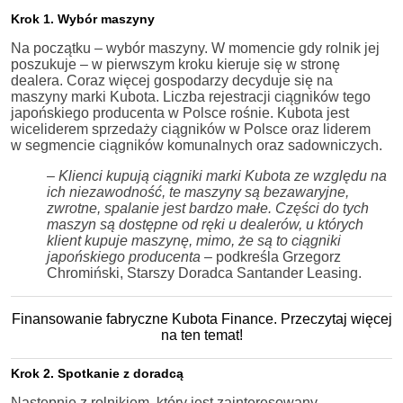
Krok 1. Wybór maszyny
Na początku – wybór maszyny. W momencie gdy rolnik jej
poszukuje – w pierwszym kroku kieruje się w stronę
dealera. Coraz więcej gospodarzy decyduje się na
maszyny marki Kubota. Liczba rejestracji ciągników tego
japońskiego producenta w Polsce rośnie. Kubota jest
wiceliderem sprzedaży ciągników w Polsce oraz liderem
w segmencie ciągników komunalnych oraz sadowniczych.
–
Klienci kupują ciągniki marki Kubota ze względu na
ich niezawodność, te maszyny są bezawaryjne,
zwrotne, spalanie jest bardzo małe. Części do tych
maszyn są dostępne od ręki u dealerów, u których
klient kupuje maszynę, mimo, że są to ciągniki
japońskiego producenta
– podkreśla Grzegorz
Chromiński, Starszy Doradca Santander Leasing.
Finansowanie fabryczne Kubota Finance. Przeczytaj więcej
na ten temat!
Krok 2. Spotkanie z doradcą
Następnie z rolnikiem, który jest zainteresowany