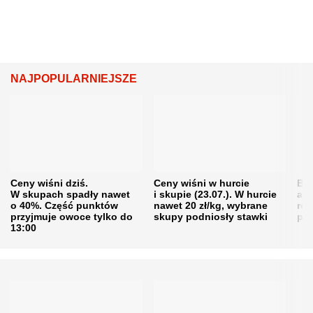
NAJPOPULARNIEJSZE
Ceny wiśni dziś.
Ceny wiśni w hurcie
Będ
W skupach spadły nawet
i skupie (23.07.). W hurcie
agr
o 40%. Część punktów
nawet 20 zł/kg, wybrane
rol
przyjmuje owoce tylko do
skupy podniosły stawki
pr
13:00