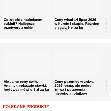
Co zrobić z nadmiarem
Ceny wiśni 14 lipca 2026
Cen
cukinii? Najlepsze
w hurcie i skupie. Różnice
Rol
przetwory z cukinii!
sięgają 9 zł za kg
„pe
obn
Aktualne ceny świń.
Ceny pszenicy w żniwa
Ce
Analityk pokazuje stawki,
2026 rosną, ale mokre
Sku
hodowca mówi o 3 zł za kg
żniwa i potrącenia
kon
niepokoją rolników
POLECANE PRODUKTY