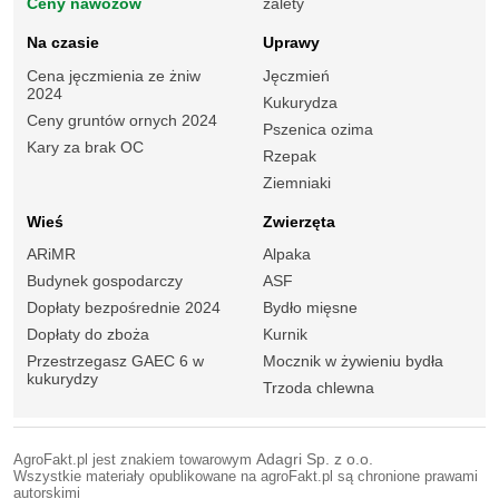
Ceny nawozów
zalety
Na czasie
Uprawy
Cena jęczmienia ze żniw
Jęczmień
2024
Kukurydza
Ceny gruntów ornych 2024
Pszenica ozima
Kary za brak OC
Rzepak
Ziemniaki
Wieś
Zwierzęta
ARiMR
Alpaka
Budynek gospodarczy
ASF
Dopłaty bezpośrednie 2024
Bydło mięsne
Dopłaty do zboża
Kurnik
Przestrzegasz GAEC 6 w
Mocznik w żywieniu bydła
kukurydzy
Trzoda chlewna
AgroFakt.pl jest znakiem towarowym
Adagri Sp. z o.o.
Wszystkie materiały opublikowane na agroFakt.pl są chronione prawami
autorskimi