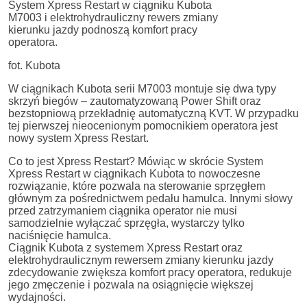
System Xpress Restart w ciągniku Kubota
M7003 i elektrohydrauliczny rewers zmiany
kierunku jazdy podnoszą komfort pracy
operatora.
fot. Kubota
W ciągnikach Kubota serii M7003 montuje się dwa typy
skrzyń biegów – zautomatyzowaną Power Shift oraz
bezstopniową przekładnię automatyczną KVT. W przypadku
tej pierwszej nieocenionym pomocnikiem operatora jest
nowy system Xpress Restart.
Co to jest Xpress Restart? Mówiąc w skrócie System
Xpress Restart w ciągnikach Kubota to nowoczesne
rozwiązanie, które pozwala na sterowanie sprzęgłem
głównym za pośrednictwem pedału hamulca. Innymi słowy
przed zatrzymaniem ciągnika operator nie musi
samodzielnie wyłączać sprzęgła, wystarczy tylko
naciśnięcie hamulca.
Ciągnik Kubota z systemem Xpress Restart oraz
elektrohydraulicznym rewersem zmiany kierunku jazdy
zdecydowanie zwiększa komfort pracy operatora, redukuje
jego zmęczenie i pozwala na osiągnięcie większej
wydajności.