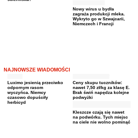
Nowy wirus u bydła
zagraża produkcji mleka.
Wykryto go w Szwajcarii,
Niemczech i Francji
NAJNOWSZE WIADOMOŚCI
Luximo jesienią przeciwko
Ceny skupu tuczników:
odpornym rasom
nawet 7,50 zł/kg za klasę E.
wyczyńca. Niemcy
Brak świń napędza kolejne
czasowo dopuściły
podwyżki
herbicyd
Kleszcze czają się nawet
na podwórku. Tych miejsc
na ciele nie wolno pominąć