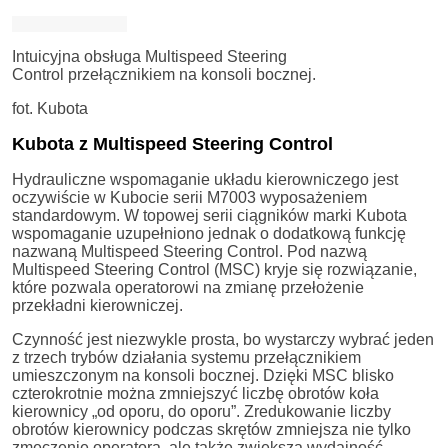
Intuicyjna obsługa Multispeed Steering
Control przełącznikiem na konsoli bocznej.
fot. Kubota
Kubota z Multispeed Steering Control
Hydrauliczne wspomaganie układu kierowniczego jest
oczywiście w Kubocie serii M7003 wyposażeniem
standardowym. W topowej serii ciągników marki Kubota
wspomaganie uzupełniono jednak o dodatkową funkcję
nazwaną Multispeed Steering Control. Pod nazwą
Multispeed Steering Control (MSC) kryje się rozwiązanie,
które pozwala operatorowi na zmianę przełożenie
przekładni kierowniczej.
Czynność jest niezwykle prosta, bo wystarczy wybrać jeden
z trzech trybów działania systemu przełącznikiem
umieszczonym na konsoli bocznej. Dzięki MSC blisko
czterokrotnie można zmniejszyć liczbę obrotów koła
kierownicy „od oporu, do oporu”. Zredukowanie liczby
obrotów kierownicy podczas skrętów zmniejsza nie tylko
zmęczenie operatora, ale także zwiększa wydajność