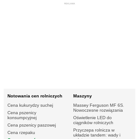
REKLAMA
Notowania cen rolniczych
Maszyny
Cena kukurydzy suchej
Massey Ferguson MF 6S.
Nowoczesne rozwiązania
Cena pszenicy
konsumpcyjnej
Oświetlenie LED do
ciągników rolniczych
Cena pszenicy paszowej
Przyczepa rolnicza w
Cena rzepaku
układzie tandem: wady i