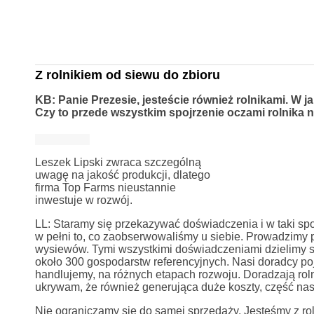
Z rolnikiem od siewu do zbioru
KB: Panie Prezesie, jesteście również rolnikami. W
Czy to przede wszystkim spojrzenie oczami rolnika 
Leszek Lipski zwraca szczególną
uwagę na jakość produkcji, dlatego
firma Top Farms nieustannie
inwestuje w rozwój.
LL: Staramy się przekazywać doświadczenia i w taki sp
w pełni to, co zaobserwowaliśmy u siebie. Prowadzimy p
wysiewów. Tymi wszystkimi doświadczeniami dzielimy się 
około 300 gospodarstw referencyjnych. Nasi doradcy poj
handlujemy, na różnych etapach rozwoju. Doradzają rol
ukrywam, że również generująca duże koszty, część nasz
Nie ograniczamy się do samej sprzedaży. Jesteśmy z ro