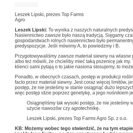
Leszek Lipski, prezes Top Farms
Agro
Leszek Lipski:
To wynika z naszych naturalnych predyspo
Nasiennictwo zawsze było naszą tradycją. Sięgamy cz
gospodarstwach rolnych nasiennictwo było permanentnym e
predyspozycje. Jeśli mówimy A, to powiedzmy i B.
Przygotowywaliśmy zawsze materiał siewny na własne potr
albo też mówili, że chcieliby mieć taką pszenicę jak my.
klienci sami pytają o to jakie nasiona stosujemy, to mo
Ponadto, w obecnych czasach, postęp w produkcji rośli
facto przez materiał siewny. Jest coraz więcej limitów,
postęp, że nie jesteśmy w stanie osiągnąć dużo lepszy
więc postęp idzie poprzez genetykę, a jego nośnikiem je
Osiągnęliśmy tak wysoki postęp, że nie jesteśmy
użycie nawozów czy agrotechnikę.
Leszek Lipski, prezes Top Farms Agro Sp. z o.o.
KB: Możemy wobec tego stwierdzić, że na tym etapi