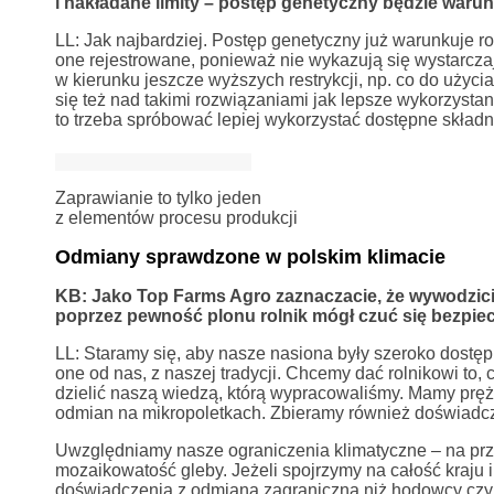
i nakładane limity – postęp genetyczny będzie warun
LL: Jak najbardziej. Postęp genetyczny już warunkuje ro
one rejestrowane, ponieważ nie wykazują się wystarczaj
w kierunku jeszcze wyższych restrykcji, np. co do użyci
się też nad takimi rozwiązaniami jak lepsze wykorzyst
to trzeba spróbować lepiej wykorzystać dostępne składni
Zaprawianie to tylko jeden
z elementów procesu produkcji
Odmiany sprawdzone w polskim klimacie
KB: Jako Top Farms Agro zaznaczacie, że wywodzicie 
poprzez pewność plonu rolnik mógł czuć się bezpiecz
LL: Staramy się, aby nasze nasiona były szeroko dostęp
one od nas, z naszej tradycji. Chcemy dać rolnikowi to,
dzielić naszą wiedzą, którą wypracowaliśmy. Mamy pręż
odmian na mikropoletkach. Zbieramy również doświadcz
Uwzględniamy nasze ograniczenia klimatyczne – na przy
mozaikowatość gleby. Jeżeli spojrzymy na całość kraju 
doświadczenia z odmianą zagraniczną niż hodowcy czy ro