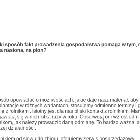
 jaki sposób fakt prowadzenia gospodarstwa pomaga w tym, 
na nasiona, na plon?
osób opowiadać o możliwościach, jakie daje nasz materiał, aby
lantacje w różnych wariantach, stosujemy odmienne terminy i g
z rolnikami. Istotny jest dla nas bliski kontakt z rolnikiem. M
awiają się w nich kilka razy w roku. Obserwują oni wzrost odmi
nikom, jak należy prowadzić daną odmianę. To bardzo ważna, a
ej działalności.
lnikiem od siewu do zbioru, oferujemy serwis posprzedażowy.