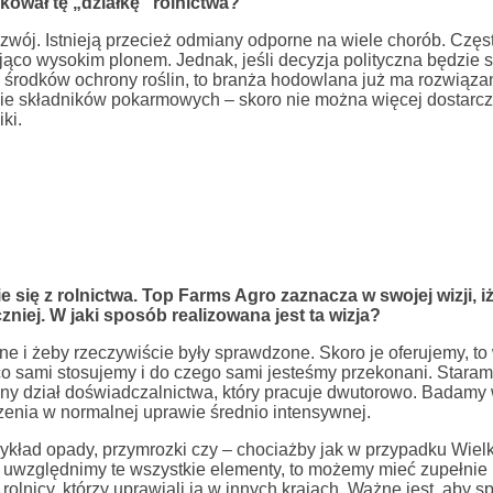
kował tę „działkę” rolnictwa?
zwój. Istnieją przecież odmiany odporne na wiele chorób. Częst
ąco wysokim plonem. Jednak, jeśli decyzja polityczna będzie s
a środków ochrony roślin, to branża hodowlana już ma rozwiąza
anie składników pokarmowych – skoro nie można więcej dostarcz
ki.
się z rolnictwa. Top Farms Agro zaznacza w swojej wizji, i
niej. W jaki sposób realizowana jest ta wizja?
ne i żeby rzeczywiście były sprawdzone. Skoro je oferujemy, t
 co sami stosujemy i do czego sami jesteśmy przekonani. Staram
ny dział doświadczalnictwa, który pracuje dwutorowo. Badamy
enia w normalnej uprawie średnio intensywnej.
kład opady, przymrozki czy – chociażby jak w przypadku Wielk
i uwzględnimy te wszystkie elementy, to możemy mieć zupełnie
lnicy, którzy uprawiali ją w innych krajach. Ważne jest, aby s