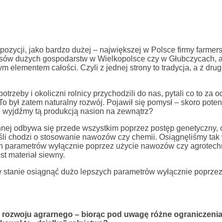
zycji, jako bardzo dużej – największej w Polsce firmy farmers
asów dużych gospodarstw w Wielkopolsce czy w Głubczycach, 
lementem całości. Czyli z jednej strony to tradycja, a z drug
zeby i okoliczni rolnicy przychodzili do nas, pytali co to za 
 To był zatem naturalny rozwój. Pojawił się pomysł – skoro poten
że wyjdźmy tą produkcją nasion na zewnątrz?
nnej odbywa się przede wszystkim poprzez postęp genetyczny, c
 jeśli chodzi o stosowanie nawozów czy chemii. Osiągnęliśmy tak
ch parametrów wyłącznie poprzez użycie nawozów czy agrotech
st materiał siewny.
 w stanie osiągnąć dużo lepszych parametrów wyłącznie poprze
e rozwoju agrarnego – biorąc pod uwagę różne ograniczeni