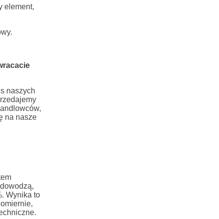
y element,
owy.
wracacie
es naszych
przedajemy
handlowców,
gę na nasze
utem
e dowodzą,
. Wynika to
nomiernie,
echniczne.