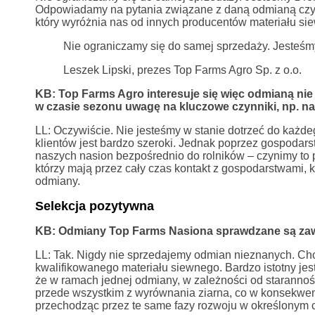
Odpowiadamy na pytania związane z daną odmianą czy też
który wyróżnia nas od innych producentów materiału si
Nie ograniczamy się do samej sprzedaży. Jesteśmy
Leszek Lipski, prezes Top Farms Agro Sp. z o.o.
KB: Top Farms Agro interesuje się więc odmianą nie
w czasie sezonu uwagę na kluczowe czynniki, np. na
LL: Oczywiście. Nie jesteśmy w stanie dotrzeć do każd
klientów jest bardzo szeroki. Jednak poprzez gospoda
naszych nasion bezpośrednio do rolników – czynimy to
którzy mają przez cały czas kontakt z gospodarstwami, k
odmiany.
Selekcja pozytywna
KB: Odmiany Top Farms Nasiona sprawdzane są za
LL: Tak. Nigdy nie sprzedajemy odmian nieznanych. Chc
kwalifikowanego materiału siewnego. Bardzo istotny je
że w ramach jednej odmiany, w zależności od staranno
przede wszystkim z wyrównania ziarna, co w konsekwencj
przechodząc przez te same fazy rozwoju w określonym c