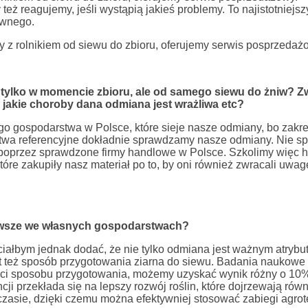
 reagujemy, jeśli wystąpią jakieś problemy. To najistotniejsz
ewnego.
 z rolnikiem od siewu do zbioru, oferujemy serwis posprzedaż
 tylko w momencie zbioru, ale od samego siewu do żniw? Z
 jakie choroby dana odmiana jest wrażliwa etc?
ego gospodarstwa w Polsce, które sieje nasze odmiany, bo zakr
rstwa referencyjne dokładnie sprawdzamy nasze odmiany. Nie s
 poprzez sprawdzone firmy handlowe w Polsce. Szkolimy więc 
tóre zakupiły nasz materiał po to, by oni również zwracali uwa
wsze we własnych gospodarstwach?
iałbym jednak dodać, że nie tylko odmiana jest ważnym atryb
st też sposób przygotowania ziarna do siewu. Badania naukow
ści sposobu przygotowania, możemy uzyskać wynik różny o 10%
i przekłada się na lepszy rozwój roślin, które dojrzewają rów
zasie, dzięki czemu można efektywniej stosować zabiegi agrot