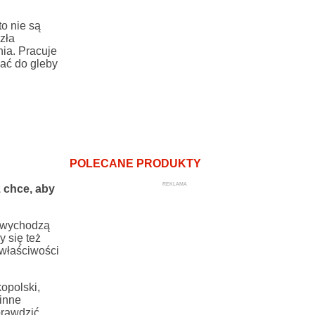
o nie są
zła
nia. Pracuje
ać do gleby
POLECANE PRODUKTY
REKLAMA
ż chce, aby
o wychodzą
y się też
 właściwości
opolski,
 inne
prawdzić