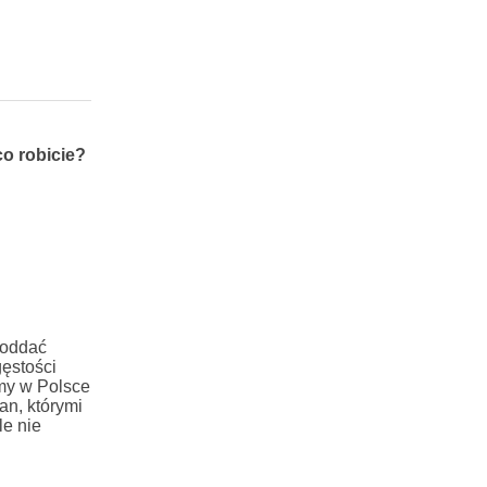
co robicie?
 oddać
ęstości
amy w Polsce
an, którymi
le nie