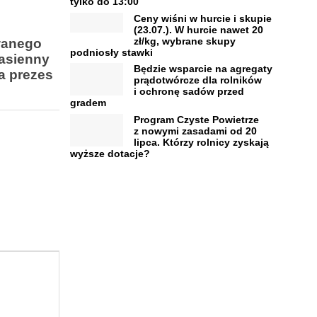
tylko do 13:00
Ceny wiśni w hurcie i skupie
(23.07.). W hurcie nawet 20
zł/kg, wybrane skupy
owanego
podniosły stawki
nasienny
Będzie wsparcie na agregaty
a prezes
prądotwórcze dla rolników
i ochronę sadów przed
gradem
Program Czyste Powietrze
z nowymi zasadami od 20
lipca. Którzy rolnicy zyskają
wyższe dotacje?