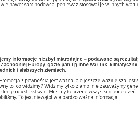
nie wie nawet sam hodowca, ponieważ stosował je w innych waru
jemy informacje niezbyt miarodajne – podawane są rezultat
. Zachodniej Europy, gdzie panują inne warunki klimatyczne
ednich i słabszych ziemiach.
Promocja z pewnością jest ważna, ale jeszcze ważniejsza jest 
ewny to, co widzimy? Widzimy tylko ziarno, nie zauważymy genet
e ten produkt jest wart. Musimy to przede wszystkim podeprzeć
biliśmy. To jest niewątpliwie bardzo ważna informacja.