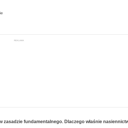
ie
REKLAMA
a w zasadzie fundamentalnego. Dlaczego właśnie nasiennict