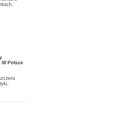
nkach.
y
. W Polsce
szczera
yki.