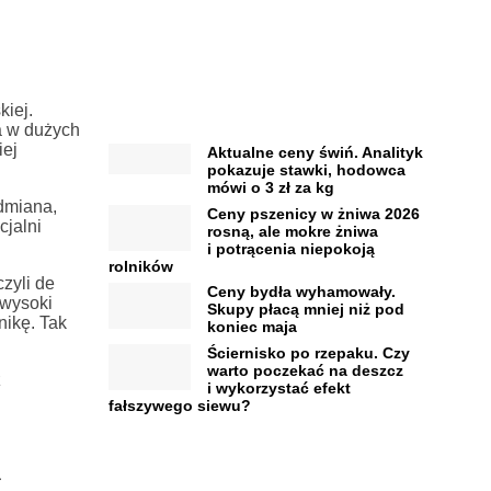
kiej.
a w dużych
iej
Aktualne ceny świń. Analityk
pokazuje stawki, hodowca
mówi o 3 zł za kg
odmiana,
Ceny pszenicy w żniwa 2026
cjalni
rosną, ale mokre żniwa
i potrącenia niepokoją
rolników
zyli de
Ceny bydła wyhamowały.
 wysoki
Skupy płacą mniej niż pod
nikę. Tak
koniec maja
Ściernisko po rzepaku. Czy
warto poczekać na deszcz
z
i wykorzystać efekt
fałszywego siewu?
a