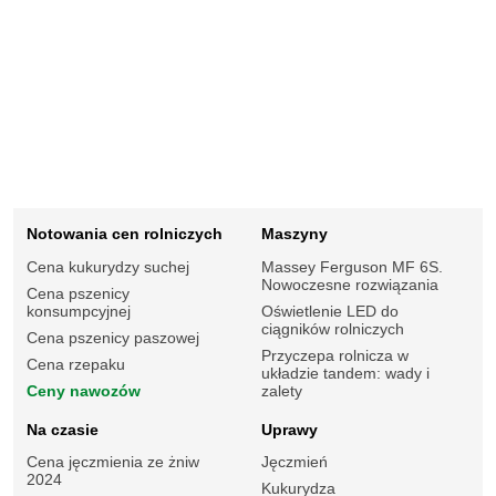
Notowania cen rolniczych
Maszyny
Cena kukurydzy suchej
Massey Ferguson MF 6S.
Nowoczesne rozwiązania
Cena pszenicy
konsumpcyjnej
Oświetlenie LED do
ciągników rolniczych
Cena pszenicy paszowej
Przyczepa rolnicza w
Cena rzepaku
układzie tandem: wady i
Ceny nawozów
zalety
Na czasie
Uprawy
Cena jęczmienia ze żniw
Jęczmień
2024
Kukurydza