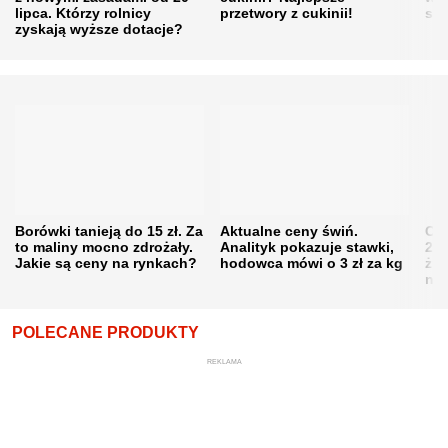
lipca. Którzy rolnicy
przetwory z cukinii!
się
zyskają wyższe dotacje?
Borówki tanieją do 15 zł. Za
Aktualne ceny świń.
Cen
to maliny mocno zdrożały.
Analityk pokazuje stawki,
202
Jakie są ceny na rynkach?
hodowca mówi o 3 zł za kg
żni
nie
POLECANE PRODUKTY
REKLAMA