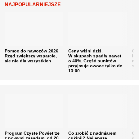
NAJPOPULARNIEJSZE
Pomoc do nawozów 2026.
Ceny wiśni dziś.
Cen
Rząd zwiększy wsparcie,
W skupach spadły nawet
i s
ale nie dla wszystkich
o 40%. Część punktów
naw
przyjmuje owoce tylko do
sku
13:00
Program Czyste Powietrze
Co zrobić z nadmiarem
Cen
z nowymi zasadami od 20
cukinii? Najlepsze
w h