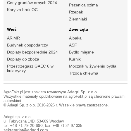
Ceny gruntów ornych 2024
Pszenica ozima
Kary za brak OC
Rzepak
Ziemniaki
Wieś
Zwierzęta
ARiMR
Alpaka
Budynek gospodarczy
ASF
Dopłaty bezpośrednie 2024
Bydło mięsne
Dopłaty do zboża
Kurnik
Przestrzegasz GAEC 6 w
Mocznik w żywieniu bydła
kukurydzy
Trzoda chlewna
AgroFakt.pl jest znakiem towarowym
Adagri Sp. z o.o.
Wszystkie materiały opublikowane na agroFakt.pl są chronione prawami
autorskimi
© Adagri Sp. z o.o. 2010-2026 r. Wszelkie prawa zastrzeżone.
Adagri sp. z o.o.
ul. Fabryczna 14D, 53-609 Wrocław
tel.
+48 71 79 20 690
, fax. +48 71 34 97 335
sekretariat@adagri.com