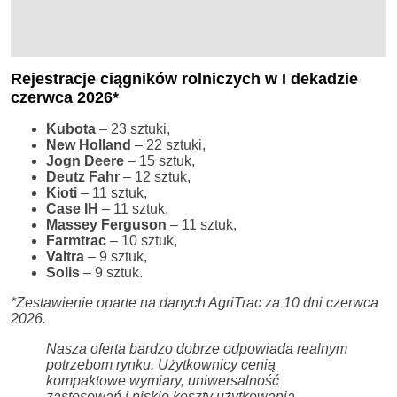
Rejestracje ciągników rolniczych w I dekadzie
czerwca 2026
*
Kubota
– 23 sztuki,
New Holland
– 22 sztuki,
Jogn Deere
– 15 sztuk,
Deutz Fahr
– 12 sztuk,
Kioti
– 11 sztuk,
Case IH
– 11 sztuk,
Massey Ferguson
– 11 sztuk,
Farmtrac
– 10 sztuk,
Valtra
– 9 sztuk,
Solis
– 9 sztuk.
*Zestawienie oparte na danych AgriTrac za 10 dni czerwca
2026.
Nasza oferta bardzo dobrze odpowiada realnym
potrzebom rynku. Użytkownicy cenią
kompaktowe wymiary, uniwersalność
zastosowań i niskie koszty użytkowania