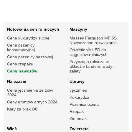
Notowania cen rolniczych
Maszyny
Cena kukurydzy suchej
Massey Ferguson MF 6S.
Nowoczesne rozwiązania
Cena pszenicy
konsumpcyjnej
Oświetlenie LED do
ciągników rolniczych
Cena pszenicy paszowej
Przyczepa rolnicza w
Cena rzepaku
układzie tandem: wady i
Ceny nawozów
zalety
Na czasie
Uprawy
Cena jęczmienia ze żniw
Jęczmień
2024
Kukurydza
Ceny gruntów ornych 2024
Pszenica ozima
Kary za brak OC
Rzepak
Ziemniaki
Wieś
Zwierzęta