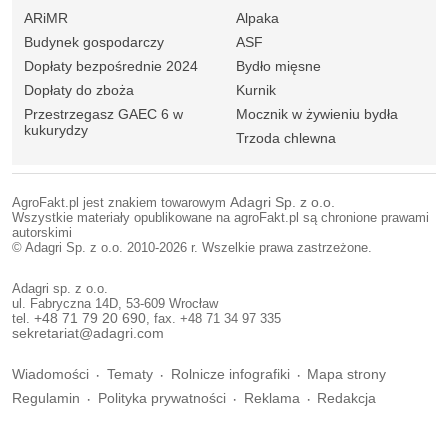
ARiMR
Alpaka
Budynek gospodarczy
ASF
Dopłaty bezpośrednie 2024
Bydło mięsne
Dopłaty do zboża
Kurnik
Przestrzegasz GAEC 6 w
Mocznik w żywieniu bydła
kukurydzy
Trzoda chlewna
AgroFakt.pl jest znakiem towarowym
Adagri Sp. z o.o.
Wszystkie materiały opublikowane na agroFakt.pl są chronione prawami
autorskimi
© Adagri Sp. z o.o. 2010-2026 r. Wszelkie prawa zastrzeżone.
Adagri sp. z o.o.
ul. Fabryczna 14D, 53-609 Wrocław
tel.
+48 71 79 20 690
, fax. +48 71 34 97 335
sekretariat@adagri.com
Wiadomości
Tematy
Rolnicze infografiki
Mapa strony
Regulamin
Polityka prywatności
Reklama
Redakcja