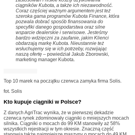
ciągników Kubota, a także ich niezawodność.
Coraz częściej ważnym argumentem jest też
szeroka gama programów Kubota Finance, która
pozwala dobrać sposób finansowania do
specyfiki danego gospodarstwa oraz silne
wsparcie dealerskie i serwisowe. Jesteśmy
bardzo wdzięczni za zaufanie, jakim Klienci
obdarzają markę Kubota. Nieustannie też
wsłuchujemy się w ich potrzeby, rozwijając
naszą ofertę
– powiedział Jakub Zborowski,
marketing manager Kubota.
Top 10 marek na początku czerwca zamyka firma Solis.
fot. Solis
Kto kupuje ciągniki w Polsce?
Z danych AgriTrac wynika, że w pierwszej dekadzie
czerwca rynek zdominowały ciągniki o mniejszych mocach
silnika. Ciągniki o mocach do 99 KM stanowiły aż 58%
wszystkich rejestracji w tym okresie. Znaczną część
stanowią także najmniejsze maszyny o mocach do 49 KM,