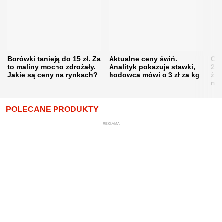
Borówki tanieją do 15 zł. Za
Aktualne ceny świń.
Cen
to maliny mocno zdrożały.
Analityk pokazuje stawki,
202
Jakie są ceny na rynkach?
hodowca mówi o 3 zł za kg
żni
nie
POLECANE PRODUKTY
REKLAMA