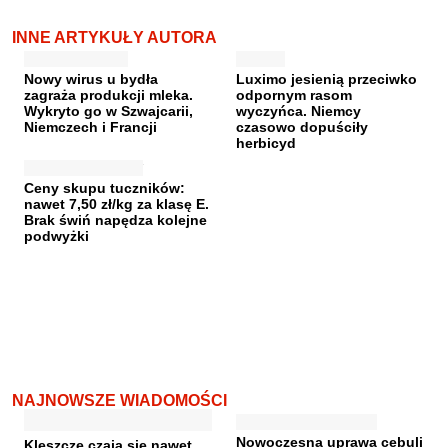
INNE ARTYKUŁY AUTORA
Nowy wirus u bydła
Luximo jesienią przeciwko
zagraża produkcji mleka.
odpornym rasom
Wykryto go w Szwajcarii,
wyczyńca. Niemcy
Niemczech i Francji
czasowo dopuściły
herbicyd
Ceny skupu tuczników:
nawet 7,50 zł/kg za klasę E.
Brak świń napędza kolejne
podwyżki
NAJNOWSZE WIADOMOŚCI
Nowoczesna uprawa cebuli
Kleszcze czają się nawet