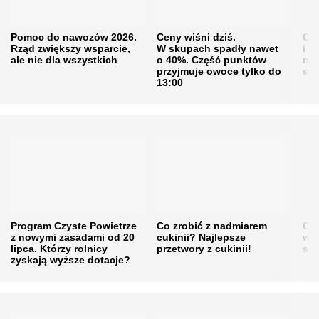
Pomoc do nawozów 2026.
Ceny wiśni dziś.
Cen
Rząd zwiększy wsparcie,
W skupach spadły nawet
i s
ale nie dla wszystkich
o 40%. Część punktów
naw
przyjmuje owoce tylko do
sku
13:00
Program Czyste Powietrze
Co zrobić z nadmiarem
Cen
z nowymi zasadami od 20
cukinii? Najlepsze
w h
lipca. Którzy rolnicy
przetwory z cukinii!
się
zyskają wyższe dotacje?