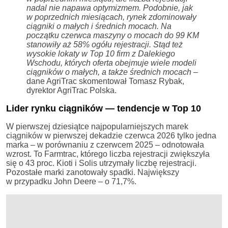
nadal nie napawa optymizmem. Podobnie, jak
w poprzednich miesiącach, rynek zdominowały
ciągniki o małych i średnich mocach. Na
początku czerwca maszyny o mocach do 99 KM
stanowiły aż 58% ogółu rejestracji. Stąd też
wysokie lokaty w Top 10 firm z Dalekiego
Wschodu, których oferta obejmuje wiele modeli
ciągników o małych, a także średnich mocach
–
dane AgriTrac skomentował Tomasz Rybak,
dyrektor AgriTrac Polska.
Lider rynku ciągników — tendencje w Top 10
W pierwszej dziesiątce najpopularniejszych marek
ciągników w pierwszej dekadzie czerwca 2026 tylko jedna
marka – w porównaniu z czerwcem 2025 – odnotowała
wzrost. To Farmtrac, którego liczba rejestracji zwiększyła
się o 43 proc. Kioti i Solis utrzymały liczbę rejestracji.
Pozostałe marki zanotowały spadki. Największy
w przypadku John Deere – o 71,7%.