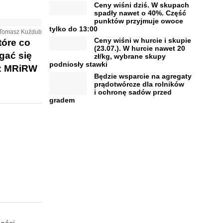
Ceny wiśni dziś. W skupach
spadły nawet o 40%. Część
punktów przyjmuje owoce
tylko do 13:00
. Tomasz Kuźdub
Ceny wiśni w hurcie i skupie
tóre co
(23.07.). W hurcie nawet 20
gać się
zł/kg, wybrane skupy
podniosły stawki
ez MRiRW
Będzie wsparcie na agregaty
prądotwórcze dla rolników
i ochronę sadów przed
gradem