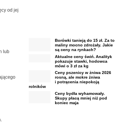
cy od jej
Borówki tanieją do 15 zł. Za to
maliny mocno zdrożały. Jakie
są ceny na rynkach?
h lub
Aktualne ceny świń. Analityk
pokazuje stawki, hodowca
mówi o 3 zł za kg
Ceny pszenicy w żniwa 2026
ającego
rosną, ale mokre żniwa
i potrącenia niepokoją
rolników
Ceny bydła wyhamowały.
Skupy płacą mniej niż pod
koniec maja
.