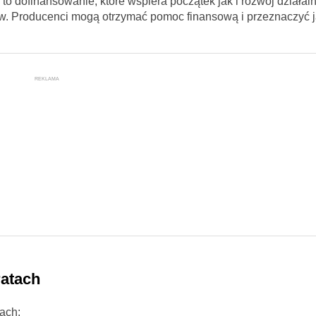
to dofinansowanie, które wspiera początek jak i rozwój działal
ów. Producenci mogą otrzymać pomoc finansową i przeznaczyć j
REKLAMA
ratach
ach: