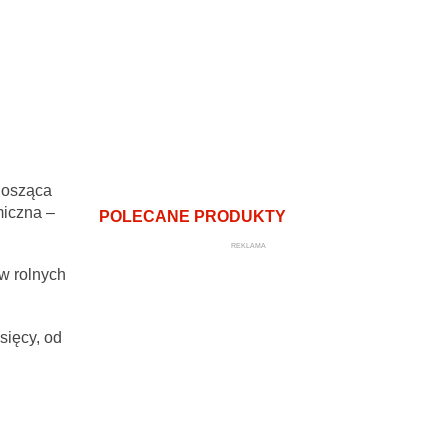
nosząca
miczna –
POLECANE PRODUKTY
REKLAMA
w rolnych
sięcy, od