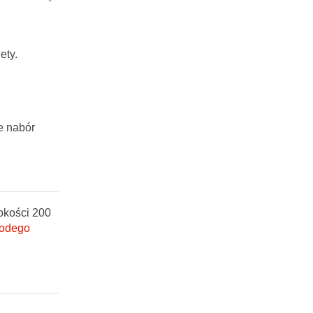
ety.
e nabór
okości 200
łodego