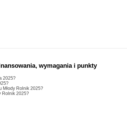
inansowania, wymagania i punkty
ka 2025?
025?
u Młody Rolnik 2025?
y Rolnik 2025?