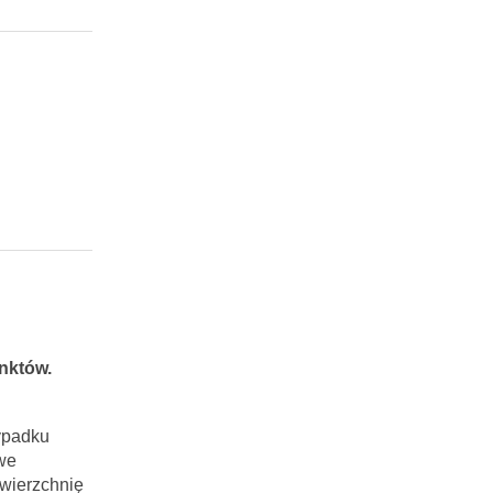
nktów.
ypadku
we
wierzchnię