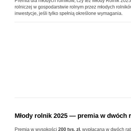
Premia dla młodych rolników, czy też Młody Rolnik 2025 
rolniczej w gospodarstwie rolnym przez młodych rolnik
inwestycje, jeśli tylko spełnią określone wymagania.
Młody rolnik 2025 — premia w dwóch 
Premia w wysokości
200 tys. zł,
wypłacana w dwóch rat