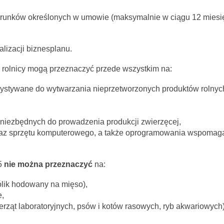
arunków określonych w umowie (maksymalnie w ciągu 12 miesię
alizacji biznesplanu.
rolnicy mogą przeznaczyć przede wszystkim na:
ystywane do wytwarzania nieprzetworzonych produktów rolnyc
 niezbędnych do prowadzenia produkcji zwierzęcej,
az sprzętu komputerowego, a także oprogramowania wspomag
5
nie można przeznaczyć
na:
ólik hodowany na mięso),
e,
ierząt laboratoryjnych, psów i kotów rasowych, ryb akwariowych)