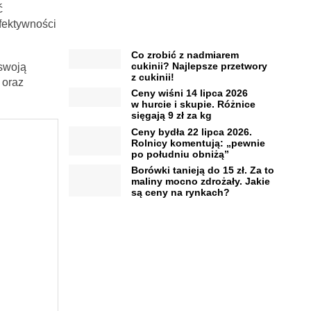
ć
fektywności
Co zrobić z nadmiarem
cukinii? Najlepsze przetwory
 swoją
z cukinii!
 oraz
Ceny wiśni 14 lipca 2026
w hurcie i skupie. Różnice
sięgają 9 zł za kg
Ceny bydła 22 lipca 2026.
Rolnicy komentują: „pewnie
po południu obniżą”
Borówki tanieją do 15 zł. Za to
maliny mocno zdrożały. Jakie
są ceny na rynkach?