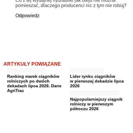
Co z tej wydajnej hydrauliki jak oleju nie można
pomieszać, dlaczego producenci nic z tym nie robią?
Odpowiedz
ARTYKUŁY POWIĄZANE
Ranking marek ciągników
Lider rynku ciągników
rolniczych po dwóch
w pierwszej dekadzie lipca
dekadach lipca 2026. Dane
2026
AgriTrac
Najpopularniejszy ciągnik
rolniczy w pierwszym
półroczu 2026