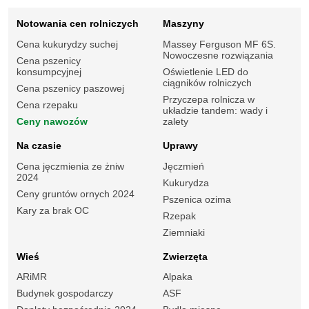
Notowania cen rolniczych
Maszyny
Cena kukurydzy suchej
Massey Ferguson MF 6S.
Nowoczesne rozwiązania
Cena pszenicy
konsumpcyjnej
Oświetlenie LED do
ciągników rolniczych
Cena pszenicy paszowej
Przyczepa rolnicza w
Cena rzepaku
układzie tandem: wady i
Ceny nawozów
zalety
Na czasie
Uprawy
Cena jęczmienia ze żniw
Jęczmień
2024
Kukurydza
Ceny gruntów ornych 2024
Pszenica ozima
Kary za brak OC
Rzepak
Ziemniaki
Wieś
Zwierzęta
ARiMR
Alpaka
Budynek gospodarczy
ASF