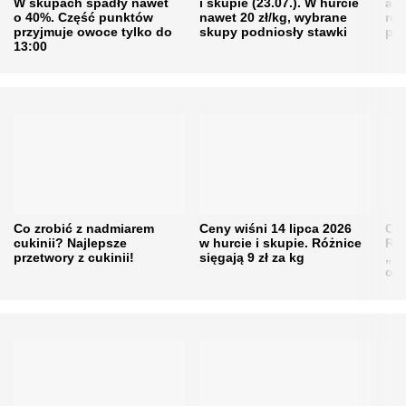
W skupach spadły nawet
i skupie (23.07.). W hurcie
agr
o 40%. Część punktów
nawet 20 zł/kg, wybrane
rol
przyjmuje owoce tylko do
skupy podniosły stawki
pr
13:00
Co zrobić z nadmiarem
Ceny wiśni 14 lipca 2026
Cen
cukinii? Najlepsze
w hurcie i skupie. Różnice
Rol
przetwory z cukinii!
sięgają 9 zł za kg
„pe
obn