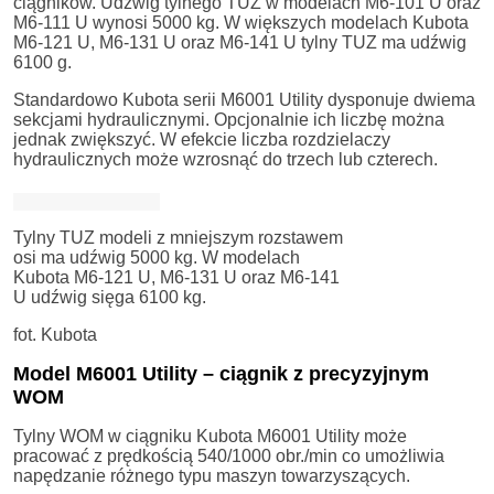
ciągników. Udźwig tylnego TUZ w modelach M6-101 U oraz
M6-111 U wynosi 5000 kg. W większych modelach Kubota
M6-121 U, M6-131 U oraz M6-141 U tylny TUZ ma udźwig
6100 g.
Standardowo Kubota serii M6001 Utility dysponuje dwiema
sekcjami hydraulicznymi. Opcjonalnie ich liczbę można
jednak zwiększyć. W efekcie liczba rozdzielaczy
hydraulicznych może wzrosnąć do trzech lub czterech.
Tylny TUZ modeli z mniejszym rozstawem
osi ma udźwig 5000 kg. W modelach
Kubota M6-121 U, M6-131 U oraz M6-141
U udźwig sięga 6100 kg.
fot. Kubota
Model M6001 Utility – ciągnik z precyzyjnym
WOM
Tylny WOM w ciągniku Kubota M6001 Utility może
pracować z prędkością 540/1000 obr./min co umożliwia
napędzanie różnego typu maszyn towarzyszących.