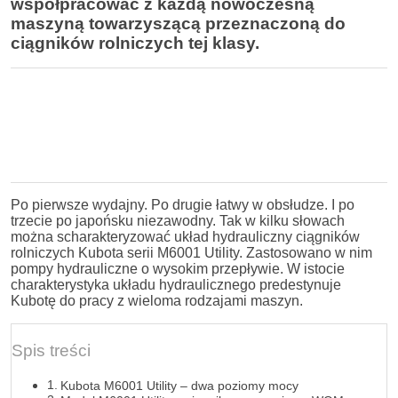
współpracować z każdą nowoczesną
maszyną towarzyszącą przeznaczoną do
ciągników rolniczych tej klasy.
Po pierwsze wydajny. Po drugie łatwy w obsłudze. I po
trzecie po japońsku niezawodny. Tak w kilku słowach
można scharakteryzować układ hydrauliczny ciągników
rolniczych Kubota serii M6001 Utility. Zastosowano w nim
pompy hydrauliczne o wysokim przepływie. W istocie
charakterystyka układu hydraulicznego predestynuje
Kubotę do pracy z wieloma rodzajami maszyn.
Spis treści
Kubota M6001 Utility – dwa poziomy mocy