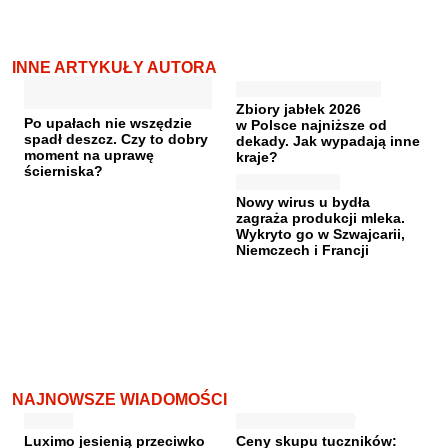
INNE ARTYKUŁY AUTORA
Zbiory jabłek 2026
Po upałach nie wszędzie
w Polsce najniższe od
spadł deszcz. Czy to dobry
dekady. Jak wypadają inne
moment na uprawę
kraje?
ścierniska?
Nowy wirus u bydła
zagraża produkcji mleka.
Wykryto go w Szwajcarii,
Niemczech i Francji
NAJNOWSZE WIADOMOŚCI
Luximo jesienią przeciwko
Ceny skupu tuczników: