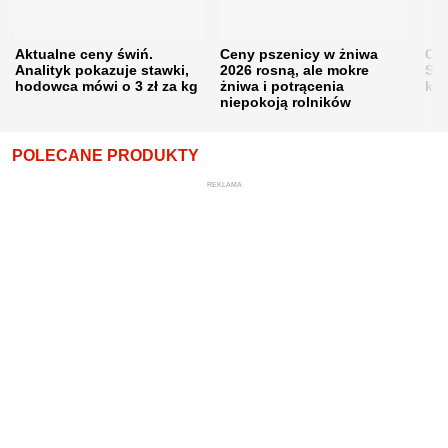
Aktualne ceny świń.
Ceny pszenicy w żniwa
Ce
Analityk pokazuje stawki,
2026 rosną, ale mokre
Sku
hodowca mówi o 3 zł za kg
żniwa i potrącenia
kon
niepokoją rolników
POLECANE PRODUKTY
REKLAMA