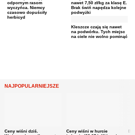
odpornym rasom
nawet 7,50 zł/kg za klasę E.
wyczyńca. Niemcy
Brak świń napędza kolejne
czasowo dopuściły
podwyżki
herbicyd
Kleszcze czają się nawet
na podwórku. Tych miejsc
na ciele nie wolno pominąć
NAJPOPULARNIEJSZE
Ceny wiśni dziś.
Ceny wiśni w hurcie
Będ