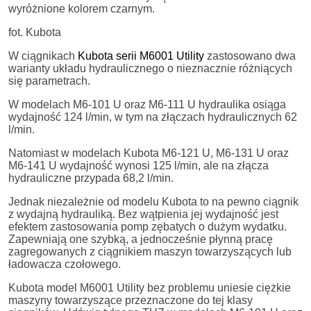
wyróżnione kolorem czarnym.
fot. Kubota
W ciągnikach
Kubota serii M6001 Utility
zastosowano dwa
warianty układu hydraulicznego o nieznacznie różniących
się parametrach.
W modelach M6-101 U oraz M6-111 U hydraulika osiąga
wydajność 124 l/min, w tym na złączach hydraulicznych 62
l/min.
Natomiast w modelach Kubota M6-121 U, M6-131 U oraz
M6-141 U wydajność wynosi 125 l/min, ale na złącza
hydrauliczne przypada 68,2 l/min.
Jednak niezależnie od modelu Kubota to na pewno ciągnik
z wydajną hydrauliką. Bez wątpienia jej wydajność jest
efektem zastosowania pomp zębatych o dużym wydatku.
Zapewniają one szybką, a jednocześnie płynną pracę
zagregowanych z ciągnikiem maszyn towarzyszących lub
ładowacza czołowego.
Kubota model M6001 Utility bez problemu uniesie ciężkie
maszyny towarzyszące przeznaczone do tej klasy