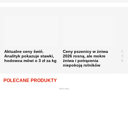
Aktualne ceny świń.
Ceny pszenicy w żniwa
Ce
Analityk pokazuje stawki,
2026 rosną, ale mokre
Sku
hodowca mówi o 3 zł za kg
żniwa i potrącenia
kon
niepokoją rolników
POLECANE PRODUKTY
REKLAMA