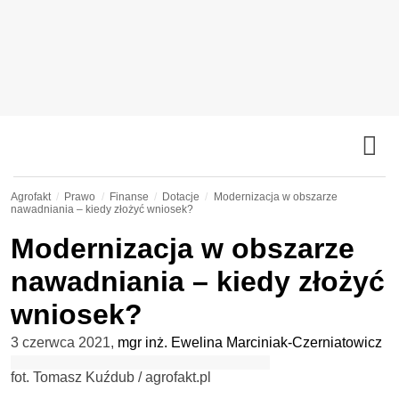
Agrofakt
Prawo
Finanse
Dotacje
Modernizacja w obszarze
nawadniania – kiedy złożyć wniosek?
Modernizacja w obszarze
nawadniania – kiedy złożyć
wniosek?
3 czerwca 2021
,
mgr inż. Ewelina Marciniak-Czerniatowicz
fot. Tomasz Kuźdub / agrofakt.pl