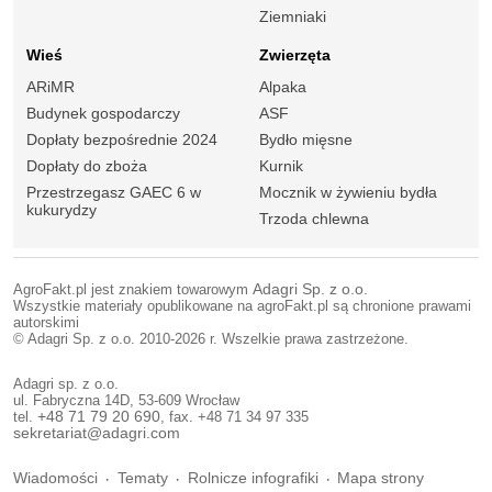
Ziemniaki
Wieś
Zwierzęta
ARiMR
Alpaka
Budynek gospodarczy
ASF
Dopłaty bezpośrednie 2024
Bydło mięsne
Dopłaty do zboża
Kurnik
Przestrzegasz GAEC 6 w
Mocznik w żywieniu bydła
kukurydzy
Trzoda chlewna
AgroFakt.pl jest znakiem towarowym
Adagri Sp. z o.o.
Wszystkie materiały opublikowane na agroFakt.pl są chronione prawami
autorskimi
© Adagri Sp. z o.o. 2010-2026 r. Wszelkie prawa zastrzeżone.
Adagri sp. z o.o.
ul. Fabryczna 14D, 53-609 Wrocław
tel.
+48 71 79 20 690
, fax. +48 71 34 97 335
sekretariat@adagri.com
Wiadomości
Tematy
Rolnicze infografiki
Mapa strony