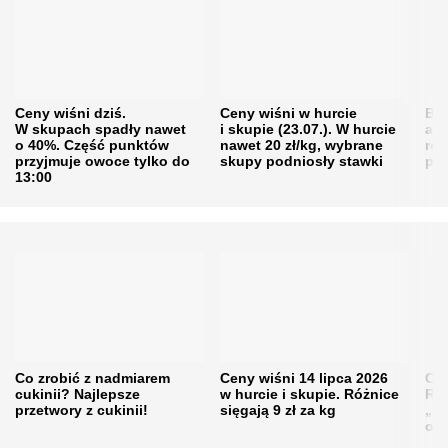
Ceny wiśni dziś.
Ceny wiśni w hurcie
Będ
W skupach spadły nawet
i skupie (23.07.). W hurcie
agr
o 40%. Część punktów
nawet 20 zł/kg, wybrane
rol
przyjmuje owoce tylko do
skupy podniosły stawki
pr
13:00
Co zrobić z nadmiarem
Ceny wiśni 14 lipca 2026
Cen
cukinii? Najlepsze
w hurcie i skupie. Różnice
Rol
przetwory z cukinii!
sięgają 9 zł za kg
„pe
obn