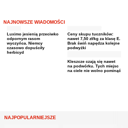
NAJNOWSZE WIADOMOŚCI
Luximo jesienią przeciwko
Ceny skupu tuczników:
odpornym rasom
nawet 7,50 zł/kg za klasę E.
wyczyńca. Niemcy
Brak świń napędza kolejne
czasowo dopuściły
podwyżki
herbicyd
Kleszcze czają się nawet
na podwórku. Tych miejsc
na ciele nie wolno pominąć
NAJPOPULARNIEJSZE