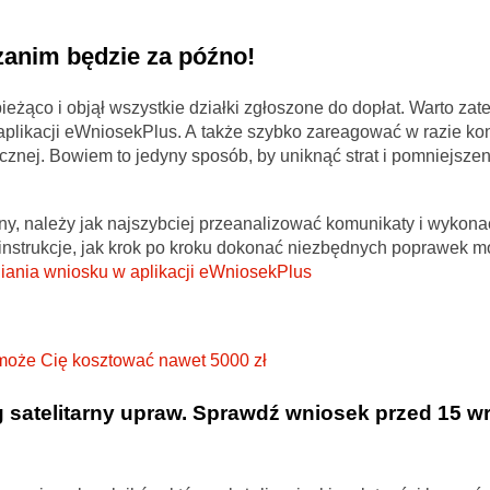
 zanim będzie za późno!
eżąco i objął wszystkie działki zgłoszone do dopłat. Warto zat
plikacji eWniosekPlus. A także szybko zareagować w razie ko
cznej. Bowiem to jedyny sposób, by uniknąć strat i pomniejszen
ony, należy jak najszybciej przeanalizować komunikaty i wykon
 instrukcje, jak krok po kroku dokonać niezbędnych poprawek 
niania wniosku w aplikacji eWniosekPlus
może Cię kosztować nawet 5000 zł
 satelitarny upraw. Sprawdź wniosek przed 15 wr