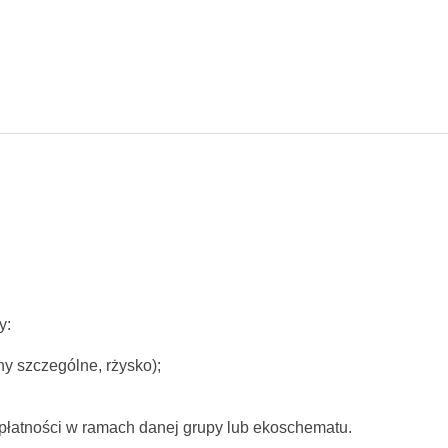
y:
y szczególne, rżysko);
płatności w ramach danej grupy lub ekoschematu.