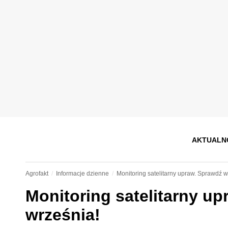
AKTUALN
Agrofakt
Informacje dzienne
Monitoring satelitarny upraw. Sprawdź 
Monitoring satelitarny u
września!