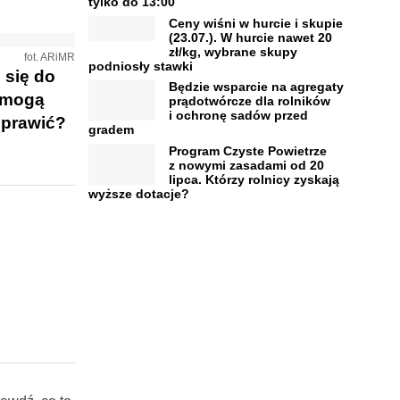
tylko do 13:00
Ceny wiśni w hurcie i skupie
(23.07.). W hurcie nawet 20
zł/kg, wybrane skupy
fot. ARiMR
podniosły stawki
 się do
Będzie wsparcie na agregaty
i mogą
prądotwórcze dla rolników
i ochronę sadów przed
oprawić?
gradem
Program Czyste Powietrze
z nowymi zasadami od 20
lipca. Którzy rolnicy zyskają
wyższe dotacje?