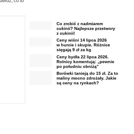
awdź, co to
Co zrobić z nadmiarem
cukinii? Najlepsze przetwory
z cukinii!
Ceny wiśni 14 lipca 2026
w hurcie i skupie. Różnice
sięgają 9 zł za kg
Ceny bydła 22 lipca 2026.
Rolnicy komentują: „pewnie
po południu obniżą”
Borówki tanieją do 15 zł. Za to
maliny mocno zdrożały. Jakie
są ceny na rynkach?