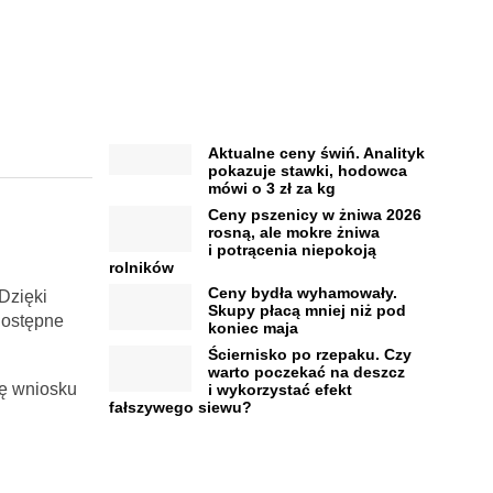
Aktualne ceny świń. Analityk
pokazuje stawki, hodowca
mówi o 3 zł za kg
Ceny pszenicy w żniwa 2026
rosną, ale mokre żniwa
i potrącenia niepokoją
rolników
Ceny bydła wyhamowały.
 Dzięki
Skupy płacą mniej niż pod
dostępne
koniec maja
Ściernisko po rzepaku. Czy
warto poczekać na deszcz
tę wniosku
i wykorzystać efekt
fałszywego siewu?