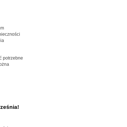
em
nieczności
ia
ać potrzebne
można
ześnia!