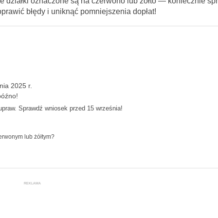
je działki oznaczone są na czerwono lub żółto — koniecznie spr
prawić błędy i uniknąć pomniejszenia dopłat!
ia 2025 r.
późno!
 upraw. Sprawdź wniosek przed 15 września!
zerwonym lub żółtym?
REKLAMA