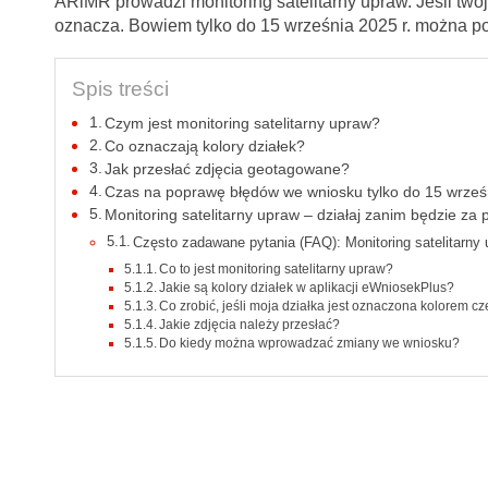
ARiMR prowadzi monitoring satelitarny upraw. Jeśli two
oznacza. Bowiem tylko do 15 września 2025 r. można po
Spis treści
Czym jest monitoring satelitarny upraw?
Co oznaczają kolory działek?
Jak przesłać zdjęcia geotagowane?
Czas na poprawę błędów we wniosku tylko do 15 wrześn
Monitoring satelitarny upraw – działaj zanim będzie za 
Często zadawane pytania (FAQ): Monitoring satelitarny
Co to jest monitoring satelitarny upraw?
Jakie są kolory działek w aplikacji eWniosekPlus?
Co zrobić, jeśli moja działka jest oznaczona kolorem c
Jakie zdjęcia należy przesłać?
Do kiedy można wprowadzać zmiany we wniosku?