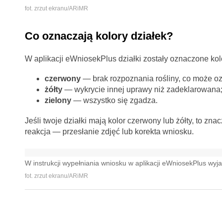
fot. zrzut ekranu/ARiMR
Co oznaczają kolory działek?
W aplikacji eWniosekPlus działki zostały oznaczone kol
czerwony
— brak rozpoznania rośliny, co może o
żółty
— wykrycie innej uprawy niż zadeklarowana
zielony
— wszystko się zgadza.
Jeśli twoje działki mają kolor czerwony lub żółty, to z
reakcja — przesłanie zdjęć lub korekta wniosku.
W instrukcji wypełniania wniosku w aplikacji eWniosekPlus wy
fot. zrzut ekranu/ARiMR