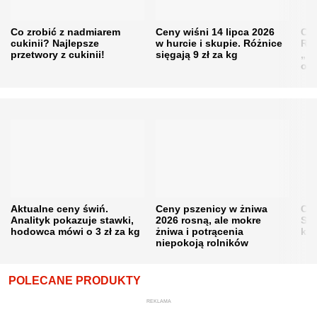
Co zrobić z nadmiarem
Ceny wiśni 14 lipca 2026
Cen
cukinii? Najlepsze
w hurcie i skupie. Różnice
Rol
przetwory z cukinii!
sięgają 9 zł za kg
„pe
obn
Aktualne ceny świń.
Ceny pszenicy w żniwa
Ce
Analityk pokazuje stawki,
2026 rosną, ale mokre
Sku
hodowca mówi o 3 zł za kg
żniwa i potrącenia
kon
niepokoją rolników
POLECANE PRODUKTY
REKLAMA