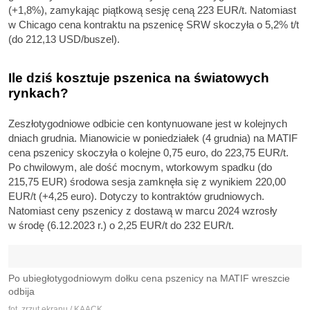
(+1,8%), zamykając piątkową sesję ceną 223 EUR/t. Natomiast
w Chicago cena kontraktu na pszenicę SRW skoczyła o 5,2% t/t
(do 212,13 USD/buszel).
Ile dziś kosztuje pszenica na światowych
rynkach?
Zeszłotygodniowe odbicie cen kontynuowane jest w kolejnych
dniach grudnia. Mianowicie w poniedziałek (4 grudnia) na MATIF
cena pszenicy skoczyła o kolejne 0,75 euro, do 223,75 EUR/t.
Po chwilowym, ale dość mocnym, wtorkowym spadku (do
215,75 EUR) środowa sesja zamknęła się z wynikiem 220,00
EUR/t (+4,25 euro). Dotyczy to kontraktów grudniowych.
Natomiast ceny pszenicy z dostawą w marcu 2024 wzrosły
w środę (6.12.2023 r.) o 2,25 EUR/t do 232 EUR/t.
Po ubiegłotygodniowym dołku cena pszenicy na MATIF wreszcie
odbija
fot. zrzut ekranu / KAACK