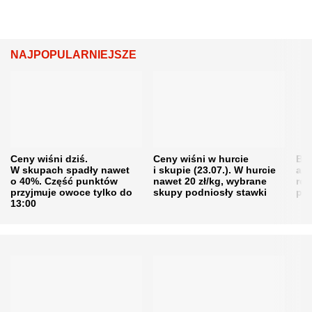
NAJPOPULARNIEJSZE
Ceny wiśni dziś.
Ceny wiśni w hurcie
Będ
W skupach spadły nawet
i skupie (23.07.). W hurcie
agr
o 40%. Część punktów
nawet 20 zł/kg, wybrane
rol
przyjmuje owoce tylko do
skupy podniosły stawki
pr
13:00