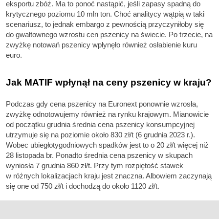
eksportu zbóż. Ma to ponoć nastąpić, jeśli zapasy spadną do
krytycznego poziomu 10 mln ton. Choć analitycy wątpią w taki
scenariusz, to jednak embargo z pewnością przyczyniłoby się
do gwałtownego wzrostu cen pszenicy na świecie. Po trzecie, na
zwyżkę notowań pszenicy wpłynęło również osłabienie kuru
euro.
Jak MATIF wpłynął na ceny pszenicy w kraju?
Podczas gdy cena pszenicy na Euronext ponownie wzrosła,
zwyżkę odnotowujemy również na rynku krajowym. Mianowicie
od początku grudnia średnia cena pszenicy konsumpcyjnej
utrzymuje się na poziomie około 830 zł/t (6 grudnia 2023 r.).
Wobec ubiegłotygodniowych spadków jest to o 20 zł/t więcej niż
28 listopada br. Ponadto średnia cena pszenicy w skupach
wyniosła 7 grudnia 860 zł/t. Przy tym rozpiętość stawek
w różnych lokalizacjach kraju jest znaczna. Albowiem zaczynają
się one od 750 zł/t i dochodzą do około 1120 zł/t.