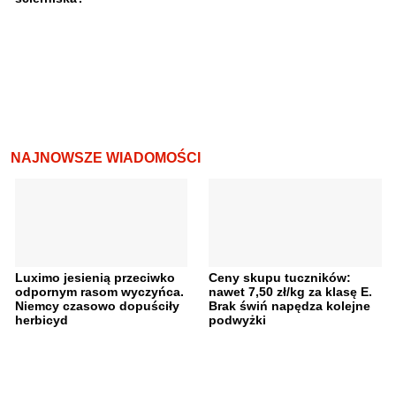
NAJNOWSZE WIADOMOŚCI
Luximo jesienią przeciwko
Ceny skupu tuczników:
odpornym rasom wyczyńca.
nawet 7,50 zł/kg za klasę E.
Niemcy czasowo dopuściły
Brak świń napędza kolejne
herbicyd
podwyżki