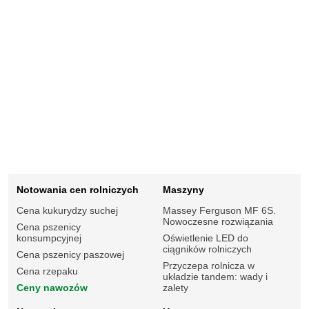
Notowania cen rolniczych
Maszyny
Cena kukurydzy suchej
Massey Ferguson MF 6S.
Nowoczesne rozwiązania
Cena pszenicy
konsumpcyjnej
Oświetlenie LED do
ciągników rolniczych
Cena pszenicy paszowej
Przyczepa rolnicza w
Cena rzepaku
układzie tandem: wady i
Ceny nawozów
zalety