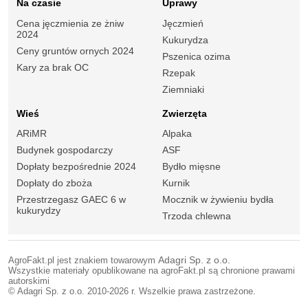
Na czasie
Uprawy
Cena jęczmienia ze żniw
Jęczmień
2024
Kukurydza
Ceny gruntów ornych 2024
Pszenica ozima
Kary za brak OC
Rzepak
Ziemniaki
Wieś
Zwierzęta
ARiMR
Alpaka
Budynek gospodarczy
ASF
Dopłaty bezpośrednie 2024
Bydło mięsne
Dopłaty do zboża
Kurnik
Przestrzegasz GAEC 6 w
Mocznik w żywieniu bydła
kukurydzy
Trzoda chlewna
AgroFakt.pl jest znakiem towarowym
Adagri Sp. z o.o.
Wszystkie materiały opublikowane na agroFakt.pl są chronione prawami
autorskimi
© Adagri Sp. z o.o. 2010-2026 r. Wszelkie prawa zastrzeżone.