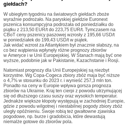
giełdach?
W ubiegłym tygodniu na światowych giełdach zboże
wyraźnie podrożało. Na paryskiej giełdzie Euronext
pszenica konsumpcyjna podrożała od poniedziałku do
piątku z 213,50 EUR/t do 223,75 EUR/t. Tymczasem na
CBoT ceny pszenicy paszowej wzrosły z 195,66 USD/t
w poniedziałek do 199,43 USD/t w piątek.
Jak widać wzrost za Atlantykiem był znacznie słabszy, na
co bez wątpienia wpłynęły różne prognozy zbiorów
w Ameryce i w Unii Europejskiej. W Stanach mają być one
wyższe, podobnie jak w Pakistanie, Kazachstanie i Rosji.
Natomiast prognozy dla Unii Europejskiej są niezbyt
korzystne. Wg Copa-Cogeca zbiory zbóż maja być niższe
o 4,7% w stosunku do 2023 r. i wynieść 257,3 mln ton.
Ponadto na ceny w Europie wpływa gorsza prognoza
zbiorów na Ukrainie. Kraj ten cierpi z powodu utrzymującej
się od dłuższego czasu suszy oraz wysokich temperatur.
Jednakże większe kłopoty występują w zachodniej Europie,
gdzie z powodu wilgotnej i niestabilnej pogody zbiory zbóż
uległy opóźnieniu. Swoje robią też gwałtowne zjawiska
pogodowe, np. burze i gradobicia, które dewastują
niemalże gotowe do zbiorów pola.