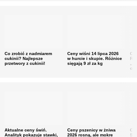
Co zrobić z nadmiarem
Ceny wiśni 14 lipca 2026
Cen
cukinii? Najlepsze
w hurcie i skupie. Różnice
Rol
przetwory z cukinii!
sięgają 9 zł za kg
„pe
obn
Aktualne ceny świń.
Ceny pszenicy w żniwa
Ce
Analityk pokazuje stawki,
2026 rosną, ale mokre
Sku