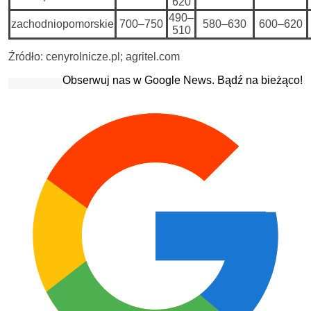
620
490–
zachodniopomorskie
700–750
580–630
600–620
510
Źródło: cenyrolnicze.pl; agritel.com
Obserwuj nas w Google News. Bądź na bieżąco!