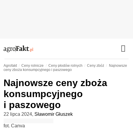
Agrofakt
Ceny rolnicze
Ceny płodów rolnych
Ceny zbóż
Najnowsze
ceny zboża konsumpcyjnego i paszowego
Najnowsze ceny zboża
konsumpcyjnego
i paszowego
22 lipca 2024
,
Sławomir Głuszek
fot. Canva