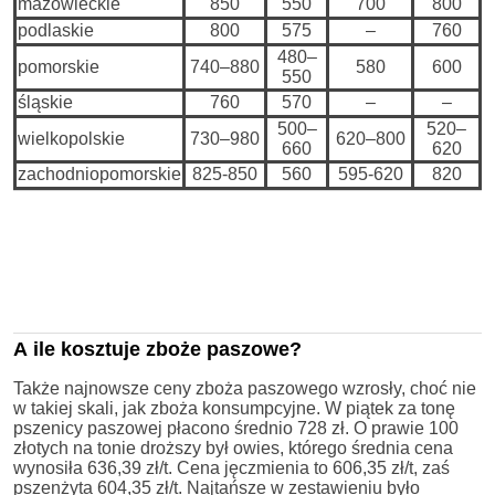
mazowieckie
850
550
700
800
podlaskie
800
575
–
760
480–
pomorskie
740–880
580
600
550
śląskie
760
570
–
–
500–
520–
wielkopolskie
730–980
620–800
660
620
zachodniopomorskie
825-850
560
595-620
820
A ile kosztuje zboże paszowe?
Także najnowsze ceny zboża paszowego wzrosły, choć nie
w takiej skali, jak zboża konsumpcyjne. W piątek za tonę
pszenicy paszowej płacono średnio 728 zł. O prawie 100
złotych na tonie droższy był owies, którego średnia cena
wynosiła 636,39 zł/t. Cena jęczmienia to 606,35 zł/t, zaś
pszenżyta 604,35 zł/t. Najtańsze w zestawieniu było