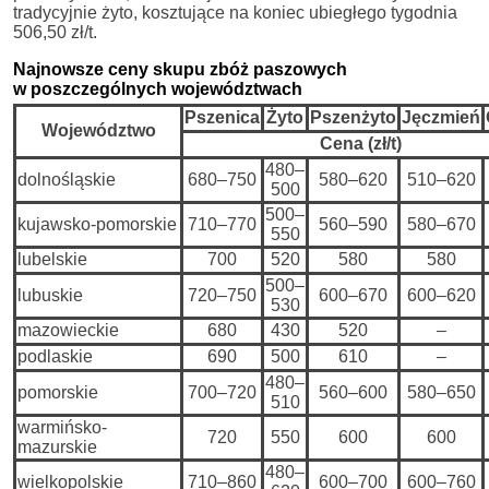
tradycyjnie żyto, kosztujące na koniec ubiegłego tygodnia
506,50 zł/t.
Najnowsze ceny skupu zbóż paszowych
w poszczególnych województwach
Pszenica
Żyto
Pszenżyto
Jęczmień
Województwo
Cena (zł/t)
480–
dolnośląskie
680–750
580–620
510–620
500
500–
kujawsko-pomorskie
710–770
560–590
580–670
550
lubelskie
700
520
580
580
500–
lubuskie
720–750
600–670
600–620
530
mazowieckie
680
430
520
–
podlaskie
690
500
610
–
480–
pomorskie
700–720
560–600
580–650
510
warmińsko-
720
550
600
600
mazurskie
480–
wielkopolskie
710–860
600–700
600–760