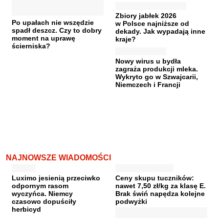
Zbiory jabłek 2026
Po upałach nie wszędzie
w Polsce najniższe od
spadł deszcz. Czy to dobry
dekady. Jak wypadają inne
moment na uprawę
kraje?
ścierniska?
Nowy wirus u bydła
zagraża produkcji mleka.
Wykryto go w Szwajcarii,
Niemczech i Francji
NAJNOWSZE WIADOMOŚCI
Luximo jesienią przeciwko
Ceny skupu tuczników:
odpornym rasom
nawet 7,50 zł/kg za klasę E.
wyczyńca. Niemcy
Brak świń napędza kolejne
czasowo dopuściły
podwyżki
herbicyd