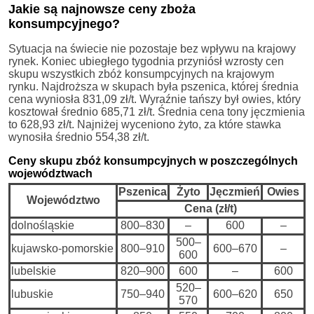
Jakie są najnowsze ceny zboża
konsumpcyjnego?
Sytuacja na świecie nie pozostaje bez wpływu na krajowy
rynek. Koniec ubiegłego tygodnia przyniósł wzrosty cen
skupu wszystkich zbóż konsumpcyjnych na krajowym
rynku. Najdroższa w skupach była pszenica, której średnia
cena wyniosła 831,09 zł/t. Wyraźnie tańszy był owies, który
kosztował średnio 685,71 zł/t. Średnia cena tony jęczmienia
to 628,93 zł/t. Najniżej wyceniono żyto, za które stawka
wynosiła średnio 554,38 zł/t.
Ceny skupu zbóż konsumpcyjnych w poszczególnych
województwach
Pszenica
Żyto
Jęczmień
Owies
Województwo
Cena (zł/t)
dolnośląskie
800–830
–
600
–
500–
kujawsko-pomorskie
800–910
600–670
–
600
lubelskie
820–900
600
–
600
520–
lubuskie
750–940
600–620
650
570