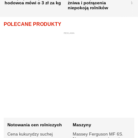
hodowca mówi o 3 zł za kg
żniwa i potrącenia
kon
niepokoją rolników
POLECANE PRODUKTY
REKLAMA
Notowania cen rolniczych
Maszyny
Cena kukurydzy suchej
Massey Ferguson MF 6S.