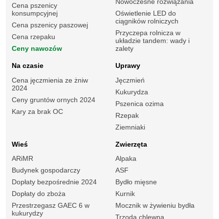
Nowoczesne rozwiązania
Cena pszenicy
konsumpcyjnej
Oświetlenie LED do
ciągników rolniczych
Cena pszenicy paszowej
Przyczepa rolnicza w
Cena rzepaku
układzie tandem: wady i
Ceny nawozów
zalety
Na czasie
Uprawy
Cena jęczmienia ze żniw
Jęczmień
2024
Kukurydza
Ceny gruntów ornych 2024
Pszenica ozima
Kary za brak OC
Rzepak
Ziemniaki
Wieś
Zwierzęta
ARiMR
Alpaka
Budynek gospodarczy
ASF
Dopłaty bezpośrednie 2024
Bydło mięsne
Dopłaty do zboża
Kurnik
Przestrzegasz GAEC 6 w
Mocznik w żywieniu bydła
kukurydzy
Trzoda chlewna