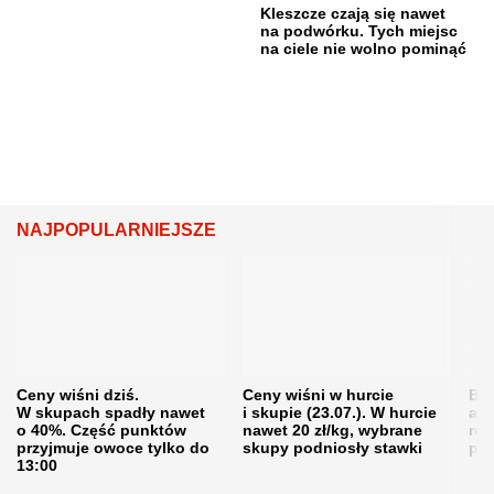
Kleszcze czają się nawet
na podwórku. Tych miejsc
na ciele nie wolno pominąć
NAJPOPULARNIEJSZE
Ceny wiśni dziś.
Ceny wiśni w hurcie
Będ
W skupach spadły nawet
i skupie (23.07.). W hurcie
agr
o 40%. Część punktów
nawet 20 zł/kg, wybrane
rol
przyjmuje owoce tylko do
skupy podniosły stawki
pr
13:00