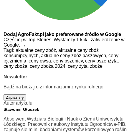
Dodaj AgroFakt.pl jako preferowane źródło w Google
Częściej w Top Stories. Wystarczy 1 klik i zatwierdzenie w
Google.
→
Tagi:
aktualne ceny zbóż,
aktualne ceny zbóż
konsumpcyjnych,
aktualne ceny zbóż paszowych,
ceny
jęczmienia,
ceny owsa,
ceny pszenicy,
ceny pszenżyta,
ceny zboża,
ceny zboża 2024,
ceny żyta,
zboże
Newsletter
Bądź na bieżąco z informacjami z rynku rolnego
Zapisz się
Autor artykułu:
Sławomir Głuszek
Absolwent Wydziału Biologii i Nauk o Ziemi Uniwersytetu
Łódzkiego. Pracownik naukowy Instytutu Ogrodnictwa-PIB,
zajmuje się m.in. badaniami systemów korzeniowych roślin