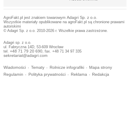
AgroFakt.pl jest znakiem towarowym
Adagri Sp. z o.o.
Wszystkie materiały opublikowane na agroFakt.pl są chronione prawami
autorskimi
© Adagri Sp. z o.o. 2010-2026 r. Wszelkie prawa zastrzeżone.
Adagri sp. z o.o.
ul. Fabryczna 14D, 53-609 Wrocław
tel.
+48 71 79 20 690
, fax. +48 71 34 97 335
sekretariat@adagri.com
Wiadomości
Tematy
Rolnicze infografiki
Mapa strony
Regulamin
Polityka prywatności
Reklama
Redakcja