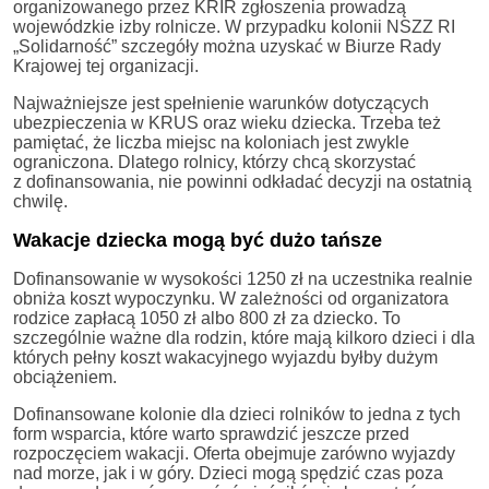
organizowanego przez KRIR zgłoszenia prowadzą
wojewódzkie izby rolnicze. W przypadku kolonii NSZZ RI
„Solidarność” szczegóły można uzyskać w Biurze Rady
Krajowej tej organizacji.
Najważniejsze jest spełnienie warunków dotyczących
ubezpieczenia w KRUS oraz wieku dziecka. Trzeba też
pamiętać, że liczba miejsc na koloniach jest zwykle
ograniczona. Dlatego rolnicy, którzy chcą skorzystać
z dofinansowania, nie powinni odkładać decyzji na ostatnią
chwilę.
Wakacje dziecka mogą być dużo tańsze
Dofinansowanie w wysokości 1250 zł na uczestnika realnie
obniża koszt wypoczynku. W zależności od organizatora
rodzice zapłacą 1050 zł albo 800 zł za dziecko. To
szczególnie ważne dla rodzin, które mają kilkoro dzieci i dla
których pełny koszt wakacyjnego wyjazdu byłby dużym
obciążeniem.
Dofinansowane kolonie dla dzieci rolników to jedna z tych
form wsparcia, które warto sprawdzić jeszcze przed
rozpoczęciem wakacji. Oferta obejmuje zarówno wyjazdy
nad morze, jak i w góry. Dzieci mogą spędzić czas poza