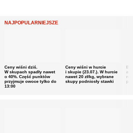
NAJPOPULARNIEJSZE
Ceny wiśni dziś.
Ceny wiśni w hurcie
Będ
W skupach spadły nawet
i skupie (23.07.). W hurcie
agr
o 40%. Część punktów
nawet 20 zł/kg, wybrane
rol
przyjmuje owoce tylko do
skupy podniosły stawki
pr
13:00