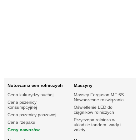
Notowania cen rolniczych
Maszyny
Cena kukurydzy suchej
Massey Ferguson MF 6S.
Nowoczesne rozwiązania
Cena pszenicy
konsumpcyjnej
Oświetlenie LED do
ciągników rolniczych
Cena pszenicy paszowej
Przyczepa rolnicza w
Cena rzepaku
układzie tandem: wady i
Ceny nawozów
zalety