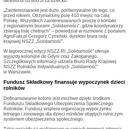
określona na 800 zł za dziecko.
„Zainteresowanie jest duże, porównywalne do tego, co
przed rokiem. Otrzymaliśmy pulę 410 miejsc na całą
Polskę. Wszystkich zainteresowanych proszę o kontakt
z regionalnymi biurami „Solidarności”, gdzie koordynatorzy
zbierają listę chetnych” – powiedział w rozmowie z portalem
AgroFakt.pl Grzegorz Cymiński, dyrektor biura rady
krajowej NSZZ „Solidarność”.
W tegorocznej edycji NSZZ RI „Solidarność” oferuje
wyjazdy kolonijne do Gdyni oraz Zakopanego.
Szczegółowych informacji udziela Biuro Rady Krajowej
NSZZ Rolników Indywidualnych „Solidarność”
w Warszawie.
Fundusz Składkowy finansuje wypoczynek dzieci
rolników
Dofinansowanie kolonii jest możliwe dzięki środkom
Funduszu Składkowego Ubezpieczenia Społecznego
Rolników. Fundusz wspiera organizację wypoczynku
letniego i zimowego dla dzieci rolników objętych rolniczym
systemem ubezpieczenia społecznego.
Takie wyjazdy są realizowane w ramach promocji zdrowia