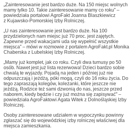
„Zainteresowanie jest bardzo duże. Na 150 miejsc wolnych
mamy tylko 10. Takie zainteresowanie mamy co roku” –
powiedziała portalowi AgroFakt Joanna Blaszkiewicz
z Kujawsko-Pomorskiej Izby Rolniczej.
„U nas zainteresowanie jest bardzo duże. Na 100
przydzielonych nam miejsc już 70 proc. jest zajętych.
Zapewne przed wakacjami uda się wypełnić wszystkie
miejsca” – mówi w rozmowie z portalem AgroFakt.pl Monika
Chaberska z Lubelskiej Izby Rolniczej.
„Mamy już komplet, jak co roku. Czyli dwa turnusy po 50
osób. Nawet jest już lista rezerwowa! Dzieci bardzo sobie
chwalą te wyjazdy. Pojadą na jeden i później już nie
odpuszczają i jeżdżą, póki mogą, czyli do 16 roku życia. Do
tego zapraszają kolegów, koleżanki, które jeszcze nie
jeżdżą. Rodzice też sami dzwonią do nas, jeszcze przed
naborem, kiedy będzie i czy już można się zapisywać” –
powiedziała AgroFaktowi Agata Witek z Dolnośląskiej Izby
Rolniczej.
Osoby zainteresowane udziałem w wypoczynku powinny
zgłaszać się do wojewódzkiej izby rolniczej właściwej dla
miejsca zamieszkania.