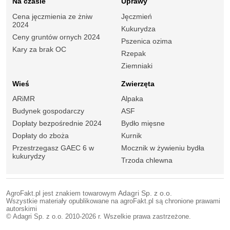
Na czasie
Uprawy
Cena jęczmienia ze żniw
Jęczmień
2024
Kukurydza
Ceny gruntów ornych 2024
Pszenica ozima
Kary za brak OC
Rzepak
Ziemniaki
Wieś
Zwierzęta
ARiMR
Alpaka
Budynek gospodarczy
ASF
Dopłaty bezpośrednie 2024
Bydło mięsne
Dopłaty do zboża
Kurnik
Przestrzegasz GAEC 6 w
Mocznik w żywieniu bydła
kukurydzy
Trzoda chlewna
AgroFakt.pl jest znakiem towarowym
Adagri Sp. z o.o.
Wszystkie materiały opublikowane na agroFakt.pl są chronione prawami
autorskimi
© Adagri Sp. z o.o. 2010-2026 r. Wszelkie prawa zastrzeżone.