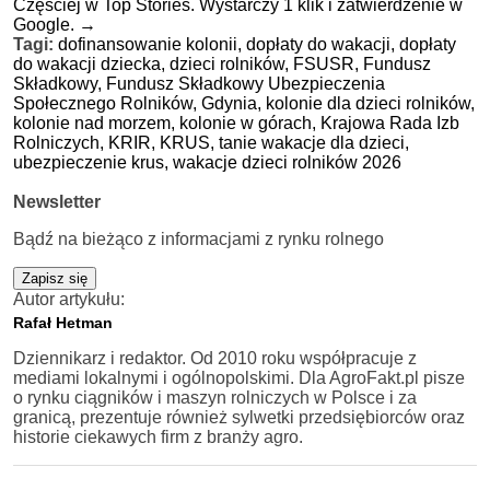
Częściej w Top Stories. Wystarczy 1 klik i zatwierdzenie w
Google.
→
Tagi:
dofinansowanie kolonii,
dopłaty do wakacji,
dopłaty
do wakacji dziecka,
dzieci rolników,
FSUSR,
Fundusz
Składkowy,
Fundusz Składkowy Ubezpieczenia
Społecznego Rolników,
Gdynia,
kolonie dla dzieci rolników,
kolonie nad morzem,
kolonie w górach,
Krajowa Rada Izb
Rolniczych,
KRIR,
KRUS,
tanie wakacje dla dzieci,
ubezpieczenie krus,
wakacje dzieci rolników 2026
Newsletter
Bądź na bieżąco z informacjami z rynku rolnego
Zapisz się
Autor artykułu:
Rafał Hetman
Dziennikarz i redaktor. Od 2010 roku współpracuje z
mediami lokalnymi i ogólnopolskimi. Dla AgroFakt.pl pisze
o rynku ciągników i maszyn rolniczych w Polsce i za
granicą, prezentuje również sylwetki przedsiębiorców oraz
historie ciekawych firm z branży agro.