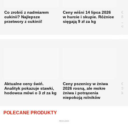
Co zrobić z nadmiarem
Ceny wiśni 14 lipca 2026
Cen
cukinii? Najlepsze
w hurcie i skupie. Różnice
Rol
przetwory z cukinii!
sięgają 9 zł za kg
„pe
obn
Aktualne ceny świń.
Ceny pszenicy w żniwa
Ce
Analityk pokazuje stawki,
2026 rosną, ale mokre
Sku
hodowca mówi o 3 zł za kg
żniwa i potrącenia
kon
niepokoją rolników
POLECANE PRODUKTY
REKLAMA