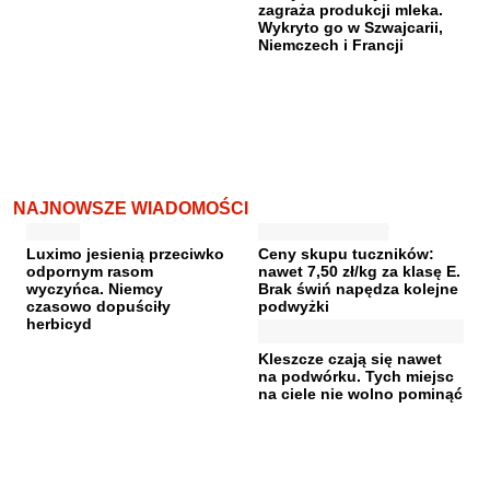
zagraża produkcji mleka.
Wykryto go w Szwajcarii,
Niemczech i Francji
NAJNOWSZE WIADOMOŚCI
Luximo jesienią przeciwko
Ceny skupu tuczników:
odpornym rasom
nawet 7,50 zł/kg za klasę E.
wyczyńca. Niemcy
Brak świń napędza kolejne
czasowo dopuściły
podwyżki
herbicyd
Kleszcze czają się nawet
na podwórku. Tych miejsc
na ciele nie wolno pominąć