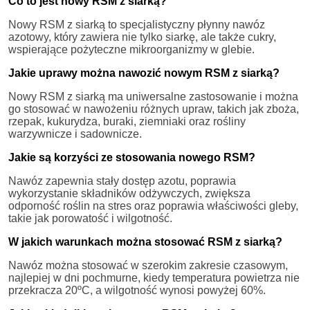
Co to jest nowy RSM z siarką?
Nowy RSM z siarką to specjalistyczny płynny nawóz
azotowy, który zawiera nie tylko siarkę, ale także cukry,
wspierające pożyteczne mikroorganizmy w glebie.
Jakie uprawy można nawozić nowym RSM z siarką?
Nowy RSM z siarką ma uniwersalne zastosowanie i można
go stosować w nawożeniu różnych upraw, takich jak zboża,
rzepak, kukurydza, buraki, ziemniaki oraz rośliny
warzywnicze i sadownicze.
Jakie są korzyści ze stosowania nowego RSM?
Nawóz zapewnia stały dostęp azotu, poprawia
wykorzystanie składników odżywczych, zwiększa
odporność roślin na stres oraz poprawia właściwości gleby,
takie jak porowatość i wilgotność.
W jakich warunkach można stosować RSM z siarką?
Nawóz można stosować w szerokim zakresie czasowym,
najlepiej w dni pochmurne, kiedy temperatura powietrza nie
przekracza 20ºC, a wilgotność wynosi powyżej 60%.