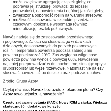
może zwiększać agregację cząstek gleby, co
poprawia jej strukturę, prowadzi do lepszej
porowatości, napowietrzenia i ogólnej jakości gleby;
zwiększona odporność roślin na warunki stresowe;
możliwość stosowania w szerokim przedziale
czasowym, doskonale wspomaga również
mineralizację resztek pożniwnych.​
Nawóz nadaje się do zastosowania przedsiewnego
i pogłównego. Zaleca się stosować go w dawkach
dzielonych, dostosowanych do potrzeb pokarmowych
roślin. Temperatura powietrza podczas zabiegu nie
powinna przekraczać 20ºC. Zaś względna wilgotność
powietrza powinna wynosić powyżej 60%. Nawożenie
najlepiej przeprowadzać w dni pochmurne, stosując oprysk
grubokroplisty lub węże rozlewowe. Natomiast nie należy
stosować nawozu tuż po deszczu oraz podczas upałów.
Źródło: Grupa Azoty
Czytaj również:
Nawóz bez azotu z rekordem plonu? Czy
Azoty rewolucjonizują nawożenie?
Często zadawane pytania (FAQ): Nowy RSM z siarką. Większa
skuteczność i dodatkowe korzyści