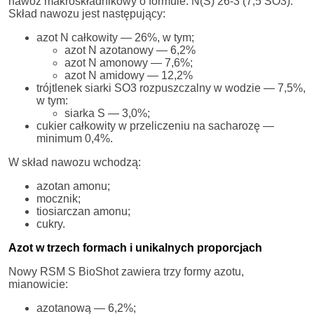
nawóz makroskładnikowy o formule: N(S) 26-3 (7,5 SO3).
Skład nawozu jest następujący:
azot N całkowity — 26%, w tym;
azot N azotanowy — 6,2%
azot N amonowy — 7,6%;
azot N amidowy — 12,2%
trójtlenek siarki SO3 rozpuszczalny w wodzie — 7,5%,
w tym:
siarka S — 3,0%;
cukier całkowity w przeliczeniu na sacharozę —
minimum 0,4%.
W skład nawozu wchodzą:
azotan amonu;
mocznik;
tiosiarczan amonu;
cukry.
Azot w trzech formach i unikalnych proporcjach
Nowy RSM S BioShot zawiera trzy formy azotu,
mianowicie:
azotanową — 6,2%;