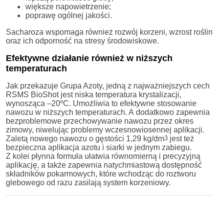
większe napowietrzenie;
poprawę ogólnej jakości.
Sacharoza wspomaga również rozwój korzeni, wzrost roślin
oraz ich odporność na stresy środowiskowe.
Efektywne działanie również w niższych
temperaturach
Jak przekazuje Grupa Azoty, jedną z najważniejszych cech
RSMS BioShot jest niska temperatura krystalizacji,
wynosząca –20ºC. Umożliwia to efektywne stosowanie
nawozu w niższych temperaturach. A dodatkowo zapewnia
bezproblemowe przechowywanie nawozu przez okres
zimowy, niwelując problemy wczesnowiosennej aplikacji.
Zaletą nowego nawozu o gęstości 1,29 kg/dm
3
jest też
bezpieczna aplikacja azotu i siarki w jednym zabiegu.
Z kolei płynna formuła ułatwia równomierną i precyzyjną
aplikację, a także zapewnia natychmiastową dostępność
składników pokarmowych, które wchodząc do roztworu
glebowego od razu zasilają system korzeniowy.