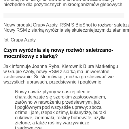
niezbędne dla pożytecznych mikroorganizmów glebowych.
Nowy produkt Grupy Azoty, RSM S BioShot to roztwór saletr
Nowy RSM z siarką wyróżnia się skuteczniejszym działaniem, 
fot. Grupa Azoty
Czym wyróżnia się nowy roztwór saletrzano-
mocznikowy z siarką?
Jak informuje Joanna Ryba, Kierownik Biura Marketingu
w Grupie Azoty, nowy RSM z siarką ma uniwersalne
zastosowanie. Ściśle mówiąc, można go stosować we
wszystkich uprawach, przedsiewnie i pogłównie.
Nowy nawóz płynny w naszej ofercie
charakteryzuje się szerokim zastosowaniem,
zarówno w nawożeniu przedsiewnym, jak
i pogłównym pod wszystkie uprawy: zboża
ozime i jare, rzepak ozimy, kukurydzę, buraki
cukrowe, ziemniaki, rośliny bobowate, użytki
zielone, a także rośliny warzywnicze
i sadownicze.