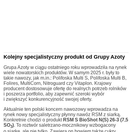
Kolejny specjalistyczny produkt od Grupy Azoty
Grupa Azoty w ciągu ostatniego roku wprowadziła na rynek
wiele nowatorskich produktów. W samym 2025 r. były to
takie nawozy, jak m.in.: Polifoska Multi S, Polifoska Multi B,
Folires, MultiCorn, Nitroguard czy Vitaplon. Krajowy
producent dostosowuje ofertę do realnych potrzeb rolników
i poszerza portfolio, aby zapewnić szeroki wybór
i zwiększyć konkurencyjność swojej oferty.
Aktualnie ten polski koncern nawozowy wprowadza na
rynek nowy specjalistyczny płynny nawóz RSM z siarką.
Konkretnie chodzi o produkt
RSM S BioShot N(S) 26-3 (7,5
SO
)
. To roztwór saletrzano-mocznikowy wzbogacony
3
o siarkę, ale nie tylko. Zawiera on bowiem także cukry,