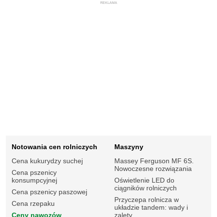
REKLAMA
Notowania cen rolniczych
Maszyny
Cena kukurydzy suchej
Massey Ferguson MF 6S.
Nowoczesne rozwiązania
Cena pszenicy
konsumpcyjnej
Oświetlenie LED do
ciągników rolniczych
Cena pszenicy paszowej
Przyczepa rolnicza w
Cena rzepaku
układzie tandem: wady i
Ceny nawozów
zalety