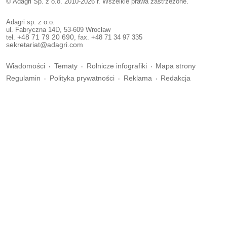
© Adagri Sp. z o.o. 2010-2026 r. Wszelkie prawa zastrzeżone.
Adagri sp. z o.o.
ul. Fabryczna 14D, 53-609 Wrocław
tel.
+48 71 79 20 690
, fax. +48 71 34 97 335
sekretariat@adagri.com
Wiadomości
Tematy
Rolnicze infografiki
Mapa strony
Regulamin
Polityka prywatności
Reklama
Redakcja