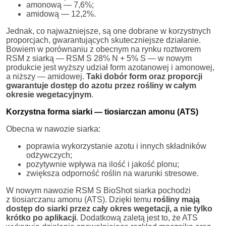
amonową — 7,6%;
amidową — 12,2%.
Jednak, co najważniejsze, są one dobrane w korzystnych
proporcjach, gwarantujących skuteczniejsze działanie.
Bowiem w porównaniu z obecnym na rynku roztworem
RSM z siarką — RSM S 28% N + 5% S — w nowym
produkcie jest wyższy udział form azotanowej i amonowej,
a niższy — amidowej.
Taki dobór form oraz proporcji
gwarantuje dostęp do azotu przez rośliny w całym
okresie wegetacyjnym
.
Korzystna forma siarki — tiosiarczan amonu (ATS)
Obecna w nawozie siarka:
poprawia wykorzystanie azotu i innych składników
odżywczych;
pozytywnie wpływa na ilość i jakość plonu;
zwiększa odporność roślin na warunki stresowe.
W nowym nawozie RSM S BioShot siarka pochodzi
z tiosiarczanu amonu (ATS). Dzięki temu
rośliny mają
dostęp do siarki przez cały okres wegetacji, a nie tylko
krótko po aplikacji
. Dodatkową zaletą jest to, że ATS