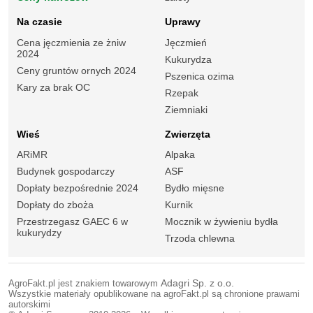
Na czasie
Uprawy
Cena jęczmienia ze żniw
Jęczmień
2024
Kukurydza
Ceny gruntów ornych 2024
Pszenica ozima
Kary za brak OC
Rzepak
Ziemniaki
Wieś
Zwierzęta
ARiMR
Alpaka
Budynek gospodarczy
ASF
Dopłaty bezpośrednie 2024
Bydło mięsne
Dopłaty do zboża
Kurnik
Przestrzegasz GAEC 6 w
Mocznik w żywieniu bydła
kukurydzy
Trzoda chlewna
AgroFakt.pl jest znakiem towarowym
Adagri Sp. z o.o.
Wszystkie materiały opublikowane na agroFakt.pl są chronione prawami
autorskimi