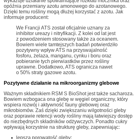
wykazuje działanie spowalniające rozkład mocznika oraz
opóźnia przemiany azotu amonowego do azotanowego.
Dzięki temu rośliny mogą dłużej korzystać z azotu. Jak
informuje producent:
We Francji ATS został oficjalnie uznany za
inhibitor ureazy i nitryfikacji. Z kolei od lat jest
z powodzeniem stosowany także za oceanem.
Bowiem wiele tamtejszych badań potwierdziło
pozytywny wpływ ATS na przyswajalność
fosforu, żelaza, manganu, cynku i boru oraz
pobieranie tych pierwiastków przez rośliny
uprawne. Dodatkowo, ATS ogranicza nawet
o 50% straty gazowe azotu.
Pozytywne działanie na mikroorganizmy glebowe
Ważnym składnikiem RSM S BioShot jest także sacharoza.
Bowiem wzbogaca ona glebę w węgiel organiczny, który
wspiera rozwój i aktywność fauny glebowej oraz
mikrobiomów. Zaś dzięki zwiększaniu wilgotności gleby
oraz poprawie retencji wody rośliny mają łatwiejszy dostęp
do niezbędnych składników odżywczych. Ponadto cukry
wpływają korzystnie na strukturę gleby, zapewniając:
lepszą porowatość gleby;