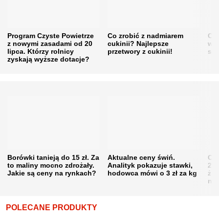
Program Czyste Powietrze
Co zrobić z nadmiarem
Cen
z nowymi zasadami od 20
cukinii? Najlepsze
w h
lipca. Którzy rolnicy
przetwory z cukinii!
się
zyskają wyższe dotacje?
Borówki tanieją do 15 zł. Za
Aktualne ceny świń.
Cen
to maliny mocno zdrożały.
Analityk pokazuje stawki,
202
Jakie są ceny na rynkach?
hodowca mówi o 3 zł za kg
żni
nie
POLECANE PRODUKTY