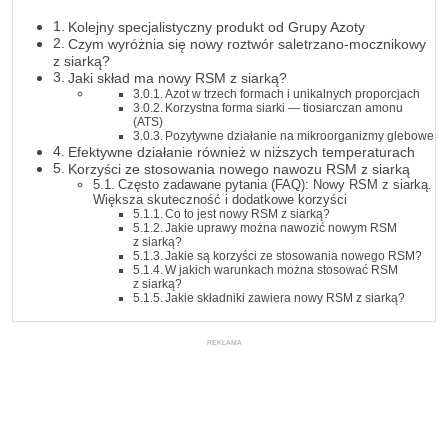
Kolejny specjalistyczny produkt od Grupy Azoty
Czym wyróżnia się nowy roztwór saletrzano-mocznikowy
z siarką?
Jaki skład ma nowy RSM z siarką?
Azot w trzech formach i unikalnych proporcjach
Korzystna forma siarki — tiosiarczan amonu
(ATS)
Pozytywne działanie na mikroorganizmy glebowe
Efektywne działanie również w niższych temperaturach
Korzyści ze stosowania nowego nawozu RSM z siarką
Często zadawane pytania (FAQ): Nowy RSM z siarką.
Większa skuteczność i dodatkowe korzyści
Co to jest nowy RSM z siarką?
Jakie uprawy można nawozić nowym RSM
z siarką?
Jakie są korzyści ze stosowania nowego RSM?
W jakich warunkach można stosować RSM
z siarką?
Jakie składniki zawiera nowy RSM z siarką?
REKLAMA