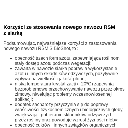
Korzyści ze stosowania nowego nawozu RSM
z siarką
Podsumowując, najważniejsze korzyści z zastosowania
nowego nawozu RSM S BioShot, to :
obecność trzech form azotu, zapewniająca roślinom
stały dostęp azotu podczas wegetacji;
zawarta w nawozie siarka poprawia wykorzystanie
azotu i innych składników odżywczych, pozytywnie
wpływa na wielkość i jakość plonu;
niska temperatura krystalizacji (–20ºC) zapewnia
bezproblemowe przechowywanie nawozu przez okres
zimowy, niwelując problemy wczesnowiosennej
aplikacji;
dodatek sacharozy przyczynia się do poprawy
właściwości fizykochemicznych i biologicznych gleby,
zwiększając pobieranie składników odżywczych
przez rośliny oraz powoduje wzrost żyzności gleby;
obecność cukrów i innych związków organicznych