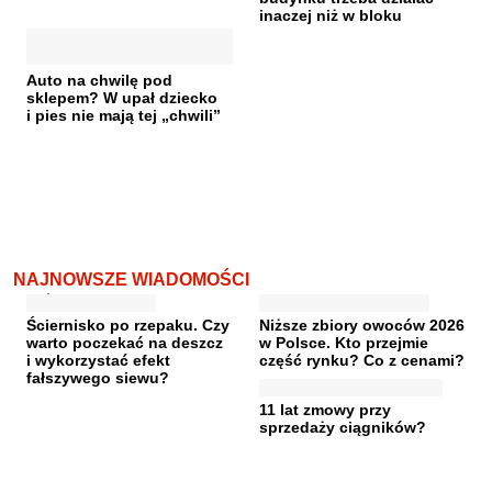
inaczej niż w bloku
Auto na chwilę pod
sklepem? W upał dziecko
i pies nie mają tej „chwili”
NAJNOWSZE WIADOMOŚCI
Ściernisko po rzepaku. Czy
Niższe zbiory owoców 2026
warto poczekać na deszcz
w Polsce. Kto przejmie
i wykorzystać efekt
część rynku? Co z cenami?
fałszywego siewu?
11 lat zmowy przy
sprzedaży ciągników?