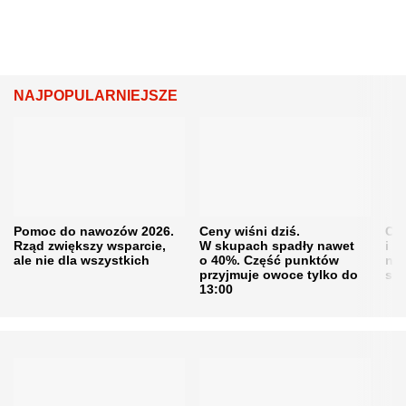
NAJPOPULARNIEJSZE
Pomoc do nawozów 2026.
Ceny wiśni dziś.
Cen
Rząd zwiększy wsparcie,
W skupach spadły nawet
i s
ale nie dla wszystkich
o 40%. Część punktów
naw
przyjmuje owoce tylko do
sku
13:00