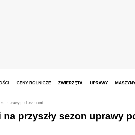
OŚCI
CENY ROLNICZE
ZWIERZĘTA
UPRAWY
MASZYN
sezon uprawy pod osłonami
 na przyszły sezon uprawy p