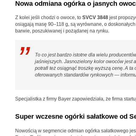
Nowa odmiana ogórka o jasnych owo
Z kolei jeśli chodzi o owoce, to
SVCV 3848
jest propozy
osiągają masę 90–118 g, są wyrównane, o doskonałych p
barwie, poszukiwanej i pożądanej na rynku.
To co jest bardzo istotne dla wielu producent
jaśniejszych. Jasnozielony kolor owoców jest a
potrafi też osiągnąć troszkę wyższą cenę. A t
oferowanych standardów rynkowych — informuj
Specjalistka z firmy Bayer zapowiedziała, że firma start
Super wczesne ogórki sałatkowe od S
Nowością w segmencie odmian ogórka sałatkowego jes