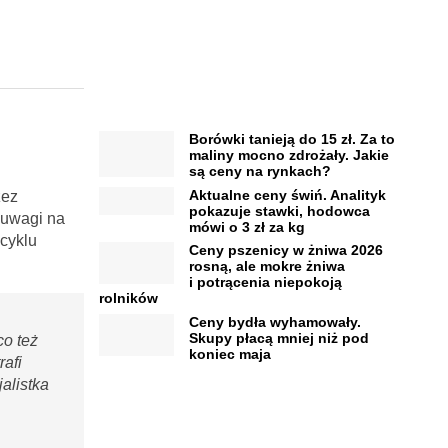
Borówki tanieją do 15 zł. Za to
maliny mocno zdrożały. Jakie
są ceny na rynkach?
Aktualne ceny świń. Analityk
zez
pokazuje stawki, hodowca
 uwagi na
mówi o 3 zł za kg
cyklu
Ceny pszenicy w żniwa 2026
rosną, ale mokre żniwa
i potrącenia niepokoją
rolników
Ceny bydła wyhamowały.
Skupy płacą mniej niż pod
co też
koniec maja
afi
alistka