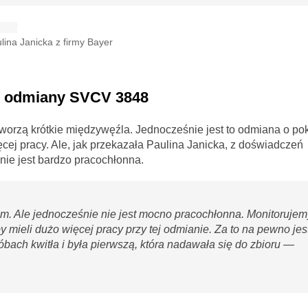
ina Janicka z firmy Bayer
in odmiany SVCV 3848
worzą krótkie międzywęźla. Jednocześnie jest to odmiana o po
ej pracy. Ale, jak przekazała Paulina Janicka, z doświadczeń
ie jest bardzo pracochłonna.
em. Ale jednocześnie nie jest mocno pracochłonna. Monitoruje
y mieli dużo więcej pracy przy tej odmianie. Za to na pewno jes
óbach kwitła i była pierwszą, która nadawała się do zbioru —