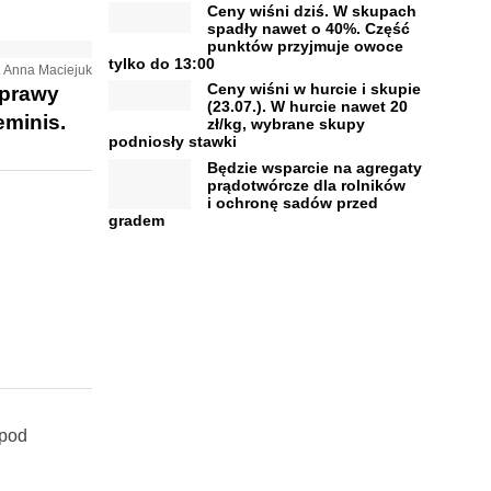
Ceny wiśni dziś. W skupach
spadły nawet o 40%. Część
punktów przyjmuje owoce
tylko do 13:00
t. Anna Maciejuk
Ceny wiśni w hurcie i skupie
uprawy
(23.07.). W hurcie nawet 20
eminis.
zł/kg, wybrane skupy
podniosły stawki
Będzie wsparcie na agregaty
prądotwórcze dla rolników
i ochronę sadów przed
gradem
 pod