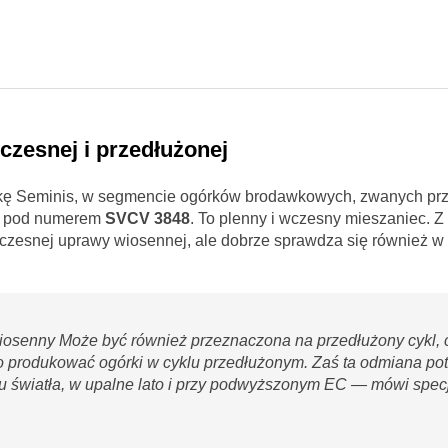
zesnej i przedłużonej
rkę Seminis, w segmencie ogórków brodawkowych, zwanych pr
na pod numerem
SVCV 3848
. To plenny i wczesny mieszaniec. Z
wczesnej uprawy wiosennej, ale dobrze sprawdza się również w 
wiosenny Może być również przeznaczona na przedłużony cykl, 
o produkować ogórki w cyklu przedłużonym. Zaś ta odmiana potr
iu światła, w upalne lato i przy podwyższonym EC — mówi specj