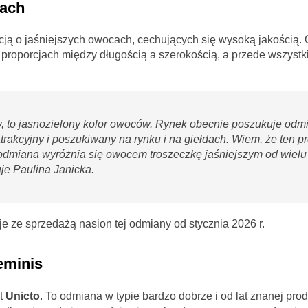
cach
cją o jaśniejszych owocach, cechujących się wysoką jakością. 
roporcjach między długością a szerokością, a przede wszystki
ów, to jasnozielony kolor owoców. Rynek obecnie poszukuje odm
trakcyjny i poszukiwany na rynku i na giełdach. Wiem, że ten p
a odmiana wyróżnia się owocem troszeczkę jaśniejszym od wielu
e Paulina Janicka.
uje ze sprzedażą nasion tej odmiany od stycznia 2026 r.
eminis
t
Unicto
. To odmiana w typie bardzo dobrze i od lat znanej pr