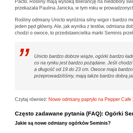
Pacto. Rośliny mają wysoką tolerancję na niedobory św
przekazała Paulina Janicka, w tym roku w prowadzony
Rośliny odmiany Unicto wyróżnia silny wigor i bardz
jeden pęd główny. Ale, jak wynika z testów, odmiana dobr
chodzi o owoce, to przedstawicielka marki Seminis prze
Unicto bardzo dobrze wiąże, ogórki bardzo ładn
co na rynku jest bardzo pożądane. Jeśli chod
a długość od 19 do 23 cm. Owoce maja bardzo
przeprowadziliśmy, mają także bardzo dobrą ja
Czytaj również:
Nowe odmiany papryki na Pepper Cafe
Często zadawane pytania (FAQ): Ogórki Se
Jakie są nowe odmiany ogórków Seminis?