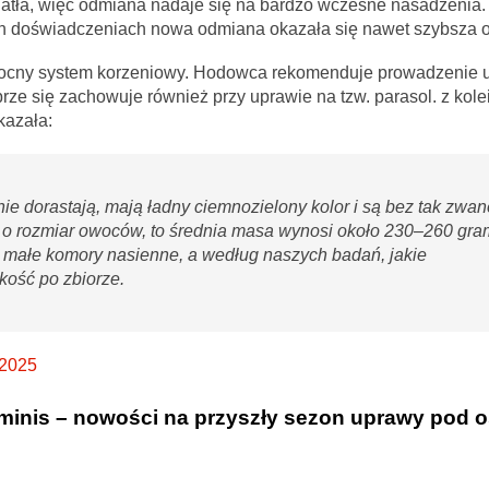
iatła, więc odmiana nadaje się na bardzo wczesne nasadzenia.
ch doświadczeniach nowa odmiana okazała się nawet szybsza o
o mocny system korzeniowy. Hodowca rekomenduje prowadzenie 
ze się zachowuje również przy uprawie na tzw. parasol. z kolei 
kazała:
ie dorastają, mają ładny ciemnozielony kolor i są bez tak zwane
zi o rozmiar owoców, to średnia masa wynosi około 230–260 gra
 małe komory nasienne, a według naszych badań, jakie
kość po zbiorze.
 2025
minis – nowości na przyszły sezon uprawy pod 