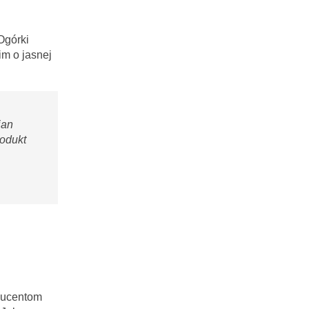
Ogórki
m o jasnej
ian
rodukt
oducentom