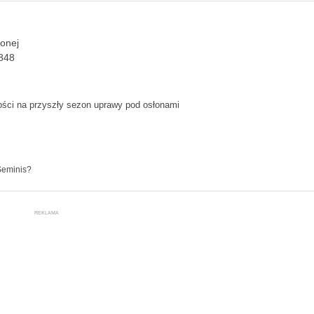
żonej
3848
ści na przyszły sezon uprawy pod osłonami
Seminis?
REKLAMA