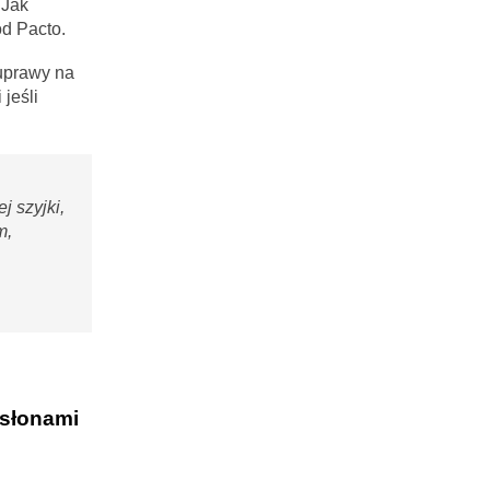
 Jak
d Pacto.
uprawy na
jeśli
j szyjki,
m,
osłonami