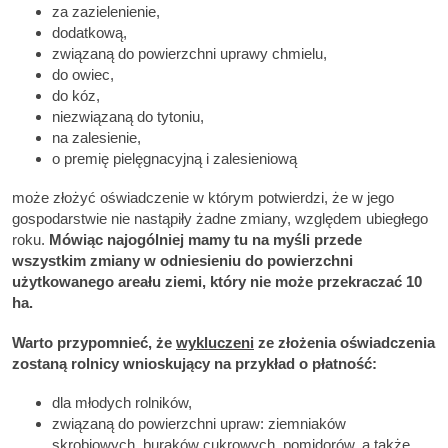
za zazielenienie,
dodatkową,
związaną do powierzchni uprawy chmielu,
do owiec,
do kóz,
niezwiązaną do tytoniu,
na zalesienie,
o premię pielęgnacyjną i zalesieniową
może złożyć oświadczenie w którym potwierdzi, że w jego
gospodarstwie nie nastąpiły żadne zmiany, względem ubiegłego
roku.
Mówiąc najogólniej mamy tu na myśli przede
wszystkim zmiany w odniesieniu do powierzchni
użytkowanego areału ziemi, który nie może przekraczać 10
ha.
Warto przypomnieć, że
wykluczeni
ze złożenia oświadczenia
zostaną rolnicy wnioskujący na przykład o płatność:
dla młodych rolników,
związaną do powierzchni upraw: ziemniaków
skrobiowych, buraków cukrowych, pomidorów, a także