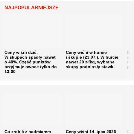
NAJPOPULARNIEJSZE
Ceny wiśni dziś.
Ceny wiśni w hurcie
Będ
W skupach spadły nawet
i skupie (23.07.). W hurcie
agr
o 40%. Część punktów
nawet 20 zł/kg, wybrane
rol
przyjmuje owoce tylko do
skupy podniosły stawki
pr
13:00
Co zrobić z nadmiarem
Ceny wiśni 14 lipca 2026
Cen