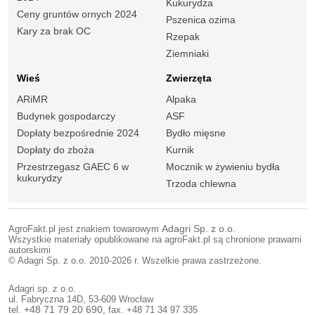
Kukurydza
Ceny gruntów ornych 2024
Pszenica ozima
Kary za brak OC
Rzepak
Ziemniaki
Wieś
Zwierzęta
ARiMR
Alpaka
Budynek gospodarczy
ASF
Dopłaty bezpośrednie 2024
Bydło mięsne
Dopłaty do zboża
Kurnik
Przestrzegasz GAEC 6 w
Mocznik w żywieniu bydła
kukurydzy
Trzoda chlewna
AgroFakt.pl jest znakiem towarowym
Adagri Sp. z o.o.
Wszystkie materiały opublikowane na agroFakt.pl są chronione prawami
autorskimi
© Adagri Sp. z o.o. 2010-2026 r. Wszelkie prawa zastrzeżone.
Adagri sp. z o.o.
ul. Fabryczna 14D, 53-609 Wrocław
tel.
+48 71 79 20 690
, fax. +48 71 34 97 335