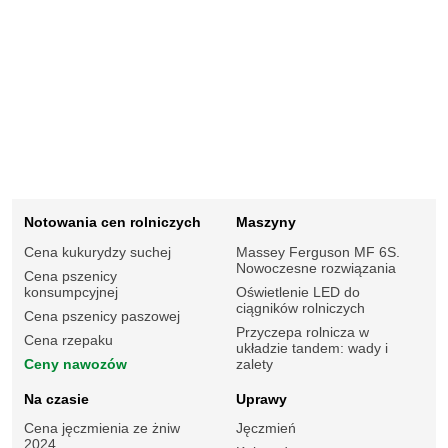
Notowania cen rolniczych
Maszyny
Cena kukurydzy suchej
Massey Ferguson MF 6S.
Nowoczesne rozwiązania
Cena pszenicy
konsumpcyjnej
Oświetlenie LED do
ciągników rolniczych
Cena pszenicy paszowej
Przyczepa rolnicza w
Cena rzepaku
układzie tandem: wady i
Ceny nawozów
zalety
Na czasie
Uprawy
Cena jęczmienia ze żniw
Jęczmień
2024