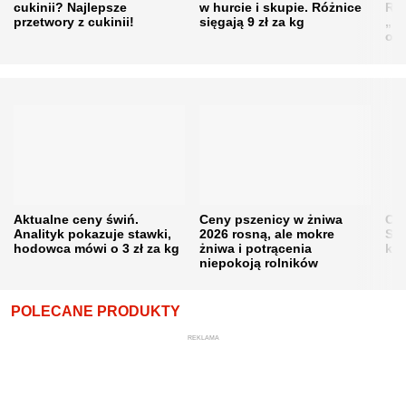
cukinii? Najlepsze
w hurcie i skupie. Różnice
Rol
przetwory z cukinii!
sięgają 9 zł za kg
„pe
obn
Aktualne ceny świń.
Ceny pszenicy w żniwa
Ce
Analityk pokazuje stawki,
2026 rosną, ale mokre
Sku
hodowca mówi o 3 zł za kg
żniwa i potrącenia
kon
niepokoją rolników
POLECANE PRODUKTY
REKLAMA