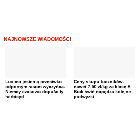
NAJNOWSZE WIADOMOŚCI
Luximo jesienią przeciwko
Ceny skupu tuczników:
odpornym rasom wyczyńca.
nawet 7,50 zł/kg za klasę E.
Niemcy czasowo dopuściły
Brak świń napędza kolejne
herbicyd
podwyżki