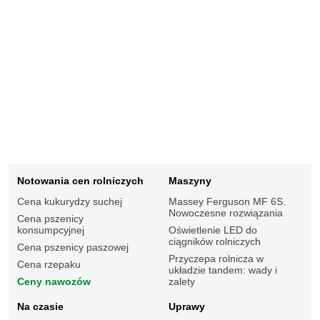
Notowania cen rolniczych
Maszyny
Cena kukurydzy suchej
Massey Ferguson MF 6S.
Nowoczesne rozwiązania
Cena pszenicy
konsumpcyjnej
Oświetlenie LED do
ciągników rolniczych
Cena pszenicy paszowej
Przyczepa rolnicza w
Cena rzepaku
układzie tandem: wady i
Ceny nawozów
zalety
Na czasie
Uprawy