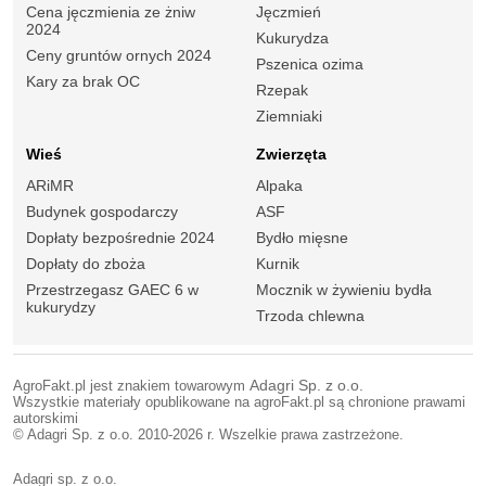
Cena jęczmienia ze żniw
Jęczmień
2024
Kukurydza
Ceny gruntów ornych 2024
Pszenica ozima
Kary za brak OC
Rzepak
Ziemniaki
Wieś
Zwierzęta
ARiMR
Alpaka
Budynek gospodarczy
ASF
Dopłaty bezpośrednie 2024
Bydło mięsne
Dopłaty do zboża
Kurnik
Przestrzegasz GAEC 6 w
Mocznik w żywieniu bydła
kukurydzy
Trzoda chlewna
AgroFakt.pl jest znakiem towarowym
Adagri Sp. z o.o.
Wszystkie materiały opublikowane na agroFakt.pl są chronione prawami
autorskimi
© Adagri Sp. z o.o. 2010-2026 r. Wszelkie prawa zastrzeżone.
Adagri sp. z o.o.