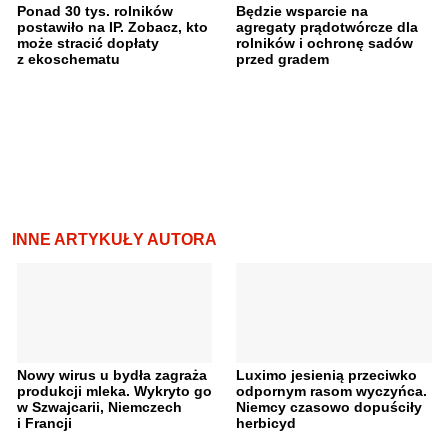
Ponad 30 tys. rolników
Będzie wsparcie na
postawiło na IP. Zobacz, kto
agregaty prądotwórcze dla
może stracić dopłaty
rolników i ochronę sadów
z ekoschematu
przed gradem
INNE ARTYKUŁY AUTORA
Nowy wirus u bydła zagraża
Luximo jesienią przeciwko
produkcji mleka. Wykryto go
odpornym rasom wyczyńca.
w Szwajcarii, Niemczech
Niemcy czasowo dopuściły
i Francji
herbicyd