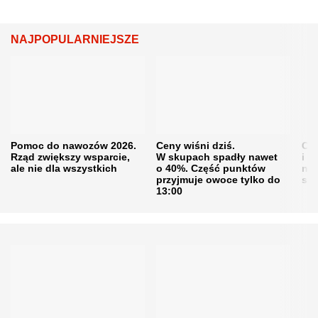
NAJPOPULARNIEJSZE
Pomoc do nawozów 2026.
Ceny wiśni dziś.
Cen
Rząd zwiększy wsparcie,
W skupach spadły nawet
i s
ale nie dla wszystkich
o 40%. Część punktów
naw
przyjmuje owoce tylko do
sku
13:00