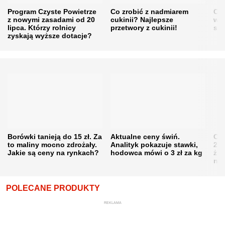
Program Czyste Powietrze
Co zrobić z nadmiarem
Cen
z nowymi zasadami od 20
cukinii? Najlepsze
w h
lipca. Którzy rolnicy
przetwory z cukinii!
się
zyskają wyższe dotacje?
Borówki tanieją do 15 zł. Za
Aktualne ceny świń.
Cen
to maliny mocno zdrożały.
Analityk pokazuje stawki,
202
Jakie są ceny na rynkach?
hodowca mówi o 3 zł za kg
żni
nie
POLECANE PRODUKTY
REKLAMA