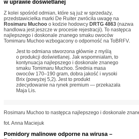
w uprawie doświetlanej
Z kolei spośród odmian, które są już w sprzedaży,
przedstawicielka marki De Ruiter zwróciła uwagę na
Rosimaru Muchoo
o kodzie hodowcy
DRTG 4863
(nazwa
handlowa jest jeszcze w procesie rejestracji). To następca
najlepszego i doskonale znanego smaku owoców
Tomimaru Muchoo wzbogacony o odporność na ToBRFV.
Jest to odmiana stworzona głównie z myślą
o produkcji doświetlanej. Jak wspomniałam, to
kontynuacja najlepszego i doskonale znanego
smaku Tomimaru Muchoo. Średnia masa
owoców 170–190 gram, dobra jakość i wysoki
Brix (powyżej 5,2). Jest to produkt
zdecydowanie na rynek premium — przekazała
Maja Lis.
Rosimaru Muchoo to następca najlepszego i doskonale zn
fot. Anna Maciejuk
Pomidory malinowe odporne na wirusa –