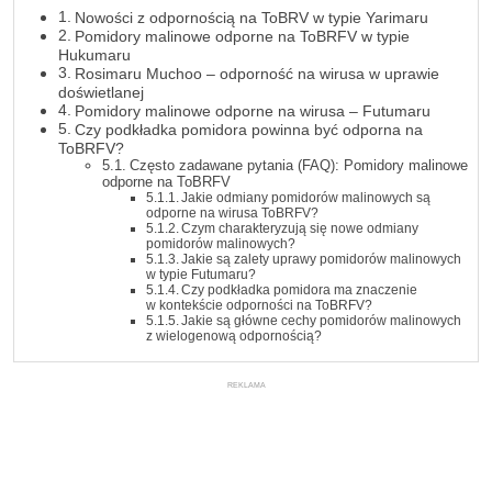
Nowości z odpornością na ToBRV w typie Yarimaru
Pomidory malinowe odporne na ToBRFV w typie
Hukumaru
Rosimaru Muchoo – odporność na wirusa w uprawie
doświetlanej
Pomidory malinowe odporne na wirusa – Futumaru
Czy podkładka pomidora powinna być odporna na
ToBRFV?
Często zadawane pytania (FAQ): Pomidory malinowe
odporne na ToBRFV
Jakie odmiany pomidorów malinowych są
odporne na wirusa ToBRFV?
Czym charakteryzują się nowe odmiany
pomidorów malinowych?
Jakie są zalety uprawy pomidorów malinowych
w typie Futumaru?
Czy podkładka pomidora ma znaczenie
w kontekście odporności na ToBRFV?
Jakie są główne cechy pomidorów malinowych
z wielogenową odpornością?
REKLAMA