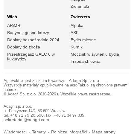
Ziemniaki
Wieś
Zwierzęta
ARiMR
Alpaka
Budynek gospodarczy
ASF
Dopłaty bezpośrednie 2024
Bydło mięsne
Dopłaty do zboża
Kurnik
Przestrzegasz GAEC 6 w
Mocznik w żywieniu bydła
kukurydzy
Trzoda chlewna
AgroFakt.pl jest znakiem towarowym
Adagri Sp. z o.o.
Wszystkie materiały opublikowane na agroFakt.pl są chronione prawami
autorskimi
© Adagri Sp. z o.o. 2010-2026 r. Wszelkie prawa zastrzeżone.
Adagri sp. z o.o.
ul. Fabryczna 14D, 53-609 Wrocław
tel.
+48 71 79 20 690
, fax. +48 71 34 97 335
sekretariat@adagri.com
Wiadomości
Tematy
Rolnicze infografiki
Mapa strony