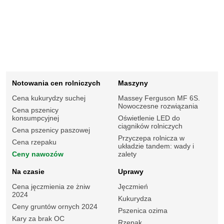
Notowania cen rolniczych
Maszyny
Cena kukurydzy suchej
Massey Ferguson MF 6S.
Nowoczesne rozwiązania
Cena pszenicy
konsumpcyjnej
Oświetlenie LED do
ciągników rolniczych
Cena pszenicy paszowej
Przyczepa rolnicza w
Cena rzepaku
układzie tandem: wady i
Ceny nawozów
zalety
Na czasie
Uprawy
Cena jęczmienia ze żniw
Jęczmień
2024
Kukurydza
Ceny gruntów ornych 2024
Pszenica ozima
Kary za brak OC
Rzepak