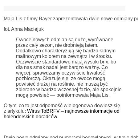
Maja Lis z firmy Bayer zaprezentowała dwie nowe odmiany
fot. Anna Maciejuk
Owoce nowych odmian są duże, wyrównane
przez cały sezon, nie drobnieją latem.
Dodatkowo charakteryzują się bardzo ładnym
malinowym kolorem na zewnątrz i w środku.
Oczywiście standardowo mają wysoki brix, bo
dla nas smak nadal jest bardzo ważny. Co
więcej, sprawdzamy oczywiście trwałość
pozbiorczą. Okazuje się, że owoce mogą
powisieć dłużej na roślinie, nie muszą być
zbierane w bardzo wczesnej fazie, ale spokojnie
mogą powisieć — poinformowała Maja Lis.
O tym, co to jest odporność wielogenowa dowiesz się
z artykułu:
Wirus ToBRFV – najnowsze informacje od
holenderskich doradców
Dwie nowe odmiany pod numerami hodowlanymi w typie dobr