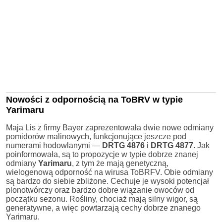
Nowości z odpornością na ToBRV w typie
Yarimaru
Maja Lis z firmy Bayer zaprezentowała dwie nowe odmiany
pomidorów malinowych, funkcjonujące jeszcze pod
numerami hodowlanymi —
DRTG 4876
i
DRTG 4877
. Jak
poinformowała, są to propozycje w typie dobrze znanej
odmiany
Yarimaru
, z tym że mają genetyczną,
wielogenową odporność na wirusa ToBRFV. Obie odmiany
są bardzo do siebie zbliżone. Cechuje je wysoki potencjał
plonotwórczy oraz bardzo dobre wiązanie owoców od
początku sezonu. Rośliny, chociaż mają silny wigor, są
generatywne, a więc powtarzają cechy dobrze znanego
Yarimaru.