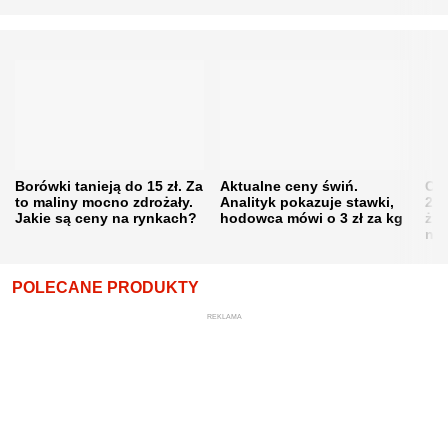
Borówki tanieją do 15 zł. Za
Aktualne ceny świń.
Cen
to maliny mocno zdrożały.
Analityk pokazuje stawki,
202
Jakie są ceny na rynkach?
hodowca mówi o 3 zł za kg
żni
nie
POLECANE PRODUKTY
REKLAMA