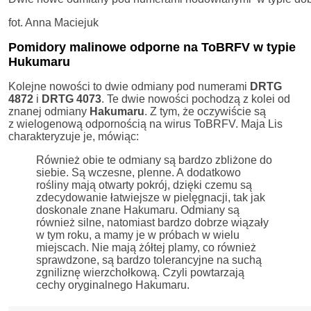
fot. Anna Maciejuk
Pomidory malinowe odporne na ToBRFV w typie
Hukumaru
Kolejne nowości to dwie odmiany pod numerami
DRTG
4872
i
DRTG 4073
. Te dwie nowości pochodzą z kolei od
znanej odmiany
Hakumaru
. Z tym, że oczywiście są
z wielogenową odpornością na wirus ToBRFV. Maja Lis
charakteryzuje je, mówiąc:
Również obie te odmiany są bardzo zbliżone do
siebie. Są wczesne, plenne. A dodatkowo
rośliny mają otwarty pokrój, dzięki czemu są
zdecydowanie łatwiejsze w pielęgnacji, tak jak
doskonale znane Hakumaru. Odmiany są
również silne, natomiast bardzo dobrze wiązały
w tym roku, a mamy je w próbach w wielu
miejscach. Nie mają żółtej plamy, co również
sprawdzone, są bardzo tolerancyjne na suchą
zgniliznę wierzchołkową. Czyli powtarzają
cechy oryginalnego Hakumaru.