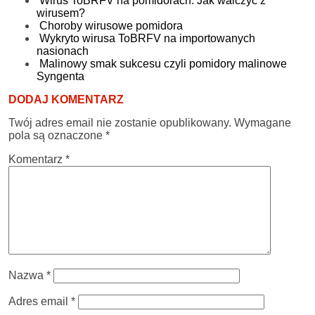
Wirus ToBRFV na pomidorach. Jak walczyć z
wirusem?
Choroby wirusowe pomidora
Wykryto wirusa ToBRFV na importowanych
nasionach
Malinowy smak sukcesu czyli pomidory malinowe
Syngenta
DODAJ KOMENTARZ
Twój adres email nie zostanie opublikowany.
Wymagane
pola są oznaczone
*
Komentarz
*
Nazwa
*
Adres email
*