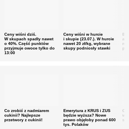
Ceny wiśni dziś.
Ceny wiśni w hurcie
Będ
W skupach spadły nawet
i skupie (23.07.). W hurcie
agr
o 40%. Część punktów
nawet 20 zł/kg, wybrane
rol
przyjmuje owoce tylko do
skupy podniosły stawki
pr
13:00
Co zrobić z nadmiarem
Emerytura z KRUS i ZUS
Cen
cukinii? Najlepsze
będzie wyższa? Nowe
w h
przetwory z cukinii!
prawo objęłoby ponad 600
się
tys. Polaków