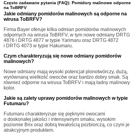
Często zadawane pytania (FAQ): Pomidory malinowe odporne
na ToBRFV
Jakie odmiany pomidorów malinowych są odporne na
wirusa ToBRFV?
Firma Bayer oferuje kilka odmian pomidorów malinowych
odpornych na wirusa ToBRFV, w tym nowe odmiany DRTG
4876 i DRTG 4877 w typie Yarimaru oraz DRTG 4872
i DRTG 4073 w typie Hakumaru.
Czym charakteryzują się nowe odmiany pomidorów
malinowych?
Nowe odmiany mają wysoki potencjał plonotwórczy, dużą,
wyrównaną wielkość owoców oraz bardzo dobry smak. Są
również odporne na wirusa ToBRFV i mają ładny malinowy
kolor.
Jakie są zalety uprawy pomidorów malinowych w typie
Futumaru?
Futumaru charakteryzuje się pięknymi owocami
o doskonałej jakości i intensywnym smaku, wysokim
poziomie Brix oraz dobrą trwałością pozbiorczą, co czyni je
atrakcyjnym produktem.