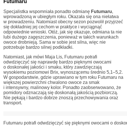
Futumaru
Specjalistka wspomniała ponadto odmianę
Futumaru
,
wprowadzoną w ubiegłym roku. Okazała się ona niełatwa
w prowadzeniu. Natomiast obecny sezon pozwolił przyjrzeć
się dokładniej jej cechom w praktyce i wyciągnąć
odpowiednie wnioski. Otóż, jak się okazuje, odmiana ta nie
lubi dużego zagęszczenia, ponieważ w takich warunkach
owoce drobnieją. Sama w sobie jest silna, więc nie
potrzebuje bardzo silnej podkładki.
Natomiast, jak mówi Maja Lis, Futumaru potrafi
odwdzięczyć się naprawdę bardzo pięknymi owocami
o doskonałej jakości i smaku, który zawdzięczają
wysokiemu poziomowi Brix, wynoszącemu średnio 5,1–5,2.
W gospodarstwie, gdzie uprawiano w tym roku Futumaru na
większej powierzchni chwalono owoce za smak
i intensywny, malinowy kolor. Ponadto zaobserwowano, że
pomidory odznaczają się doskonałą jakością pozbiorczą.
Nie pękają i bardzo dobrze znoszą przechowywania oraz
transport.
Futumaru potrafi odwdzięczyć się pięknymi owocami o doskon