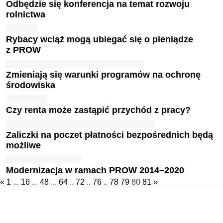
Odbędzie się konferencja na temat rozwoju
rolnictwa
Rybacy wciąż mogą ubiegać się o pieniądze
z PROW
Zmieniają się warunki programów na ochronę
środowiska
Czy renta może zastąpić przychód z pracy?
Zaliczki na poczet płatności bezpośrednich będą
możliwe
Modernizacja w ramach PROW 2014–2020
«
1
...
16
...
48
...
64
..
72
..
76
..
78
79
80
81
»