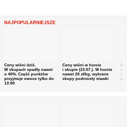
NAJPOPULARNIEJSZE
Ceny wiśni dziś.
Ceny wiśni w hurcie
Będ
W skupach spadły nawet
i skupie (23.07.). W hurcie
agr
o 40%. Część punktów
nawet 20 zł/kg, wybrane
rol
przyjmuje owoce tylko do
skupy podniosły stawki
pr
13:00