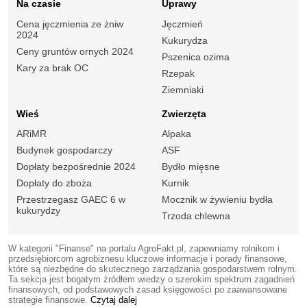
Na czasie
Uprawy
Cena jęczmienia ze żniw
Jęczmień
2024
Kukurydza
Ceny gruntów ornych 2024
Pszenica ozima
Kary za brak OC
Rzepak
Ziemniaki
Wieś
Zwierzęta
ARiMR
Alpaka
Budynek gospodarczy
ASF
Dopłaty bezpośrednie 2024
Bydło mięsne
Dopłaty do zboża
Kurnik
Przestrzegasz GAEC 6 w
Mocznik w żywieniu bydła
kukurydzy
Trzoda chlewna
W kategorii "Finanse" na portalu AgroFakt.pl, zapewniamy rolnikom i
przedsiębiorcom agrobiznesu kluczowe informacje i porady finansowe,
które są niezbędne do skutecznego zarządzania gospodarstwem rolnym.
Ta sekcja jest bogatym źródłem wiedzy o szerokim spektrum zagadnień
finansowych, od podstawowych zasad księgowości po zaawansowane
strategie finansowe.
Czytaj dalej