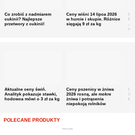
Co zrobić z nadmiarem
Ceny wiśni 14 lipca 2026
Cen
cukinii? Najlepsze
w hurcie i skupie. Różnice
Rol
przetwory z cukinii!
sięgają 9 zł za kg
„pe
obn
Aktualne ceny świń.
Ceny pszenicy w żniwa
Ce
Analityk pokazuje stawki,
2026 rosną, ale mokre
Sku
hodowca mówi o 3 zł za kg
żniwa i potrącenia
kon
niepokoją rolników
POLECANE PRODUKTY
REKLAMA