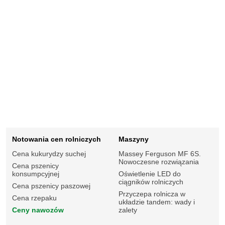
Notowania cen rolniczych
Maszyny
Cena kukurydzy suchej
Massey Ferguson MF 6S.
Nowoczesne rozwiązania
Cena pszenicy
konsumpcyjnej
Oświetlenie LED do
ciągników rolniczych
Cena pszenicy paszowej
Przyczepa rolnicza w
Cena rzepaku
układzie tandem: wady i
Ceny nawozów
zalety