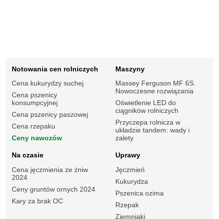
Notowania cen rolniczych
Maszyny
Cena kukurydzy suchej
Massey Ferguson MF 6S.
Nowoczesne rozwiązania
Cena pszenicy
konsumpcyjnej
Oświetlenie LED do
ciągników rolniczych
Cena pszenicy paszowej
Przyczepa rolnicza w
Cena rzepaku
układzie tandem: wady i
Ceny nawozów
zalety
Na czasie
Uprawy
Cena jęczmienia ze żniw
Jęczmień
2024
Kukurydza
Ceny gruntów ornych 2024
Pszenica ozima
Kary za brak OC
Rzepak
Ziemniaki