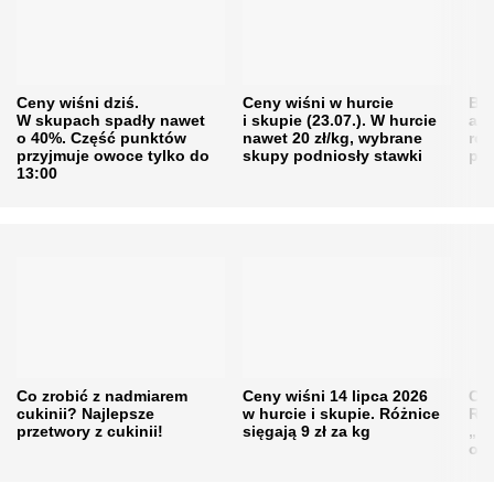
Ceny wiśni dziś.
Ceny wiśni w hurcie
Będ
W skupach spadły nawet
i skupie (23.07.). W hurcie
agr
o 40%. Część punktów
nawet 20 zł/kg, wybrane
rol
przyjmuje owoce tylko do
skupy podniosły stawki
pr
13:00
Co zrobić z nadmiarem
Ceny wiśni 14 lipca 2026
Cen
cukinii? Najlepsze
w hurcie i skupie. Różnice
Rol
przetwory z cukinii!
sięgają 9 zł za kg
„pe
obn