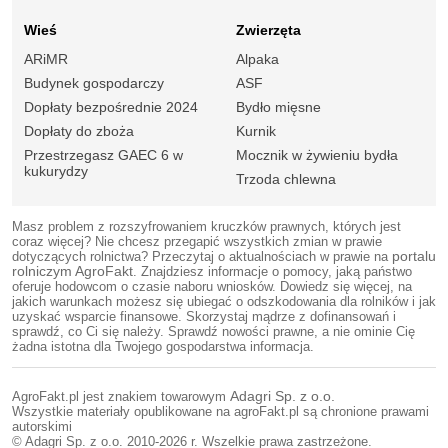
Wieś
Zwierzęta
ARiMR
Alpaka
Budynek gospodarczy
ASF
Dopłaty bezpośrednie 2024
Bydło mięsne
Dopłaty do zboża
Kurnik
Przestrzegasz GAEC 6 w
Mocznik w żywieniu bydła
kukurydzy
Trzoda chlewna
Masz problem z rozszyfrowaniem kruczków prawnych, których jest
coraz więcej? Nie chcesz przegapić wszystkich zmian w prawie
dotyczących rolnictwa? Przeczytaj o aktualnościach w prawie na
portalu
rolniczym AgroFakt
. Znajdziesz informacje o pomocy, jaką państwo
oferuje hodowcom o czasie naboru wniosków. Dowiedz się więcej, na
jakich warunkach możesz się ubiegać o odszkodowania dla rolników i jak
uzyskać wsparcie finansowe. Skorzystaj mądrze z dofinansowań i
sprawdź, co Ci się należy. Sprawdź nowości prawne, a nie ominie Cię
żadna istotna dla Twojego gospodarstwa informacja.
AgroFakt.pl jest znakiem towarowym
Adagri Sp. z o.o.
Wszystkie materiały opublikowane na agroFakt.pl są chronione prawami
autorskimi
© Adagri Sp. z o.o. 2010-2026 r. Wszelkie prawa zastrzeżone.