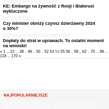
KE: Embargo na żywność z Rosji i Białorusi
wykluczone
Czy minister obniży czynsz dzierżawny 2024
o 30%?
Dopłaty do strat w uprawach. To ostatni moment
na wnioski!
«
1
...
22
...
38
..
46
..
50
..
52
53
54
55
56
..
58
..
62
..
70
...
86
...
118
...
170
»
NAJPOPULARNIEJSZE