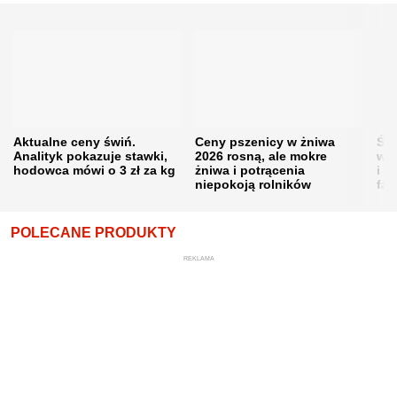
Aktualne ceny świń.
Ceny pszenicy w żniwa
Ści
Analityk pokazuje stawki,
2026 rosną, ale mokre
war
hodowca mówi o 3 zł za kg
żniwa i potrącenia
i w
niepokoją rolników
fał
POLECANE PRODUKTY
REKLAMA